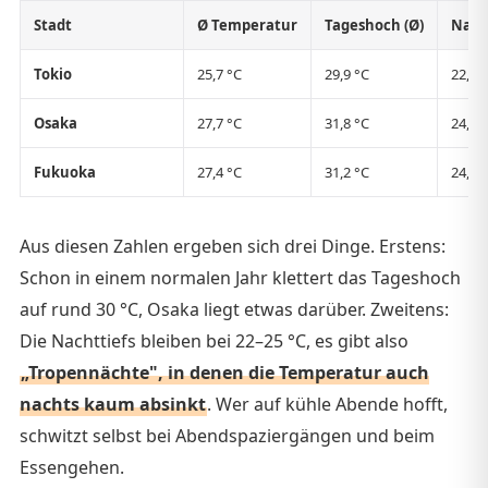
Stadt
Ø Temperatur
Tageshoch (Ø)
Nacht
Tokio
25,7 °C
29,9 °C
22,4 
Osaka
27,7 °C
31,8 °C
24,6 
Fukuoka
27,4 °C
31,2 °C
24,6 
Aus diesen Zahlen ergeben sich drei Dinge. Erstens:
Schon in einem normalen Jahr klettert das Tageshoch
auf rund 30 °C, Osaka liegt etwas darüber. Zweitens:
Die Nachttiefs bleiben bei 22–25 °C, es gibt also
„Tropennächte", in denen die Temperatur auch
nachts kaum absinkt
. Wer auf kühle Abende hofft,
schwitzt selbst bei Abendspaziergängen und beim
Essengehen.