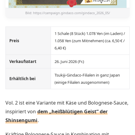
Bild:
https://campaign.gindaco.com/gindaco_2026_05/
1 Schale (8 Stück) 1.078 Yen (im Laden) /
Preis
1.058 Yen (zum Mitnehmen) (ca. 6,50 € /
6,40 €)
Verkaufsstart
26. Juni 2026 (Fr.)
Tsukiji-Gindaco-Filialen in ganz Japan
Erhältlich bei
(einige Filialen ausgenommen)
Vol. 2 ist eine Variante mit Käse und Bolognese-Sauce,
inspiriert von
dem „heißblütigen Geist“ der
Shinsengumi
.
Kräftige Bolognese-Sauce in Kombination mit