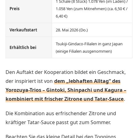
1 Schale (8 Stück) 1.078 Yen (im Laden) /
Preis
1.058 Yen (zum Mitnehmen) (ca. 6,50 € /
6,40 €)
Verkaufsstart
28. Mai 2026 (Do.)
Tsukiji-Gindaco-Filialen in ganz Japan
Erhältlich bei
(einige Filialen ausgenommen)
Den Auftakt der Kooperation bildet ein Geschmack,
der inspiriert ist von
dem „lebhaften Alltag“ des
Yorozuya-Trios – Gintoki, Shinpachi und Kagura –
kombiniert mit frischer Zitrone und Tatar-Sauce
.
Die Kombination aus erfrischender Zitrone und
kräftiger Tatar-Sauce passt gut zum Sommer.
Beachten Sie das kleine Detail bei den Toppings.