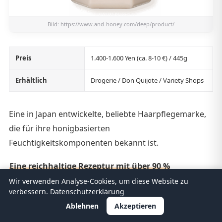
Bild:
https://www.and-honey.com/deep/product/
Preis
1.400-1.600 Yen (ca. 8-10 €) / 445g
Erhältlich
Drogerie / Don Quijote / Variety Shops
Eine in Japan entwickelte, beliebte Haarpflegemarke,
die für ihre honigbasierten
Feuchtigkeitskomponenten bekannt ist.
Eine reichhaltige Rezeptur mit über 90 %
feuchtigkeitsspendenden und schützenden
Wir verwenden Analyse-Cookies, um diese Website zu
verbessern.
Datenschutzerklärung
Inhaltsstoffen
, gemacht für Haar, das mit
Ablehnen
Akzeptieren
Trockenheit zu kämpfen hat.