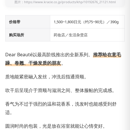
图片：
https://www.kracie.co.jp/products/khp/10192676_21121.html
价格带
1,500~1,800日元（约75~90元）／390g
购买场所
药妆店／生活杂货店
Dear Beauté以最高阶线推出的全新系列。
推荐给在意毛
躁、卷翘、干燥发质的朋友
。
质地能紧密融入发丝，冲洗后指通滑顺。
吹干后呈现介于滑顺与滋润之间、整体服帖的完成感。
香气为不过于强烈的温和花香系，洗发时也能感受到舒
适。
圆润时尚的包装，光是放在浴室就能让心情变好。