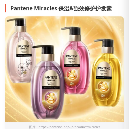
Pantene Miracles 保湿&强效修护护发素
图片：
https://pantene.jp/ja-jp/product/miracles