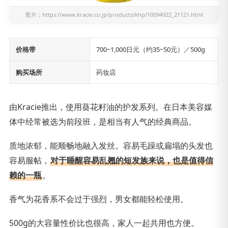
图片：
https://www.kracie.co.jp/products/khp/10094922_21121.html
价格带
700~1,000日元（约35~50元）／500g
购买场所
药妆店
由Kracie推出，使用葵花籽油的护发系列。在日本美容媒
体中经常被选为前段班，是相当有人气的经典商品。
质地浓郁，能顺畅地融入发丝。容易毛躁或扁塌的头发也
容易服帖，
对于睡醒容易乱翘的短发族来说，也是值得信
赖的一瓶
。
香气为花香系不会过于强烈，男女都能轻松使用。
500g的大容量性价比也很高，家人一起共用也方便。