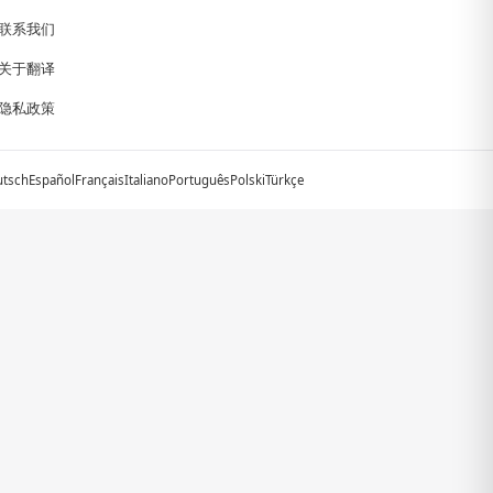
联系我们
关于翻译
隐私政策
utsch
Español
Français
Italiano
Português
Polski
Türkçe