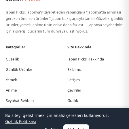
Japan Picks, Japonya'yı ziyaret eden yabancılara "Japonya'da alınması
gereken önerilen ürünleri" Japon bakış açısıyla tanıtır. Güzellik, günlük
ürünler, yemek, anime ürünleri ve daha fazlası — Japonya seyahatiniz
için alışveriş ipuçlarını tüm dünyaya ulaştırıyoruz.
Kategoriler
Site Hakkında
Güzellik
Japan Picks Hakkında
Günlük Ürünler
Ekibimiz
Yemek
İletişim
Anime
Çeviriler
Seyahat Rehberi
Gizlilik
Bu siteyi geliştirmek için analiz çerezleri kullanıyoruz.
© Japan Picks. All Rights Reserved.
Gizlilik Politikası
日本語
한국어
繁體中文
简体中文
English
Deutsch
Español
Français
Italiano