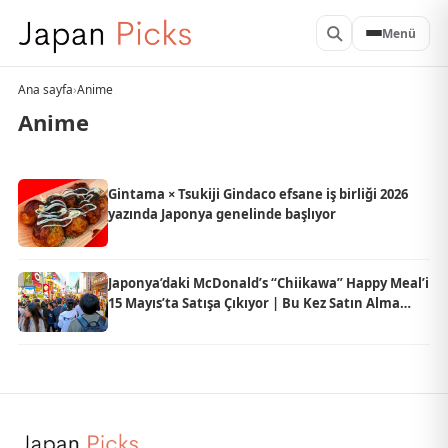
Menü
Ana sayfa
›
Anime
Anime
Gintama × Tsukiji Gindaco efsane iş birliği 2026
yazında Japonya genelinde başlıyor
Japonya’daki McDonald’s “Chiikawa” Happy Meal’i
15 Mayıs’ta Satışa Çıkıyor | Bu Kez Satın Alma
Kuponu ve Adet Sınırı Var