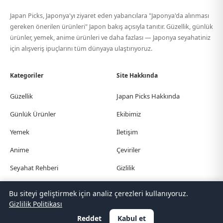
Japan Picks, Japonya'yı ziyaret eden yabancılara "Japonya'da alınması
gereken önerilen ürünleri" Japon bakış açısıyla tanıtır. Güzellik, günlük
ürünler, yemek, anime ürünleri ve daha fazlası — Japonya seyahatiniz
için alışveriş ipuçlarını tüm dünyaya ulaştırıyoruz.
Kategoriler
Site Hakkında
Güzellik
Japan Picks Hakkında
Günlük Ürünler
Ekibimiz
Yemek
İletişim
Anime
Çeviriler
Seyahat Rehberi
Gizlilik
Bu siteyi geliştirmek için analiz çerezleri kullanıyoruz.
© Japan Picks. All Rights Reserved.
Gizlilik Politikası
日本語
한국어
繁體中文
简体中文
English
Deutsch
Español
Français
Italiano
Reddet
Kabul et
Português
Polski
Türkçe