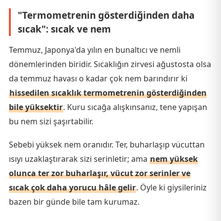
"Termometrenin gösterdiğinden daha
sıcak": sıcak ve nem
Temmuz, Japonya'da yılın en bunaltıcı ve nemli
dönemlerinden biridir. Sıcaklığın zirvesi ağustosta olsa
da temmuz havası o kadar çok nem barındırır ki
hissedilen sıcaklık termometrenin gösterdiğinden
bile yüksektir
. Kuru sıcağa alışkınsanız, tene yapışan
bu nem sizi şaşırtabilir.
Sebebi yüksek nem oranıdır. Ter, buharlaşıp vücuttan
ısıyı uzaklaştırarak sizi serinletir; ama
nem yüksek
olunca ter zor buharlaşır, vücut zor serinler ve
sıcak çok daha yorucu hâle gelir
. Öyle ki giysileriniz
bazen bir günde bile tam kurumaz.