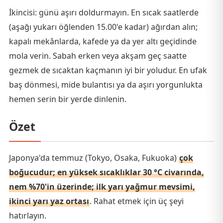
İkincisi: günü aşırı doldurmayın. En sıcak saatlerde
(aşağı yukarı öğlenden 15.00'e kadar) ağırdan alın;
kapalı mekânlarda, kafede ya da yer altı geçidinde
mola verin. Sabah erken veya akşam geç saatte
gezmek de sıcaktan kaçmanın iyi bir yoludur. En ufak
baş dönmesi, mide bulantısı ya da aşırı yorgunlukta
hemen serin bir yerde dinlenin.
Özet
Japonya'da temmuz (Tokyo, Osaka, Fukuoka)
çok
boğucudur; en yüksek sıcaklıklar 30 °C civarında,
nem %70'in üzerinde; ilk yarı yağmur mevsimi,
ikinci yarı yaz ortası
. Rahat etmek için üç şeyi
hatırlayın.