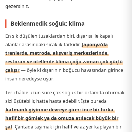
gezersiniz.
Beklenmedik soğuk: klima
En sık düşülen tuzaklardan biri, dışarısı ile kapalı
alanlar arasındaki sıcaklık farkıdır.
Japonya'da
trenlerde, metroda, alışveriş merkezlerinde,
restoran ve otellerde klima çoğu zaman çok güçlü
çalışır
— öyle ki dışarının boğucu havasından girince
insan neredeyse üşür.
Terli hâlde uzun süre çok soğuk bir ortamda oturmak
sizi üşütebilir, hatta hasta edebilir. İşte burada
katmanlı giyinme devreye girer: ince bir hırka,
hafif bir gömlek ya da omuza atılacak büyük bir
şal
. Çantada taşımak için hafif ve az yer kaplayan bir