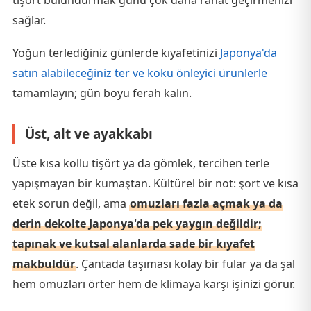
tişört bulundurmak günü çok daha rahat geçirmenizi
sağlar.
Yoğun terlediğiniz günlerde kıyafetinizi
Japonya'da
satın alabileceğiniz ter ve koku önleyici ürünlerle
tamamlayın; gün boyu ferah kalın.
Üst, alt ve ayakkabı
Üste kısa kollu tişört ya da gömlek, tercihen terle
yapışmayan bir kumaştan. Kültürel bir not: şort ve kısa
etek sorun değil, ama
omuzları fazla açmak ya da
derin dekolte Japonya'da pek yaygın değildir;
tapınak ve kutsal alanlarda sade bir kıyafet
makbuldür
. Çantada taşıması kolay bir fular ya da şal
hem omuzları örter hem de klimaya karşı işinizi görür.