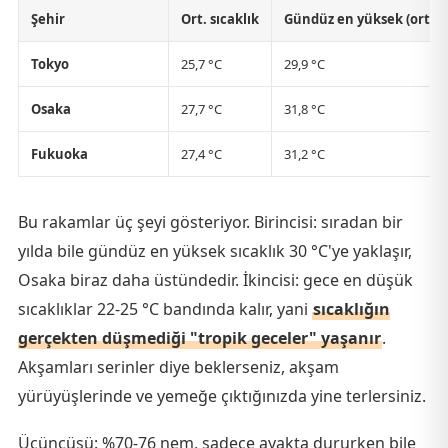
Şehir
Ort. sıcaklık
Gündüz en yüksek (ort.)
Tokyo
25,7 °C
29,9 °C
Osaka
27,7 °C
31,8 °C
Fukuoka
27,4 °C
31,2 °C
Bu rakamlar üç şeyi gösteriyor. Birincisi: sıradan bir
yılda bile gündüz en yüksek sıcaklık 30 °C'ye yaklaşır,
Osaka biraz daha üstündedir. İkincisi: gece en düşük
sıcaklıklar 22-25 °C bandında kalır, yani
sıcaklığın
gerçekten düşmediği "tropik geceler" yaşanır
.
Akşamları serinler diye beklerseniz, akşam
yürüyüşlerinde ve yemeğe çıktığınızda yine terlersiniz.
Üçüncüsü: %70-76 nem, sadece ayakta dururken bile