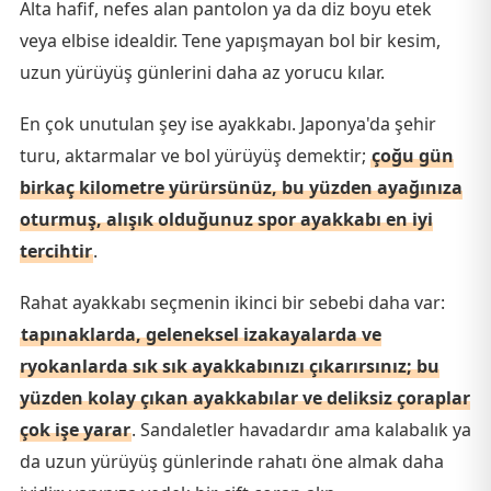
Alta hafif, nefes alan pantolon ya da diz boyu etek
veya elbise idealdir. Tene yapışmayan bol bir kesim,
uzun yürüyüş günlerini daha az yorucu kılar.
En çok unutulan şey ise ayakkabı. Japonya'da şehir
turu, aktarmalar ve bol yürüyüş demektir;
çoğu gün
birkaç kilometre yürürsünüz, bu yüzden ayağınıza
oturmuş, alışık olduğunuz spor ayakkabı en iyi
tercihtir
.
Rahat ayakkabı seçmenin ikinci bir sebebi daha var:
tapınaklarda, geleneksel izakayalarda ve
ryokanlarda sık sık ayakkabınızı çıkarırsınız; bu
yüzden kolay çıkan ayakkabılar ve deliksiz çoraplar
çok işe yarar
. Sandaletler havadardır ama kalabalık ya
da uzun yürüyüş günlerinde rahatı öne almak daha