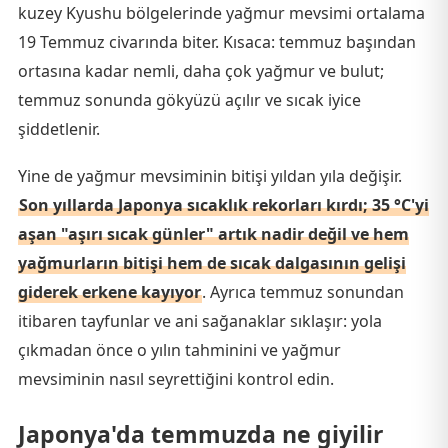
kuzey Kyushu bölgelerinde yağmur mevsimi ortalama
19 Temmuz civarında biter. Kısaca: temmuz başından
ortasına kadar nemli, daha çok yağmur ve bulut;
temmuz sonunda gökyüzü açılır ve sıcak iyice
şiddetlenir.
Yine de yağmur mevsiminin bitişi yıldan yıla değişir.
Son yıllarda Japonya sıcaklık rekorları kırdı; 35 °C'yi
aşan "aşırı sıcak günler" artık nadir değil ve hem
yağmurların bitişi hem de sıcak dalgasının gelişi
giderek erkene kayıyor
. Ayrıca temmuz sonundan
itibaren tayfunlar ve ani sağanaklar sıklaşır: yola
çıkmadan önce o yılın tahminini ve yağmur
mevsiminin nasıl seyrettiğini kontrol edin.
Japonya'da temmuzda ne giyilir