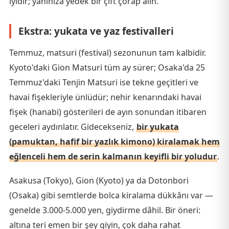
iyidir; yanınıza yedek bir çift çorap alın.
Ekstra: yukata ve yaz festivalleri
Temmuz, matsuri (festival) sezonunun tam kalbidir.
Kyoto'daki Gion Matsuri tüm ay sürer; Osaka'da 25
Temmuz'daki Tenjin Matsuri ise tekne geçitleri ve
havai fişekleriyle ünlüdür; nehir kenarındaki havai
fişek (hanabi) gösterileri de ayın sonundan itibaren
geceleri aydınlatır. Gidecekseniz,
bir yukata
(pamuktan, hafif bir yazlık kimono) kiralamak hem
eğlenceli hem de serin kalmanın keyifli bir yoludur
.
Asakusa (Tokyo), Gion (Kyoto) ya da Dotonbori
(Osaka) gibi semtlerde bolca kiralama dükkânı var —
genelde 3.000-5.000 yen, giydirme dâhil. Bir öneri:
altına teri emen bir şey giyin, çok daha rahat