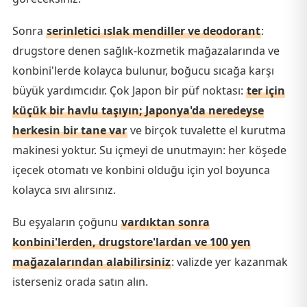
Sonra
serinletici ıslak mendiller ve deodorant
:
drugstore denen sağlık-kozmetik mağazalarında ve
konbini'lerde kolayca bulunur, boğucu sıcağa karşı
büyük yardımcıdır. Çok Japon bir püf noktası:
ter için
küçük bir havlu taşıyın; Japonya'da neredeyse
herkesin bir tane var
ve birçok tuvalette el kurutma
makinesi yoktur. Su içmeyi de unutmayın: her köşede
içecek otomatı ve konbini olduğu için yol boyunca
kolayca sıvı alırsınız.
Bu eşyaların çoğunu
vardıktan sonra
konbini'lerden, drugstore'lardan ve 100 yen
mağazalarından alabilirsiniz
: valizde yer kazanmak
isterseniz orada satın alın.