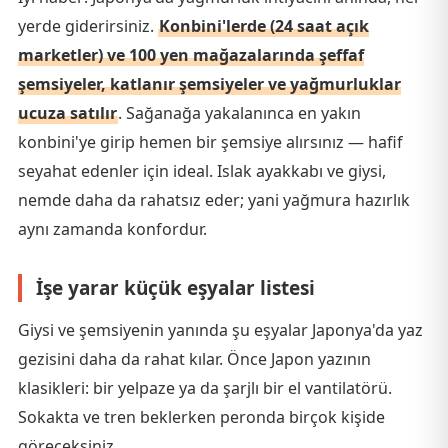
yerde giderirsiniz.
Konbini'lerde (24 saat açık
marketler) ve 100 yen mağazalarında şeffaf
şemsiyeler, katlanır şemsiyeler ve yağmurluklar
ucuza satılır
. Sağanağa yakalanınca en yakın
konbini'ye girip hemen bir şemsiye alırsınız — hafif
seyahat edenler için ideal. Islak ayakkabı ve giysi,
nemde daha da rahatsız eder; yani yağmura hazırlık
aynı zamanda konfordur.
İşe yarar küçük eşyalar listesi
Giysi ve şemsiyenin yanında şu eşyalar Japonya'da yaz
gezisini daha da rahat kılar. Önce Japon yazının
klasikleri: bir yelpaze ya da şarjlı bir el vantilatörü.
Sokakta ve tren beklerken peronda birçok kişide
göreceksiniz.