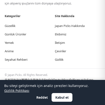
için alışveriş ipuçlarını tüm dünyaya ulaştırıyoruz.
Kategoriler
Site Hakkında
Güzellik
Japan Picks Hakkında
Günlük Ürünler
Ekibimiz
Yemek
İletişim
Anime
Çeviriler
Seyahat Rehberi
Gizlilik
© Japan Picks. All Rights Reserved.
日本語
한국어
繁體中文
简体中文
English
Deutsch
Español
Français
Italiano
Português
Polski
Türkçe
Bu siteyi geliştirmek için analiz çerezleri kullanıyoruz.
Gizlilik Politikası
Reddet
Kabul et