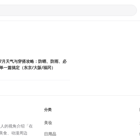
7月天气与穿搭攻略：防晒、防雨、必
单一篇搞定（东京/大阪/福冈）
分类
美妆
日本人的视角介绍「在
美食、动漫周边
日用品
。