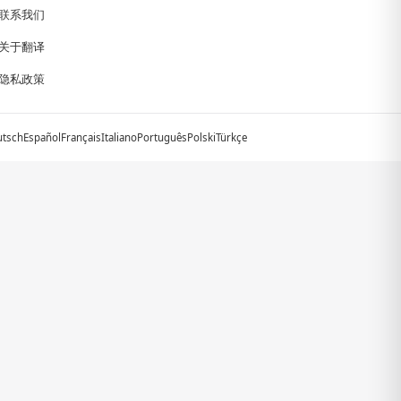
联系我们
关于翻译
隐私政策
utsch
Español
Français
Italiano
Português
Polski
Türkçe