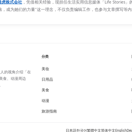
E雅虎株式会社
，凭借相关经验，现担任生活实用信息媒体「Life Stories
恼，成为她们的力量"这一理念，不仅负责编辑工作，也参与文章撰写等
分类
美妆
日本人的视角介绍「在
美食、动漫周边
日用品
。
美食
动漫
旅游指南
日本語
한국어
繁體中文
简体中文
English
De