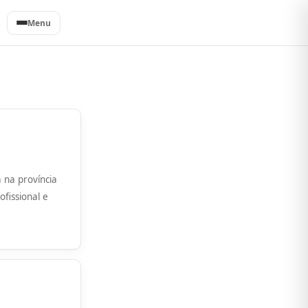
Menu
 na província
fissional e