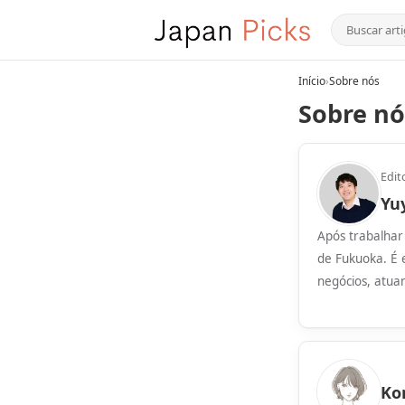
Início
›
Sobre nós
Sobre nó
Edit
Yu
Após trabalhar
de Fukuoka. É 
negócios, atua
Ko