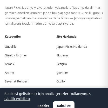
Japan Picks, Japonya'yı ziyaret eden yabancılara "Japonya'da alınması
gereken önerilen ürünleri" Japon bakış açısıyla tanıtır. Güzellik, günlük
ürünler, yemek, anime ürünleri ve daha fazlası — Japonya seyahatiniz
için alışveriş ipuçlarını tüm dünyaya ulaştırıyoruz.
Kategoriler
Site Hakkında
Güzellik
Japan Picks Hakkında
Günlük Ürünler
Ekibimiz
Yemek
İletişim
Anime
Çeviriler
Seyahat Rehberi
Gizlilik
Bu siteyi geliştirmek için analiz çerezleri kullanıyoruz.
© Japan Picks. All Rights Reserved.
Gizlilik Politikası
日本語
한국어
繁體中文
简体中文
English
Deutsch
Español
Français
Italiano
Reddet
Kabul et
Português
Polski
Türkçe