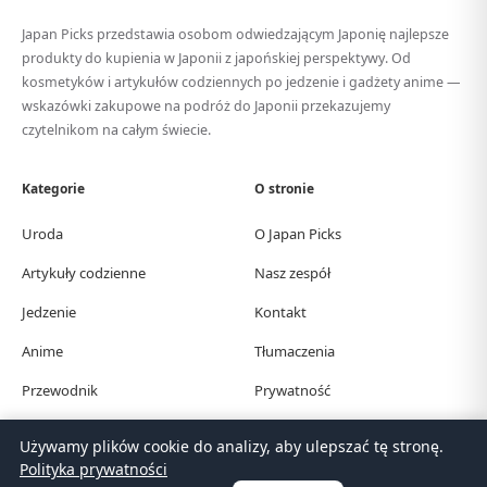
Japan Picks przedstawia osobom odwiedzającym Japonię najlepsze
produkty do kupienia w Japonii z japońskiej perspektywy. Od
kosmetyków i artykułów codziennych po jedzenie i gadżety anime —
wskazówki zakupowe na podróż do Japonii przekazujemy
czytelnikom na całym świecie.
Kategorie
O stronie
Uroda
O Japan Picks
Artykuły codzienne
Nasz zespół
Jedzenie
Kontakt
Anime
Tłumaczenia
Przewodnik
Prywatność
Używamy plików cookie do analizy, aby ulepszać tę stronę.
© Japan Picks. All Rights Reserved.
Polityka prywatności
日本語
한국어
繁體中文
简体中文
English
Deutsch
Español
Français
Italiano