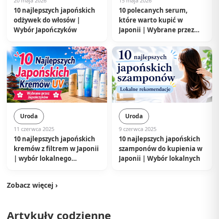
20 maja 2026
15 maja 2026
10 najlepszych japońskich
10 polecanych serum,
odżywek do włosów |
które warto kupić w
Wybór Japończyków
Japonii | Wybrane przez
lokalnych Japończyków
Uroda
Uroda
11 czerwca 2025
9 czerwca 2025
10 najlepszych japońskich
10 najlepszych japońskich
kremów z filtrem w Japonii
szamponów do kupienia w
| wybór lokalnego
Japonii | Wybór lokalnych
mieszkańca
Zobacz więcej ›
Artykuły codzienne