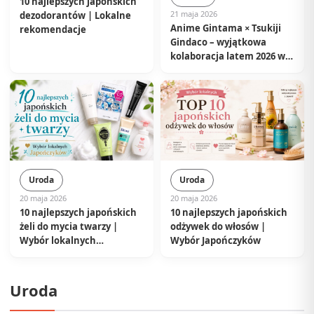
10 najlepszych japońskich
21 maja 2026
dezodorantów | Lokalne
Anime Gintama × Tsukiji
rekomendacje
Gindaco – wyjątkowa
kolaboracja latem 2026 w
sklepach w całej Japonii
Uroda
Uroda
20 maja 2026
20 maja 2026
10 najlepszych japońskich
10 najlepszych japońskich
żeli do mycia twarzy |
odżywek do włosów |
Wybór lokalnych
Wybór Japończyków
Japończyków
Uroda