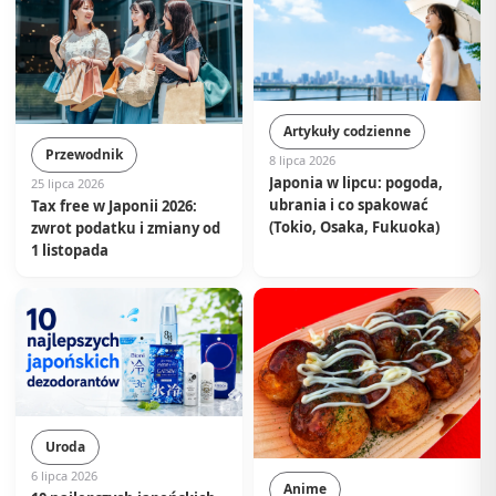
Artykuły codzienne
Przewodnik
8 lipca 2026
Japonia w lipcu: pogoda,
25 lipca 2026
ubrania i co spakować
Tax free w Japonii 2026:
(Tokio, Osaka, Fukuoka)
zwrot podatku i zmiany od
1 listopada
Uroda
6 lipca 2026
Anime