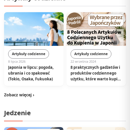
Artykuły codzienne
Artykuły codzienne
22 września 2024
8 lipca 2026
8 praktycznych gadżetów i
Japonia w lipcu: pogoda,
produktów codziennego
ubrania i co spakować
użytku, które warto kupić
(Tokio, Osaka, Fukuoka)
w Japonii | Wybrane przez
lokalnych Japończyków
Zobacz więcej ›
Jedzenie