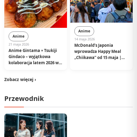
Anime
Anime
14 maja 2026
21 maja 2026
McDonald’s Japonia
Anime Gintama × Tsukiji
wprowadza Happy Meal
Gindaco – wyjątkowa
„Chiikawa” od 15 maja |
kolaboracja latem 2026 w
Obowiązują kupony
sklepach w całej Japonii
zakupu i limity ilościowe
Zobacz więcej ›
Przewodnik