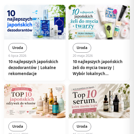
Uroda
Uroda
6 lipca 2026
20 maja 2026
10 najlepszych japońskich
10 najlepszych japońskich
dezodorantów | Lokalne
żeli do mycia twarzy |
rekomendacje
Wybór lokalnych
Japończyków
Uroda
Uroda