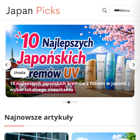
Menu
Uroda
 |
10 najlepszych japońskich odżywek do włosów |
Wybór Japończyków
Najnowsze artykuły