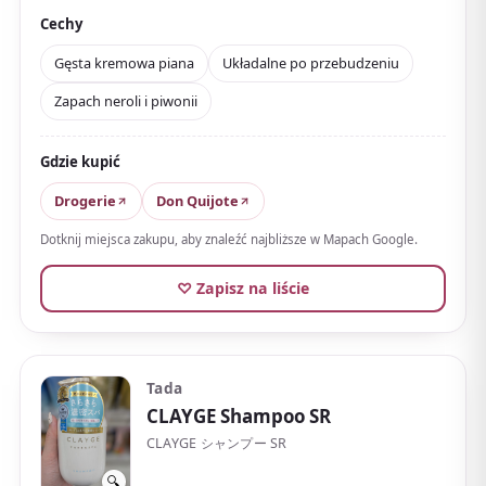
umyciu wydają się wyciszone. Opinie cenią zapach,
Cechy
układalność po przebudzeniu
i gładkie przesuwanie
Gęsta kremowa piana
Układalne po przebudzeniu
palców.
Zapach neroli i piwonii
Polecany przy odgnieceniach od poduszki lub
puszeniu, łatwy do włączenia jako pielęgnacja
Gdzie kupić
wieczorna. Zapach to neroli i piwonia, spokojny i
stonowany.
Drogerie
Don Quijote
Zadbane opakowanie dodaje odrobiny wyjątkowości
Dotknij miejsca zakupu, aby znaleźć najbliższe w Mapach Google.
produktowi drogeryjnemu.
♡ Zapisz na liście
Tada
CLAYGE Shampoo SR
CLAYGE シャンプー SR
🔍