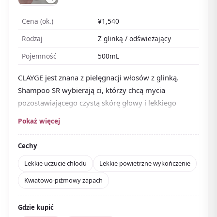
Cena (ok.)
¥1,540
Rodzaj
Z glinką / odświeżający
Pojemność
500mL
CLAYGE jest znana z pielęgnacji włosów z glinką.
Shampoo SR wybierają ci, którzy chcą mycia
pozostawiającego czystą skórę głowy i lekkiego
wykończenia.
Pokaż więcej
Dzięki mentolowi daje
lekkie uczucie chłodu
podczas mycia
, przydatne latem lub gdy się pocimy.
Cechy
Polecany dla tych, którzy stawiają na świeżą skórę
Lekkie uczucie chłodu
Lekkie powietrzne wykończenie
głowy oraz miękki, lekki dotyk.
Kwiatowo-piżmowy zapach
Zapach jest kwiatowo-piżmowy, czysty i niezbyt
słodki. Opinie cenią pianę i odświeżające
Gdzie kupić
wykończenie; polecany tym, którzy szukają typu