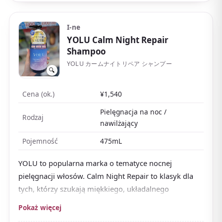
I-ne
YOLU Calm Night Repair
Shampoo
YOLU カームナイトリペア シャンプー
🔍
Cena (ok.)
¥1,540
Pielęgnacja na noc /
Rodzaj
nawilżający
Pojemność
475mL
YOLU to popularna marka o tematyce nocnej
pielęgnacji włosów. Calm Night Repair to klasyk dla
tych, którzy szukają miękkiego, układalnego
wykończenia.
Pokaż więcej
Lekko gęsta konsystencja dobrze się pieni, a włosy po