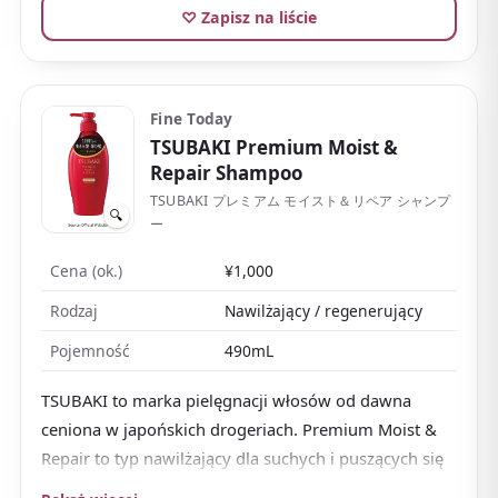
♡ Zapisz na liście
Fine Today
TSUBAKI Premium Moist &
Repair Shampoo
TSUBAKI プレミアム モイスト＆リペア シャンプ
🔍
ー
Cena (ok.)
¥1,000
Rodzaj
Nawilżający / regenerujący
Pojemność
490mL
TSUBAKI to marka pielęgnacji włosów od dawna
ceniona w japońskich drogeriach. Premium Moist &
Repair to typ nawilżający dla suchych i puszących się
włosów.