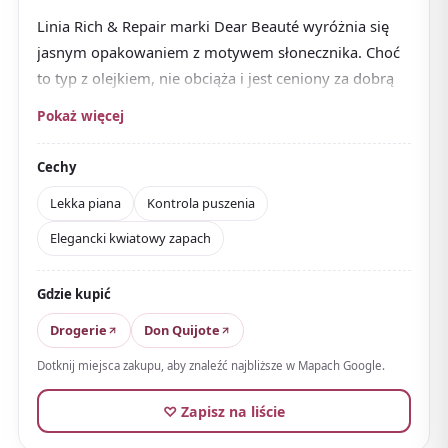
Linia Rich & Repair marki Dear Beauté wyróżnia się
jasnym opakowaniem z motywem słonecznika. Choć
to typ z olejkiem, nie obciąża i jest ceniony za dobrą
pianę oraz łatwość mycia.
Pokaż więcej
Opinie zauważają, że
włosy mniej się puszą
, a do
tego dobry zapach i lekkie uczucie. Polecany dla tych,
Cechy
których włosy odstają przez suchość lub fale, by
Lekka piana
Kontrola puszenia
uczynić je bardziej układalnymi.
Elegancki kwiatowy zapach
Zapach jest elegancko kwiatowy, zrównoważony
między słodyczą a świeżością. Tani, czasem z
Gdzie kupić
saszetkami próbnymi — szampon o dobrym stosunku
jakości do ceny, łatwy do zabrania w podróż.
Drogerie
Don Quijote
Dotknij miejsca zakupu, aby znaleźć najbliższe w Mapach Google.
♡ Zapisz na liście