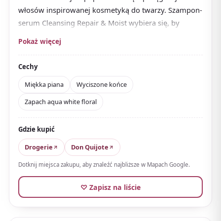
włosów inspirowanej kosmetyką do twarzy. Szampon-
serum Cleansing Repair & Moist wybiera się, by
nawilżająco myć suche i puszące się włosy.
Pokaż więcej
Piana jest miękka, a wykończenie nie obciąża, z
wyciszonymi końcami
. Opinie cenią gładkie
Cechy
przesuwanie palców, układalność i świeży zapach
Miękka piana
Wyciszone końce
aqua white floral.
Zapach aqua white floral
Polecany dla tych, którzy chcą ujarzmić suchość i
puszenie, zyskując miękki dotyk. Flakon jest prosty i
Gdzie kupić
czysty; nieco droższy, ale łatwy do wypróbowania,
jeśli szukasz szamponu nawilżającego.
Drogerie
Don Quijote
Dotknij miejsca zakupu, aby znaleźć najbliższe w Mapach Google.
♡ Zapisz na liście