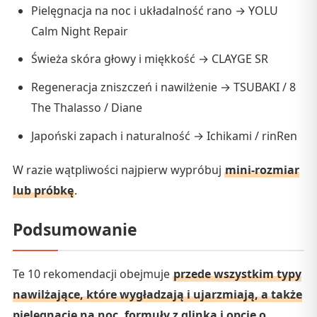
Pielęgnacja na noc i układalność rano → YOLU
Calm Night Repair
Świeża skóra głowy i miękkość → CLAYGE SR
Regeneracja zniszczeń i nawilżenie → TSUBAKI / 8
The Thalasso / Diane
Japoński zapach i naturalność → Ichikami / rinRen
W razie wątpliwości najpierw wypróbuj
mini-rozmiar
lub próbkę
.
Podsumowanie
Te 10 rekomendacji obejmuje
przede wszystkim typy
nawilżające, które wygładzają i ujarzmiają, a także
pielęgnację na noc, formuły z glinką i opcje o