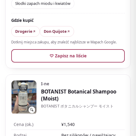
Słodki zapach miodu i kwiatów
nie jest natarczywy. Ładny flakon czyni go popularną
pamiątką, a dzięki rozmiarowi próbnemu łatwo go
przetestować.
Gdzie kupić
Drogerie
Don Quijote
Dotknij miejsca zakupu, aby znaleźć najbliższe w Mapach Google.
♡ Zapisz na liście
I-ne
BOTANIST Botanical Shampoo
(Moist)
BOTANIST ボタニカルシャンプー モイスト
🔍
Cena (ok.)
¥1,540
Rodzaj
Bez silikonów / nawilżający