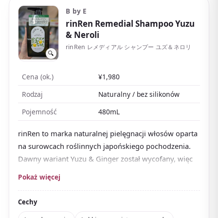
B by E
rinRen Remedial Shampoo Yuzu
& Neroli
rinRen レメディアル シャンプー ユズ＆ネロリ
🔍
Cena (ok.)
¥1,980
Rodzaj
Naturalny / bez silikonów
Pojemność
480mL
rinRen to marka naturalnej pielęgnacji włosów oparta
na surowcach roślinnych japońskiego pochodzenia.
Dawny wariant Yuzu & Ginger został wycofany, więc
teraz właściwym wyborem jest jego następca Yuzu &
Pokaż więcej
Neroli.
Świeży zapach przywodzący na myśl yuzu z Kōchi
,
Cechy
połączony z łagodną słodyczą neroli, daje naturalnie