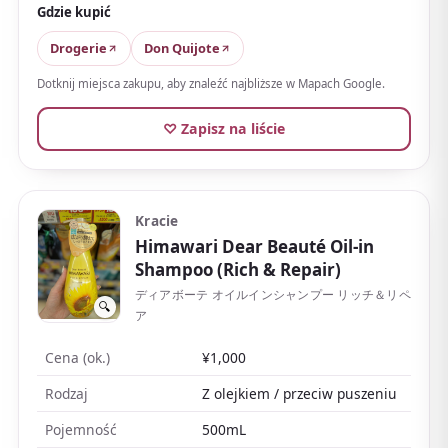
Gdzie kupić
uzupełniającymi i mini-zestawami — to szampon na
japońskich ziołach, świetny jako pamiątka.
Drogerie
Don Quijote
Dotknij miejsca zakupu, aby znaleźć najbliższe w Mapach Google.
♡ Zapisz na liście
Kracie
Himawari Dear Beauté Oil-in
Shampoo (Rich & Repair)
ディアボーテ オイルインシャンプー リッチ＆リペ
🔍
ア
Cena (ok.)
¥1,000
Rodzaj
Z olejkiem / przeciw puszeniu
Pojemność
500mL