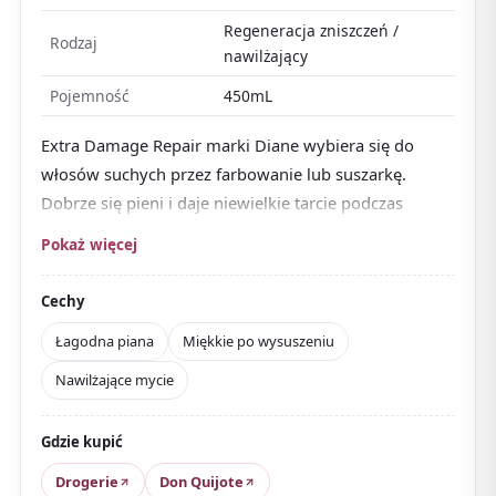
Regeneracja zniszczeń /
Rodzaj
nawilżający
Pojemność
450mL
Extra Damage Repair marki Diane wybiera się do
włosów suchych przez farbowanie lub suszarkę.
Dobrze się pieni i daje niewielkie tarcie podczas
mycia.
Pokaż więcej
Opinie cenią zapach, uczucie nawilżenia i
miękki
dotyk po wysuszeniu
. Polecany dla tych, którzy chcą
Cechy
niedrogo zadbać o suchość i puszenie spowodowane
Łagodna piana
Miękkie po wysuszeniu
zniszczeniem.
Nawilżające mycie
Zaokrąglony flakon wyróżnia się nawet w drogeriach.
Z dostępnymi opakowaniami uzupełniającymi i
Gdzie kupić
dużymi rozmiarami jest wygodny do codziennego
użytku podczas pobytu w Japonii.
Drogerie
Don Quijote