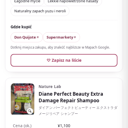
Łagodne mycie
Lekkie napowietrzone nasady
japońską kompozycję. Polecany dla tych, którzy
Naturalny zapach yuzu i neroli
szukają lekkiej objętości u nasady i lekkiego
wykończenia.
Gdzie kupić
Opinie cenią zapach yuzu, pianę i łagodne mycie.
Łatwiej go znaleźć w variety shopach lub działach
Don Quijote
Supermarkety
kosmetyki naturalnej niż w drogeriach.
Dotknij miejsca zakupu, aby znaleźć najbliższe w Mapach Google.
♡ Zapisz na liście
Nature Lab
Diane Perfect Beauty Extra
Damage Repair Shampoo
ダイアン パーフェクトビューティー エクストラダ
🔍
メージリペア シャンプー
Cena (ok.)
¥1,100