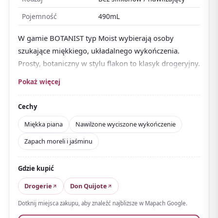
Pojemność
490mL
W gamie BOTANIST typ Moist wybierają osoby
szukające miękkiego, układalnego wykończenia.
Prosty, botaniczny w stylu flakon to klasyk drogeryjny.
Piana jest miękka i daje niewielkie tarcie podczas
Pokaż więcej
mycia, a
sprawdza się nawet na suchych i
puszących się włosach
. Idealny, by doprowadzić
Cechy
niesforne włosy do
miękkiego, wyciszonego dotyku
.
Miękka piana
Nawilżone wyciszone wykończenie
Zapach to morela i jaśmin, słodki z czystym akcentem.
Zapach moreli i jaśminu
Raczej dla tych, którzy cenią układalność ponad lekkie
wykończenie; przy cienkich włosach zacznij od małej
Gdzie kupić
ilości.
Drogerie
Don Quijote
Dotknij miejsca zakupu, aby znaleźć najbliższe w Mapach Google.