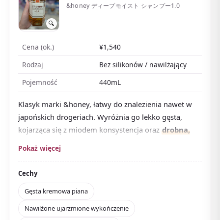
&honey ディープモイスト シャンプー1.0
🔍
Cena (ok.)
¥1,540
Rodzaj
Bez silikonów / nawilżający
Pojemność
440mL
Klasyk marki &honey, łatwy do znalezienia nawet w
japońskich drogeriach. Wyróżnia go lekko gęsta,
kojarząca się z miodem konsystencja oraz
drobna,
gęsta piana, która otula włosy podczas mycia
.
Pokaż więcej
Japońskie opinie chwalą dobrą pianę, gładkie
przesuwanie palców i delikatny, długo utrzymujący się
Cechy
zapach. Polecany, by doprowadzić suche i puszące się
Gęsta kremowa piana
włosy do
miękkiego, nawilżonego dotyku
.
Nawilżone ujarzmione wykończenie
Zapach jest słodko miodowy z nutą kwiatową, nigdy