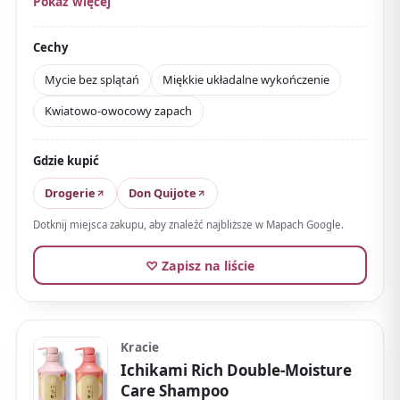
Pokaż więcej
Docenia się dobrą pianę,
uczucie braku splątań
podczas mycia
i kwiatowo-owocowy zapach.
Cechy
Polecany, by doprowadzić suche włosy do miękkiego,
Mycie bez splątań
Miękkie układalne wykończenie
łatwego do rozczesania dotyku.
Kwiatowo-owocowy zapach
Względnie tani, z łatwo dostępnymi opakowaniami
uzupełniającymi — klasyk dla całej rodziny. Po więcej
Gdzie kupić
nawilżenia połącz go z dopasowaną odżywką.
Drogerie
Don Quijote
Dotknij miejsca zakupu, aby znaleźć najbliższe w Mapach Google.
♡ Zapisz na liście
Kracie
Ichikami Rich Double-Moisture
Care Shampoo