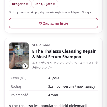
lekkiego i układalnego zamiast bogatego i ciężkiego.
Drogerie
Don Quijote
Dotknij miejsca zakupu, aby znaleźć najbliższe w Mapach Google.
♡ Zapisz na liście
Stella Seed
8 The Thalasso Cleansing Repair
& Moist Serum Shampoo
エイトザタラソ クレンジングリペア＆モイスト 美
🔍
容液シャンプー
Cena (ok.)
¥1,540
Rodzaj
Szampon-serum / nawilżający
Pojemność
475mL
8 The Thalasso jest popularna dzięki pielęgnacji