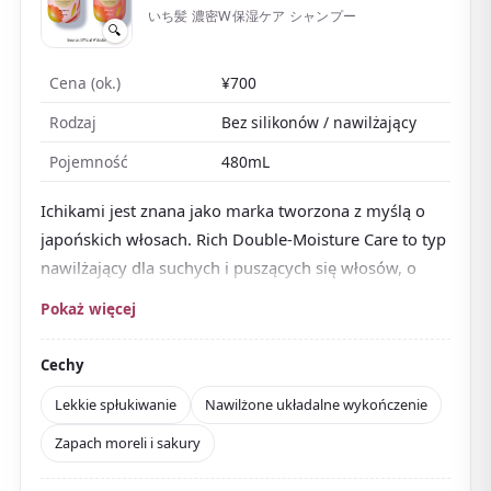
いち髪 濃密W保湿ケア シャンプー
🔍
Cena (ok.)
¥700
Rodzaj
Bez silikonów / nawilżający
Pojemność
480mL
Ichikami jest znana jako marka tworzona z myślą o
japońskich włosach. Rich Double-Moisture Care to typ
nawilżający dla suchych i puszących się włosów, o
zapachu moreli i kwiatu wiśni
, słodkim, a zarazem
Pokaż więcej
subtelnie japońskim.
Opinie chwalą ładny zapach, spłukiwanie, które nie
Cechy
obciąża, i układalność. Idealny dla tych, którzy chcą
Lekkie spłukiwanie
Nawilżone układalne wykończenie
jednocześnie japońskiego zapachu i miękkiego,
Zapach moreli i sakury
układalnego dotyku.
Tani, z łatwo dostępnymi opakowaniami