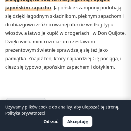
japońskim zapachu
. Japońskie szampony podobają
się dzięki łagodnym składnikom, pięknym zapachom i
drobiazgowo zróżnicowanej ofercie według typu
włosów, a łatwo je kupić w drogeriach i w Don Quijote.
Dzięki wielu mini-rozmiarom i zestawom
prezentowym świetnie sprawdzają się też jako
pamiątka. Znajdź ten, który najbardziej Cię pociąga, i
ciesz się typowo japońskim zapachem i dotykiem.
Pielęgnacja włosów
Używamy plików cookie do analizy, aby ulepszać tę stronę.
Polityka prywatności
Odrzuć
Akceptuję
Powiązane artykuły