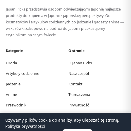
Japan Picks przedstawia osobom odwiedzającym Japonię najlepsze
produkty do kupienia w Japonii z japońskiej perspektywy. Od
kosmetyków i artykułów codziennych po jedzenie i gadżety anime —
wskazówki zakupowe na podróż do Japonii przekazujemy
czytelnikom na całym świecie.
Kategorie
O stronie
Uroda
O Japan Picks
Artykuły codzienne
Nasz zespół
Jedzenie
Kontakt
Anime
Tłumaczenia
Przewodnik
Prywatność
Używamy plików cookie do analizy, aby ulepszać tę stronę.
© Japan Picks. All Rights Reserved.
Polityka prywatności
日本語
한국어
繁體中文
简体中文
English
Deutsch
Español
Français
Italiano