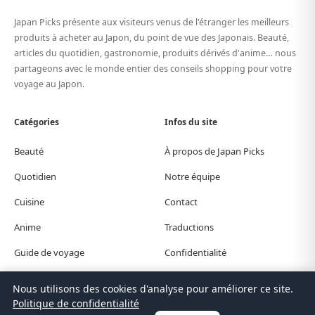
Japan Picks présente aux visiteurs venus de l'étranger les meilleurs
produits à acheter au Japon, du point de vue des Japonais. Beauté,
articles du quotidien, gastronomie, produits dérivés d'anime… nous
partageons avec le monde entier des conseils shopping pour votre
voyage au Japon.
Catégories
Infos du site
Beauté
À propos de Japan Picks
Quotidien
Notre équipe
Cuisine
Contact
Anime
Traductions
Guide de voyage
Confidentialité
Nous utilisons des cookies d'analyse pour améliorer ce site.
© Japan Picks. All Rights Reserved.
Politique de confidentialité
日本語
한국어
繁體中文
简体中文
English
Deutsch
Español
Français
Italiano