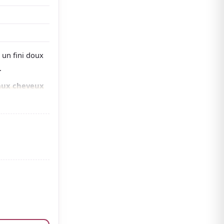
 un fini doux
.
aux cheveux
ux et apaisé
.
vilégie la