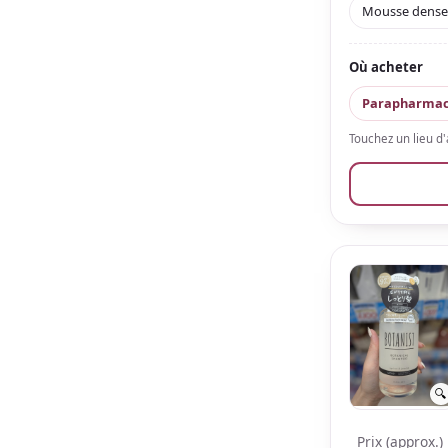
souvenir prisé
Mousse dense
Où acheter
Parapharmac
Touchez un lieu d
🔍
Prix (approx.)