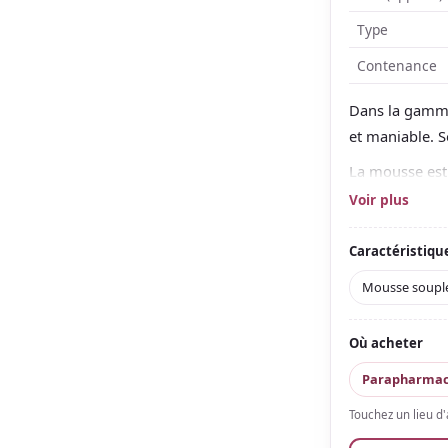
Type
Contenance
Dans la gamme 
et maniable. S
La mousse est 
secs et rebell
Voir plus
Le parfum est 
Caractéristiqu
maniabilité à 
Mousse soupl
Où acheter
Parapharmac
Touchez un lieu d