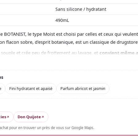
Sans silicone / hydratant
490mL
BOTANIST, le type Moist est choisi par celles et ceux qui veulent
on flacon sobre, d'esprit botanique, est un classique de drugstore
souple et crée peu de frottement au lavage, et
convient même 
es
. Idéal pour amener des cheveux indisciplinés à un
toucher do
abricot et jasmin, sucré avec une touche nette. Plutôt pour qui pri
es
un fini léger ; sur cheveux fins, commencer avec peu de produit.
e
Fini hydratant et apaisé
Parfum abricot et jasmin
ies
Don Quijote
'achat pour en trouver un près de vous sur Google Maps.