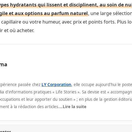
ypes hydratants qui lissent et disciplinent, au soin de nu
rgile et aux options au parfum naturel
, une large sélectio
apillaire ou votre humeur, avec prix et points forts. Plus lo
 et où acheter.
ma
xpérience passée chez
LY Corporation
, elle occupe aujourd'hui le post
ia d'informations pratiques « Life Stories ». Sa devise est « accompa
ccupations et leur apporter du soutien » ; en plus de la gestion éditoria
ment à la rédaction des articles.
…Lire la suite