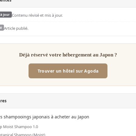
centes
 à jour
Contenu révisé et mis à jour.
ié
Article publié.
Déjà réservé votre hébergement au Japon ?
Trouver un hôtel sur Agoda
ères
rs shampooings japonais à acheter au Japon
p Moist Shampoo 1.0
tanical Shampoo (Moist)