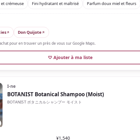
, et un format d'essai permet de tester facilement.
 et crémeuse
Fini hydratant et maîtrisé
Parfum doux miel et fleurs
ies
Don Quijote
'achat pour en trouver un près de vous sur Google Maps.
♡ Ajouter à ma liste
I-ne
BOTANIST Botanical Shampoo (Moist)
BOTANIST ボタニカルシャンプー モイスト
¥1,540