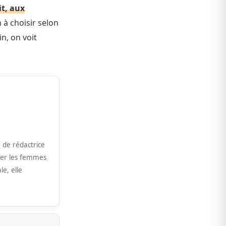
it, aux
n à choisir selon
in, on voit
e de rédactrice
gner les femmes
le, elle