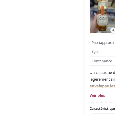
🔍
Prix (approx.)
Type
Contenance
Un classique d
légèrement sir
enveloppe le
Les avis japon
Voir plus
et persistant.
Caractéristiqu
Le parfum est 