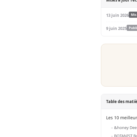
Mises à jour ré
13 juin 2026
Mis
9 juin 2025
Publ
Table des mati
Les 10 meilleu
&honey Dee
BOTANIST Bo