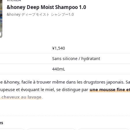
&honey Deep Moist Shampoo 1.0
&honey ディープモイスト シャンプー1.0
¥1,540
Sans silicone / hydratant
440mL
e &honey, facile à trouver même dans les drugstores japonais. Sa
upeuse et évoquant le miel, se distingue par
une mousse fine et
s cheveux au lavage
.
ais saluent sa belle mousse, le toucher souple sous les doigts et
 Idéal pour amener des cheveux secs et rebelles à un
toucher dou
es
miel sucré avec une note florale, jamais entêtant. Son joli flacon e