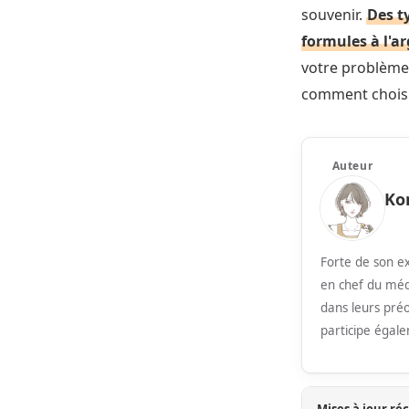
souvenir.
Des t
formules à l'a
votre problème c
comment choisir
Auteur
Ko
Forte de son e
en chef du méd
dans leurs préo
participe égale