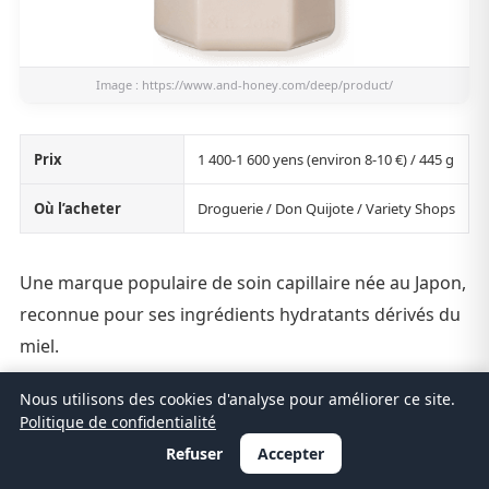
Image :
https://www.and-honey.com/deep/product/
Prix
1 400-1 600 yens (environ 8-10 €) / 445 g
Où l’acheter
Droguerie / Don Quijote / Variety Shops
Une marque populaire de soin capillaire née au Japon,
reconnue pour ses ingrédients hydratants dérivés du
miel.
Avec plus de 90 % d’ingrédients hydratants et
Nous utilisons des cookies d'analyse pour améliorer ce site.
Politique de confidentialité
protecteurs, cette formule riche
est pensée pour les
Refuser
Accepter
cheveux marqués par la sécheresse.