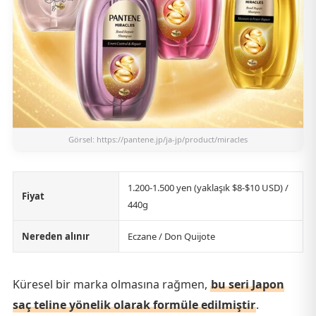
Görsel:
https://pantene.jp/ja-jp/product/miracles
1.200-1.500 yen (yaklaşık $8-$10 USD) /
Fiyat
440g
Nereden alınır
Eczane / Don Quijote
Küresel bir marka olmasına rağmen,
bu seri Japon
saç teline yönelik olarak formüle edilmiştir
.