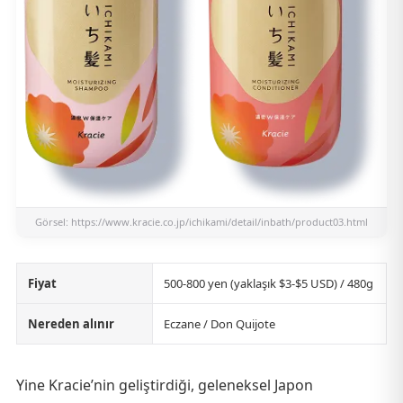
Görsel:
https://www.kracie.co.jp/ichikami/detail/inbath/product03.html
Fiyat
500-800 yen (yaklaşık $3-$5 USD) / 480g
Nereden alınır
Eczane / Don Quijote
Yine Kracie’nin geliştirdiği, geleneksel Japon