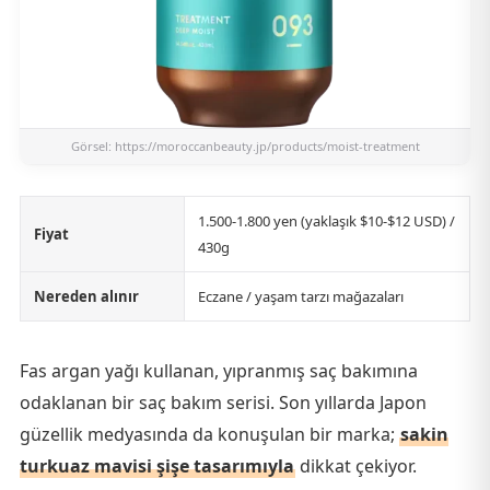
Görsel:
https://moroccanbeauty.jp/products/moist-treatment
1.500-1.800 yen (yaklaşık $10-$12 USD) /
Fiyat
430g
Nereden alınır
Eczane / yaşam tarzı mağazaları
Fas argan yağı kullanan, yıpranmış saç bakımına
odaklanan bir saç bakım serisi. Son yıllarda Japon
güzellik medyasında da konuşulan bir marka;
sakin
turkuaz mavisi şişe tasarımıyla
dikkat çekiyor.