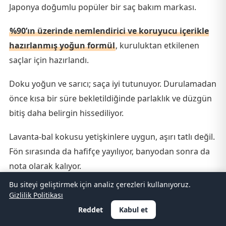
Japonya doğumlu popüler bir saç bakım markası.
%90’ın üzerinde nemlendirici ve koruyucu içerikle
hazırlanmış yoğun formül
, kuruluktan etkilenen
saçlar için hazırlandı.
Doku yoğun ve sarıcı; saça iyi tutunuyor. Durulamadan
önce kısa bir süre bekletildiğinde parlaklık ve düzgün
bitiş daha belirgin hissediliyor.
Lavanta-bal kokusu yetişkinlere uygun, aşırı tatlı değil.
Fön sırasında da hafifçe yayılıyor, banyodan sonra da
nota olarak kalıyor.
Bu siteyi geliştirmek için analiz çerezleri kullanıyoruz.
Bal motifli şık şişe tasarımı yurt dışında da popüler;
Gizlilik Politikası
hediyelik olarak hoş karşılanıyor.
Reddet
Kabul et