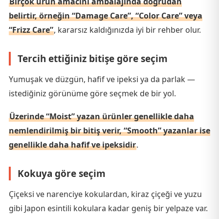
Birçok ürün amacını ambalajında doğrudan
belirtir, örneğin “Damage Care”, “Color Care” veya
“Frizz Care”
, kararsız kaldığınızda iyi bir rehber olur.
Tercih ettiğiniz bitişe göre seçim
Yumuşak ve düzgün, hafif ve ipeksi ya da parlak —
istediğiniz görünüme göre seçmek de bir yol.
Üzerinde “Moist” yazan ürünler genellikle daha
nemlendirilmiş bir bitiş verir, “Smooth” yazanlar ise
genellikle daha hafif ve ipeksidir
.
Kokuya göre seçim
Çiçeksi ve narenciye kokulardan, kiraz çiçeği ve yuzu
gibi Japon esintili kokulara kadar geniş bir yelpaze var.