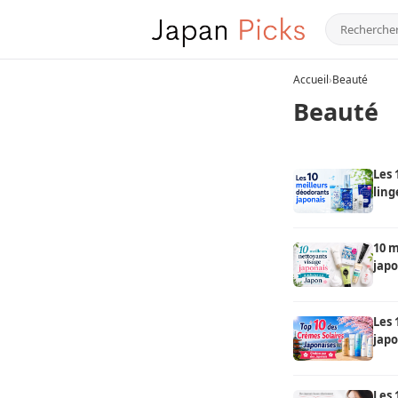
Accueil
›
Beauté
Beauté
Les 
ling
Rec
10 m
japo
Les 
japo
séle
Les 