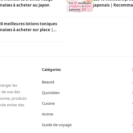
naises à acheter au Japon
japonais | Recomman
locaux
10 meilleures lotions toniques
naises à acheter sur place |
ction d'un local
Catégories
Beauté
tranger les
t de vue des
Quotidien
onomie, produits
Cuisine
nde entier des
Anime
Guide de voyage