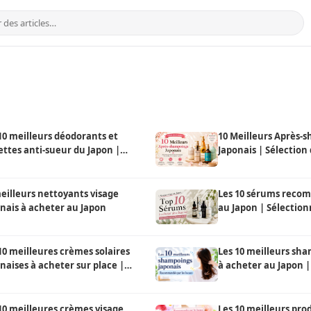
10 meilleurs déodorants et
10 Meilleurs Après-
ettes anti-sueur du Japon |
Japonais | Sélection
ommandés par les locaux
eilleurs nettoyants visage
Les 10 sérums reco
nais à acheter au Japon
au Japon | Sélection
Japonais locaux
10 meilleures crèmes solaires
Les 10 meilleurs sh
naises à acheter sur place |
à acheter au Japon |
ction d'un local
locaux
10 meilleures crèmes visage
Les 10 meilleurs pro