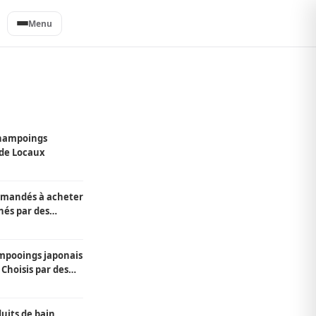
Menu
shampoings
 de Locaux
mmandés à acheter
nés par des
ampooings japonais
 Choisis par des
duits de bain