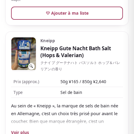
recommande de dissoudre les comprimés dans une
♡ Ajouter à ma liste
eau tiède et de se détendre 15 minutes ou plus.
Il élimine même l'excès de sébum. Un peu cher, mais
bien connu et facile à offrir à tout le monde, il
convient comme souvenir spécial ou cadeau.
Kneipp
Kneipp Gute Nacht Bath Salt
(Hops & Valerian)
クナイプ グーテナハト バスソルト ホップ＆バレ
🔍
リアンの香り
Prix (approx.)
50g ¥165 / 850g ¥2,640
Type
Sel de bain
Au sein de « Kneipp », la marque de sels de bain née
en Allemagne, c'est un choix très prisé pour avant le
coucher. Bien que marque étrangère, c'est un
incontournable des drugstores et boutiques de
Voir plus