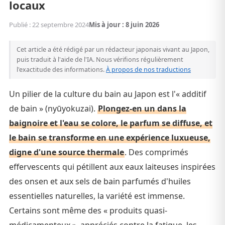
locaux
Publié : 22 septembre 2024
Mis à jour : 8 juin 2026
Cet article a été rédigé par un rédacteur japonais vivant au Japon,
puis traduit à l'aide de l'IA. Nous vérifions régulièrement
l'exactitude des informations.
À propos de nos traductions
Un pilier de la culture du bain au Japon est l'« additif
de bain » (nyūyokuzai).
Plongez-en un dans la
baignoire et l'eau se colore, le parfum se diffuse, et
le bain se transforme en une expérience luxueuse,
digne d'une source thermale
. Des comprimés
effervescents qui pétillent aux eaux laiteuses inspirées
des onsen et aux sels de bain parfumés d'huiles
essentielles naturelles, la variété est immense.
Certains sont même des « produits quasi-
médicamenteux », appréciés contre la fatigue, les