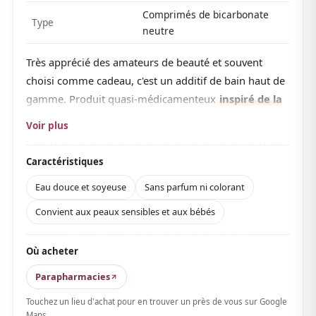
Comprimés de bicarbonate
Type
neutre
Très apprécié des amateurs de beauté et souvent
choisi comme cadeau, c'est un additif de bain haut de
gamme. Produit quasi-médicamenteux
inspiré de la
rare « source de bicarbonate neutre » des villes
Voir plus
thermales allemandes
, sa signature : des ions
bicarbonate qui restent longtemps dissous dans l'eau.
Caractéristiques
Il renforce l'effet réchauffant et vous chauffe de
Eau douce et soyeuse
Sans parfum ni colorant
l'intérieur, apprécié contre la fatigue, les épaules
Convient aux peaux sensibles et aux bébés
raides et la sensibilité au froid. L'eau prend un
toucher moelleux et soyeux
, parfait pour les soirs
de bain prolongé.
Où acheter
Avec sa
formule simple, sans parfum ni colorant
, il
Parapharmacies
convient à qui n'aime ni les parfums ni les couleurs,
Touchez un lieu d'achat pour en trouver un près de vous sur Google
ainsi qu'aux peaux sensibles et même aux bébés. On
Maps.