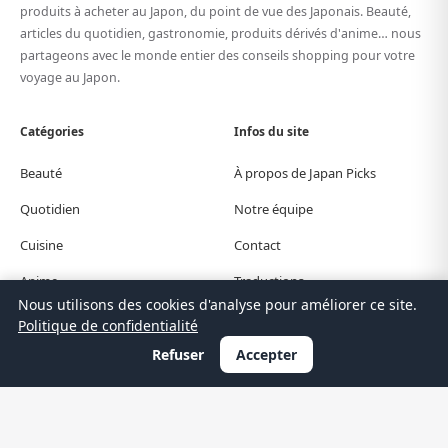
produits à acheter au Japon, du point de vue des Japonais. Beauté,
articles du quotidien, gastronomie, produits dérivés d'anime… nous
partageons avec le monde entier des conseils shopping pour votre
voyage au Japon.
Catégories
Infos du site
Beauté
À propos de Japan Picks
Quotidien
Notre équipe
Cuisine
Contact
Anime
Traductions
Nous utilisons des cookies d'analyse pour améliorer ce site.
Guide de voyage
Confidentialité
Politique de confidentialité
Refuser
Accepter
© Japan Picks. All Rights Reserved.
日本語
한국어
繁體中文
简体中文
English
Deutsch
Español
Français
Italiano
Português
Polski
Türkçe