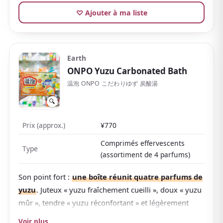
facile à utiliser même en saison moite. Outre le flacon
♡ Ajouter à ma liste
avec doseur et les recharges, il existe aussi des
sachets à usage unique
, pratiques à distribuer en
souvenir.
Avec une riche gamme de parfums et de formules,
Earth
ONPO Yuzu Carbonated Bath
vous pouvez en choisir un selon votre humeur.
温泡 ONPO こだわりゆず 炭酸湯
🔍
Prix (approx.)
¥770
Comprimés effervescents
Type
(assortiment de 4 parfums)
Son point fort :
une boîte réunit quatre parfums de
yuzu
. Juteux « yuzu fraîchement cueilli », doux « yuzu
mûr », tendre « yuzu réconfortant » et légèrement
amer « yuzu aigre-doux » — choisissez le parfum
Voir plus