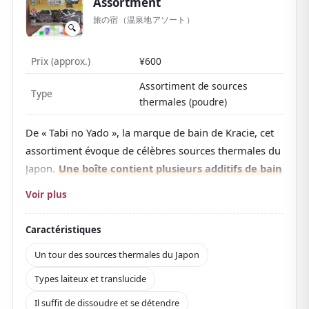
Assortment
旅の宿（温泉地アソート）
🔍
Prix (approx.)
¥600
Assortiment de sources
Type
thermales (poudre)
De « Tabi no Yado », la marque de bain de Kracie, cet
assortiment évoque de célèbres sources thermales du
Japon.
Une boîte contient plusieurs additifs de bain
emballés individuellement, inspirés de villes
Voir plus
thermales célèbres
, pour profiter d'une « tournée
des sources » selon l'humeur.
Caractéristiques
Il existe des
types à eau laiteuse et des types
Un tour des sources thermales du Japon
translucides
, et le plaisir est de savourer les
Types laiteux et translucide
différentes couleurs et parfums. Produit quasi-
médicamenteux aux ingrédients hydratants et
Il suffit de dissoudre et se détendre