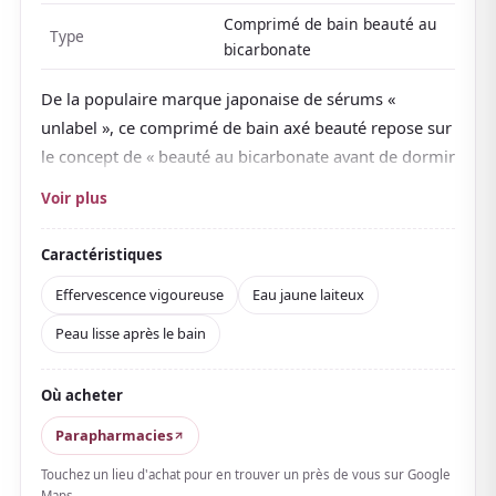
Comprimé de bain beauté au
Type
bicarbonate
De la populaire marque japonaise de sérums «
unlabel », ce comprimé de bain axé beauté repose sur
le concept de « beauté au bicarbonate avant de dormir
», proposant un bain récompense pour le vous qui
Voir plus
s'est tant démené. Plongez-le et
le gros comprimé
pétille vigoureusement en se dissolvant
, teintant
Caractéristiques
l'eau d'un
joli jaune laiteux
.
Effervescence vigoureuse
Eau jaune laiteux
Enveloppé d'un frais parfum d'herbes de méditation, il
Peau lisse après le bain
est parfait pour les soirs de détente. Avec des
ingrédients beauté comme un dérivé de vitamine C, il
lisse la peau après le bain — une signature de marque
Où acheter
de soin.
Parapharmacies
L'eau prend un toucher moelleux.
Chaque comprimé
Touchez un lieu d'achat pour en trouver un près de vous sur Google
est emballé individuellement, dans un élégant étui
Maps.