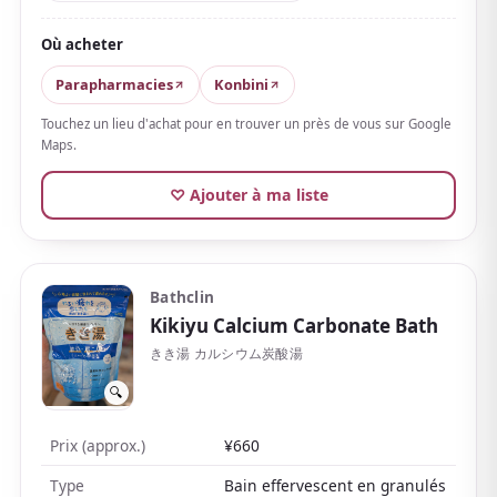
apprécié contre la fatigue, les épaules raides et la
sensibilité au froid, parfait pour décompresser en fin
Où acheter
de journée. Enveloppé d'un
parfum frais de yuzu
, il
Parapharmacies
Konbini
laisse une sensation de fraîcheur.
Touchez un lieu d'achat pour en trouver un près de vous sur Google
L'eau reste légère plutôt que collante et, légèrement
Maps.
acide, elle est assez douce pour toute la famille.
En
♡ Ajouter à ma liste
emballage individuel, léger et abordable même en
boîte de 20 comprimés
, il est idéal à acheter en
quantité comme souvenir au parfum typiquement
japonais.
Bathclin
Kikiyu Calcium Carbonate Bath
La large gamme de parfums — forêt, cyprès hinoki,
lavande et plus — est un atout de plus.
きき湯 カルシウム炭酸湯
🔍
Prix (approx.)
¥660
Type
Bain effervescent en granulés