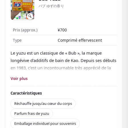
バブ ゆずの香り
🔍
Prix (approx.)
¥700
Type
Comprimé effervescent
Le yuzu est un classique de « Bub », la marque
longévive d'additifs de bain de Kao. Depuis ses débuts
en 1983, c'est un incontournable très apprécié de la
culture du bain au Japon.
Voir plus
Déposez un comprimé dans la baignoire et
il pétille à
mesure que le dioxyde de carbone se dissout dans
Caractéristiques
l'eau
. L'effervescence, associée à des ingrédients
Réchauffe jusqu'au cœur du corps
réchauffants comme le sulfate de magnésium, vous
Parfum frais de yuzu
réchauffe doucement jusqu'au cœur du corps.
Emballage individuel pour souvenirs
En tant que produit quasi-médicamenteux, il est