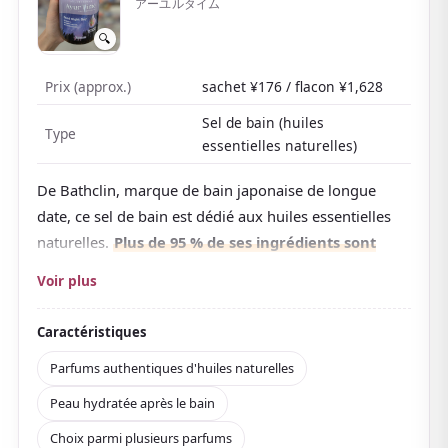
アーユルタイム
🔍
Prix (approx.)
sachet ¥176 / flacon ¥1,628
Sel de bain (huiles
Type
essentielles naturelles)
De Bathclin, marque de bain japonaise de longue
date, ce sel de bain est dédié aux huiles essentielles
naturelles.
Plus de 95 % de ses ingrédients sont
d'origine naturelle
, et un assemblage de parfumeur
Voir plus
offre un arôme authentique.
Les parfums incluent Citronnelle et Bergamote,
Caractéristiques
Camomille et Sauge sclarée, Encens et Santal, et Cèdre
Parfums authentiques d'huiles naturelles
et Géranium, et l'atout est que
vous pouvez en
Peau hydratée après le bain
choisir un selon votre humeur ou le moment
. Il
contient de l'« α-pinène », un composant aromatique
Choix parmi plusieurs parfums