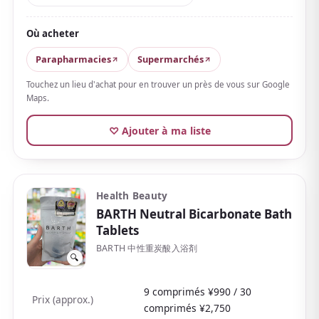
aromatiques d'origine thermale, apprécié contre la
fatigue, les épaules raides et la sensibilité au froid.
Où acheter
Il vous réchauffe de l'intérieur et vous garde au chaud
Parapharmacies
Supermarchés
ensuite.
Il suffit de dissoudre la poudre : très
Touchez un lieu d'achat pour en trouver un près de vous sur Google
simple d'utilisation
.
Maps.
Les sachets individuels sont légers et compacts, une
♡ Ajouter à ma liste
façon facile de rapporter la culture thermale du Japon,
parfaite en souvenir. Abordable et facile à adopter,
c'est un classique de toujours.
Health Beauty
BARTH Neutral Bicarbonate Bath
Tablets
BARTH 中性重炭酸入浴剤
🔍
9 comprimés ¥990 / 30
Prix (approx.)
comprimés ¥2,750