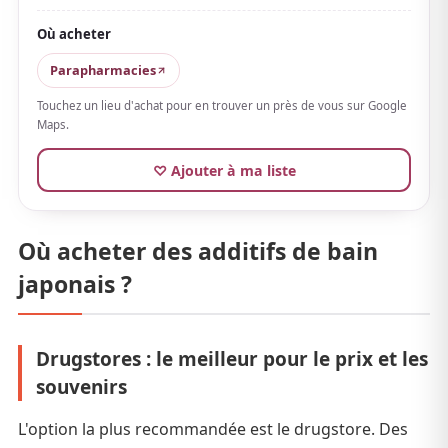
Le parfum calme de camomille et de jacinthe
est
Où acheter
conçu pour la détente nocturne et persiste doucement
jusqu'après le bain. Avec des ingrédients hydratants et
Parapharmacies
beauté comme la céramide de nuit et l'extrait de soie,
Touchez un lieu d'achat pour en trouver un près de vous sur Google
la peau est douce et lisse ensuite.
Maps.
Les gros comprimés sont emballés
♡ Ajouter à ma liste
individuellement
, disponibles en boîte de 6 ou à
l'unité. Élégant tant par l'aspect que par le parfum, il
est parfait pour un bain récompense ou à offrir
Où acheter des additifs de bain
comme petite attention.
japonais ?
Drugstores : le meilleur pour le prix et les
souvenirs
L'option la plus recommandée est le drugstore. Des