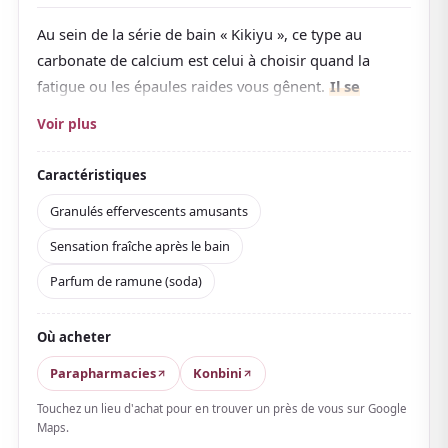
Au sein de la série de bain « Kikiyu », ce type au
carbonate de calcium est celui à choisir quand la
fatigue ou les épaules raides vous gênent.
Il se
présente en granulés qui pétillent et se dissolvent
Voir plus
dès qu'ils touchent l'eau
, ce qui fait partie du plaisir.
Le dioxyde de carbone et le carbonate de calcium
Caractéristiques
renforcent l'effet réchauffant et vous chauffent
Granulés effervescents amusants
doucement de l'intérieur. Produit quasi-
Sensation fraîche après le bain
médicamenteux apprécié contre la fatigue, les épaules
raides et la sensibilité au froid, idéal pour qui veut un
Parfum de ramune (soda)
bain long et tranquille.
Il contient aussi du zinc comme agent hydratant.
Le
Où acheter
parfum est un ramune (soda) frais et l'eau prend
Parapharmacies
Konbini
un bleu ciel limpide
.
Touchez un lieu d'achat pour en trouver un près de vous sur Google
La sensation après le bain est nette et rafraîchissante,
Maps.