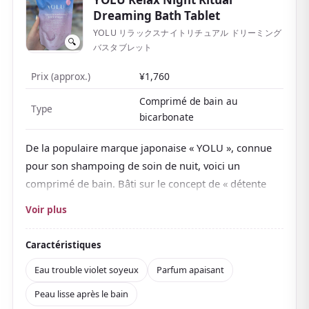
Une riche gamme, dont des versions au bicarbonate
Dreaming Bath Tablet
et au sel, le rend amusant à choisir selon le parfum ou
YOLU リラックスナイトリチュアル ドリーミング
les préférences.
🔍
バスタブレット
Prix (approx.)
¥1,760
Comprimé de bain au
Type
bicarbonate
De la populaire marque japonaise « YOLU », connue
pour son shampoing de soin de nuit, voici un
comprimé de bain. Bâti sur le concept de « détente
avant de dormir », il est parfait pour les heures où l'on
Voir plus
veut se relaxer le soir.
Plongez-le et il pétille en se dissolvant, teintant l'eau
Caractéristiques
d'un
bain trouble violet soyeux
. L'eau est si joliment
Eau trouble violet soyeux
Parfum apaisant
opaque qu'on ne voit pas sa main au travers — une
Peau lisse après le bain
vision qui remonte le moral.