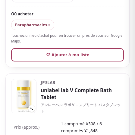
du pin et du hinoki, pour un parfum axé sur la détente
qui donne envie de respirer profondément.
Où acheter
Il utilise du sel marin naturel de Shark Bay, site
Parapharmacies
australien classé au patrimoine mondial, ainsi que des
Touchez un lieu d'achat pour en trouver un près de vous sur Google
hydratants d'origine végétale, pour rester
Maps.
agréablement hydraté après le bain.
Le parfum
raffiné persiste doucement jusqu'après le bain
,
♡ Ajouter à ma liste
parfait pour un bain récompense en fin de journée.
Avec des sachets à usage unique et un coffret assorti
pour tester quatre parfums, il est facile à choisir pour
JPSLAB
essayer ou offrir.
unlabel lab V Complete Bath
Tablet
アンレーベル ラボ V コンプリート バスタブレッ
🔍
ト
1 comprimé ¥308 / 6
Prix (approx.)
comprimés ¥1,848