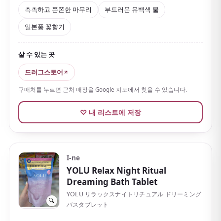
도 매력입니다.
촉촉하고 쫀쫀한 마무리
부드러운 유백색 물
물의 감촉은 매끄럽고
목욕 후에는 피부가 촉촉하고 쫀
일본풍 꽃향기
쫀
합니다. 건조와 푸석함이 신경 쓰이는 계절에 안성맞춤
입니다.
살 수 있는 곳
온천 미네랄을 함유한 의약외품이라 피로·어깨 결림·냉증
드러그스토어
등에도 좋은 제품입니다. 집에서도 온천 기분을 맛볼 수
있습니다.
구매처를 누르면 근처 매장을 Google 지도에서 찾을 수 있습니다.
한 포씩 집기 쉬운 가성비에 가볍고, 「쌀」이라는 일본
♡ 내 리스트에 저장
다운 테마도 있어 뿌리는 기념품으로 안성맞춤입니다. 베
이킹소다나 소금 등 시리즈가 풍부해 향이나 취향에 따라
고르는 재미도 있습니다.
I-ne
YOLU Relax Night Ritual
Dreaming Bath Tablet
YOLU リラックスナイトリチュアル ドリーミング
🔍
バスタブレット