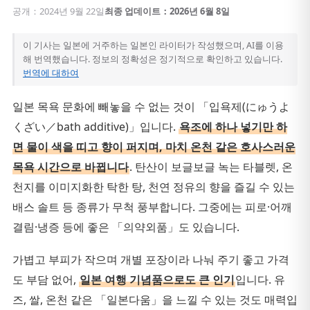
공개：2024년 9월 22일
최종 업데이트：2026년 6월 8일
이 기사는 일본에 거주하는 일본인 라이터가 작성했으며, AI를 이용
해 번역했습니다. 정보의 정확성은 정기적으로 확인하고 있습니다.
번역에 대하여
일본 목욕 문화에 빼놓을 수 없는 것이 「입욕제(にゅうよ
くざい／bath additive)」입니다.
욕조에 하나 넣기만 하
면 물이 색을 띠고 향이 퍼지며, 마치 온천 같은 호사스러운
목욕 시간으로 바뀝니다
. 탄산이 보글보글 녹는 타블렛, 온
천지를 이미지화한 탁한 탕, 천연 정유의 향을 즐길 수 있는
배스 솔트 등 종류가 무척 풍부합니다. 그중에는 피로·어깨
결림·냉증 등에 좋은 「의약외품」도 있습니다.
가볍고 부피가 작으며 개별 포장이라 나눠 주기 좋고 가격
도 부담 없어,
일본 여행 기념품으로도 큰 인기
입니다. 유
즈, 쌀, 온천 같은 「일본다움」을 느낄 수 있는 것도 매력입