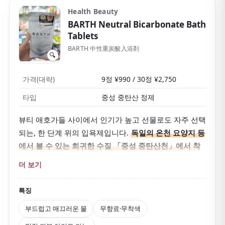
Health Beauty
BARTH Neutral Bicarbonate Bath
Tablets
BARTH 中性重炭酸入浴剤
🔍
가격(대략)
9정 ¥990 / 30정 ¥2,750
타입
중성 중탄산 정제
뷰티 애호가들 사이에서 인기가 높고 선물로도 자주 선택
되는, 한 단계 위의 입욕제입니다.
독일의 온천 요양지 등
에서 볼 수 있는 희귀한 수질 「중성 중탄산천」에서 착
안해 만든
의약외품으로, 중탄산 이온이 물에 오래 녹아
더 보기
있는 것이 특징입니다.
온욕 효과를 높여 몸을 속부터 데우고, 피로·어깨 결림·냉
특징
증 등에 좋습니다. 물은
부드럽고 매끄러운 감촉
이 되어
부드럽고 매끄러운 물
무향료·무착색
천천히 몸을 담그고 싶은 밤에 안성맞춤입니다.