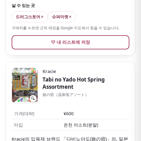
칡뿌리와 생강 유래 보습 성분도 들어 있습니다.
한 알씩
살 수 있는 곳
개별 포장이라 가볍고 부피가 작아
, 일본다운 유즈 향을
즐길 수 있어 어메니티나 가벼운 기념품으로도 추천합니
드러그스토어
슈퍼마켓
다.
구매처를 누르면 근처 매장을 Google 지도에서 찾을 수 있습니다.
드러그스토어에서 저렴하게 살 수 있는 것도 반갑습니다.
♡ 내 리스트에 저장
Kracie
Tabi no Yado Hot Spring
Assortment
旅の宿（温泉地アソート）
🔍
가격(대략)
¥600
타입
온천 어소트(분말)
Kracie의 입욕제 브랜드 「다비노야도(旅の宿)」의, 일본