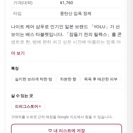
가격(대략)
¥1,760
타입
중탄산 입욕 정제
나이트 케어 샴푸로 인기인 일본 브랜드 「YOLU」가 선
보이는 배스 타블렛입니다. 「잠들기 전의 릴랙스」를 콘
셉트로 한, 밤에 편히 쉬고 싶은 시간에 어울리는 입욕 아
이템입니다.
더 보기
물에 넣으면 보글보글 녹으며 물이
실키한 보라색 탁한
탕
으로 변합니다. 손을 넣어도 비치지 않을 만큼 아름다
특징
운 물 색은 보고만 있어도 기분이 좋아집니다.
실키한 보라색 탁한 탕
차분한 향
목욕 후 매끈한 피부
캐모마일과 히아신스를 어우른 차분한 향
은 밤의 릴랙스
를 위해 설계된 것으로, 목욕 후까지 은은하게 이어집니
살 수 있는 곳
다. 나이트 세라마이드와 실크 추출물 등 보습·미용 성분
드러그스토어
을 배합해 목욕 후 피부가 촉촉하고 매끈합니다.
구매처를 누르면 근처 매장을 Google 지도에서 찾을 수 있습니다.
큼직한 타블렛이 한 알씩 개별 포장
되어 있고, 6알들이
외에 한 알부터 살 수 있습니다. 보기에도 향도 세련되어
♡ 내 리스트에 저장