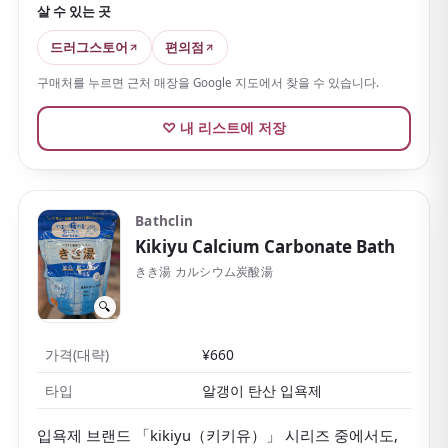
물의 감촉은 끈적이지 않고 가벼우며, 약산성이라 온 가
살 수 있는 곳
족이 안심하고 쓸 수 있습니다.
개별 포장으로 가볍고 20
드러그스토어
편의점
알들이도 부담 없는 가격
이라, 일본다운 향의 기념품으로
넉넉히 사기에도 좋습니다.
구매처를 누르면 근처 매장을 Google 지도에서 찾을 수 있습니다.
숲, 편백, 라벤더 등 향의 종류가 풍부한 것도 반가운 점입
♡ 내 리스트에 저장
니다.
Bathclin
Kikiyu Calcium Carbonate Bath
きき湯 カルシウム炭酸湯
🔍
가격(대략)
¥660
타입
알갱이 탄산 입욕제
입욕제 브랜드 「kikiyu（키키유）」 시리즈 중에서도,