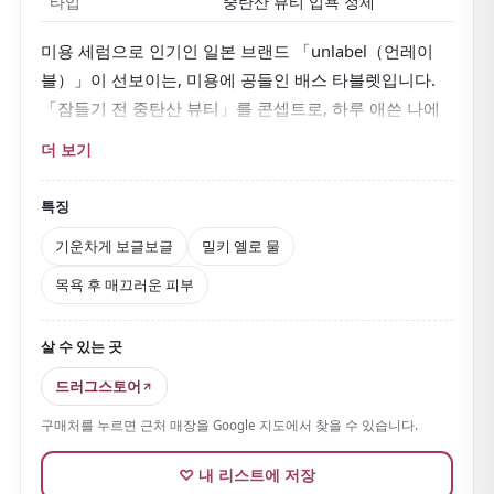
타입
중탄산 뷰티 입욕 정제
미용 세럼으로 인기인 일본 브랜드 「unlabel（언레이
블）」이 선보이는, 미용에 공들인 배스 타블렛입니다.
「잠들기 전 중탄산 뷰티」를 콘셉트로, 하루 애쓴 나에
게 주는 보상 같은 목욕 시간을 제안하는 새로운 입욕 아
더 보기
이템입니다.
물에 넣으면
큼직한 타블렛이 기운차게 보글보글 녹아
특징
나오며, 물은
사랑스러운 밀키 옐로
로 변합니다. 메디테
기운차게 보글보글
밀키 옐로 물
이션 허브의 산뜻한 향에 감싸여 느긋하게 보내고 싶은
목욕 후 매끄러운 피부
밤에 안성맞춤입니다.
비타민C 유도체를 비롯한 미용 성분을 배합해 목욕 후 피
살 수 있는 곳
부를 매끄럽게 가다듬어 주는 것도 스킨케어 브랜드다운
매력입니다. 물은 부드러운 감촉이 됩니다.
드러그스토어
한 알씩 개별 포장에 종이 패키지 디자인도 세련
되었습
구매처를 누르면 근처 매장을 Google 지도에서 찾을 수 있습니다.
니다. 6알들이 외에 한 알부터 살 수 있어, 가볍게 사 보거
♡ 내 리스트에 저장
나 세련된 미니 선물로 건네기에도 좋습니다.