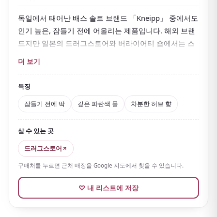
독일에서 태어난 배스 솔트 브랜드 「Kneipp」 중에서도
인기 높은, 잠들기 전에 어울리는 제품입니다. 해외 브랜
드지만 일본의 드러그스토어와 버라이어티 숍에서는 스
테디셀러로 사랑받으며, 리뷰 사이트의 입욕제 랭킹에서
더 보기
도 오랫동안 상위에 올라 있습니다.
「Gute Nacht」는 독일어로 「잘 자요」라는 뜻입니다.
특징
배합된
홉과 발레리안
은 유럽에서 예부터 「잠들기 전의
잠들기 전에 딱
깊은 파란색 물
차분한 허브 향
허브」로 친숙한 식물입니다.
천연 암염과 천연 허브 정유로 만들어,
물에 녹이면 깊은
살 수 있는 곳
파란색으로 물듭니다
. 스파이시함이 있는 차분한 허브 향
드러그스토어
에 감싸여 하루를 느긋하게 마무리하고 싶은 밤에 안성맞
춤입니다.
구매처를 누르면 근처 매장을 Google 지도에서 찾을 수 있습니다.
풍부한 향의 종류도 Kneipp의 매력으로, 50g 소포장부터
♡ 내 리스트에 저장
대용량 병까지 갖춰져 있습니다.
소포장 타입은 간편하고
가벼워
일본 드러그스토어에서 「뿌리는 기념품」을 찾