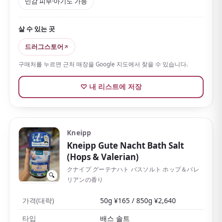
민감 피부·아기도 가능
무향료·무착색의 심플한 배합
이라 향이나 색을 꺼리는
분은 물론, 민감한 피부나 아기도 쓸 수 있는 것이 큰 매력
살 수 있는 곳
입니다. 미지근한 물에 알약을 녹여 15분 이상 느긋하게
담그는 것이 추천 사용법입니다.
드러그스토어
여분의 피지 오염도 산뜻하게 씻어 줍니다. 다소 고가지
구매처를 누르면 근처 매장을 Google 지도에서 찾을 수 있습니다.
만 인지도가 높고 누구에게나 선물하기 좋아 특별한 기념
♡ 내 리스트에 저장
품이나 선물로도 적합합니다.
Kneipp
Kneipp Gute Nacht Bath Salt
(Hops & Valerian)
クナイプ グーテナハト バスソルト ホップ＆バレ
🔍
リアンの香り
가격(대략)
50g ¥165 / 850g ¥2,640
타입
배스 솔트