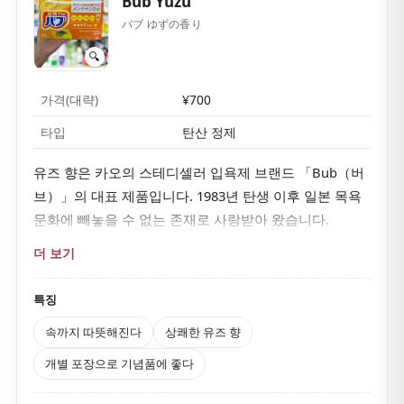
Bub Yuzu
バブ ゆずの香り
🔍
가격(대략)
¥700
타입
탄산 정제
유즈 향은 카오의 스테디셀러 입욕제 브랜드 「Bub（버
브）」의 대표 제품입니다. 1983년 탄생 이후 일본 목욕
문화에 빼놓을 수 없는 존재로 사랑받아 왔습니다.
욕조에 한 알 넣으면
이산화탄소가 알약이 녹으며 보글보
더 보기
글 피어오릅니다
. 탄산 작용과 황산마그네슘 등 온열 성
분으로 몸을 속까지 서서히 데워 줍니다.
특징
피로, 어깨 결림, 냉증 등에 좋은 의약외품으로, 하루를 마
속까지 따뜻해진다
상쾌한 유즈 향
무리하는 휴식 시간에 안성맞춤입니다.
상쾌한 유즈 향
개별 포장으로 기념품에 좋다
에 감싸여 기분도 산뜻해집니다.