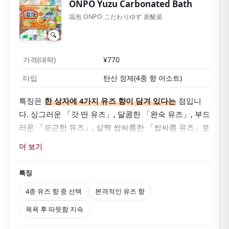
ONPO Yuzu Carbonated Bath
温泡 ONPO こだわりゆず 炭酸湯
🔍
가격(대략)
¥770
타입
탄산 정제(4종 향 어소트)
특징은
한 상자에 4가지 유즈 향이 담겨 있다는
점입니
다. 싱그러운 「갓 딴 유즈」, 달콤한 「완숙 유즈」, 부드
러운 「포근한 유즈」, 살짝 쌉싸름한 「쌉싸름 유즈」로
그날 기분에 따라 향을 고를 수 있습니다.
더 보기
향료에는
도쿠시마현산 「기토 유즈」에서 추출한 오일
을 사용해 본격적인 유즈 향을 즐길 수 있습니다. 이산화
특징
탄소와 온천 성분이 온욕 효과를 높여 몸을 속부터 데우
4종 유즈 향 중 선택
본격적인 유즈 향
고, 피로·어깨 결림·냉증 등에 좋은 의약외품으로 목욕 후
목욕 후 따뜻함 지속
에도 따뜻함이 이어집니다.