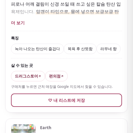
피로나 어깨 결림이 신경 쓰일 때 쓰고 싶은 칼슘 탄산 입
욕제입니다.
알갱이 타입으로, 물에 넣으면 보글보글 탄
산이 녹아 나오는
점이 즐겁습니다.
더 보기
이산화탄소와 탄산칼슘의 작용이 온욕 효과를 높여 몸을
속부터 서서히 데웁니다. 피로, 어깨 결림, 냉증 등에 좋은
특징
의약외품으로, 천천히 몸을 담그고 싶은 분께 안성맞춤입
녹아 나오는 탄산이 즐겁다
목욕 후 산뜻함
라무네 향
니다.
보습 성분인 아연도 들어 있습니다.
향은 상쾌한 라무네
살 수 있는 곳
(탄산음료)이고, 물은 맑은 하늘색
이 됩니다.
드러그스토어
편의점
목욕 후 느낌이 산뜻해 땀나는 계절에도 쓰기 좋습니다.
구매처를 누르면 근처 매장을 Google 지도에서 찾을 수 있습니다.
계량스푼이 달린 병과 리필 외에
1회분 분포 타입
도 있어
기념품으로 나눠 주기에도 좋습니다.
♡ 내 리스트에 저장
향과 성분이 다른 시리즈가 풍부해 그날 기분에 따라 고
를 수 있습니다.
Earth