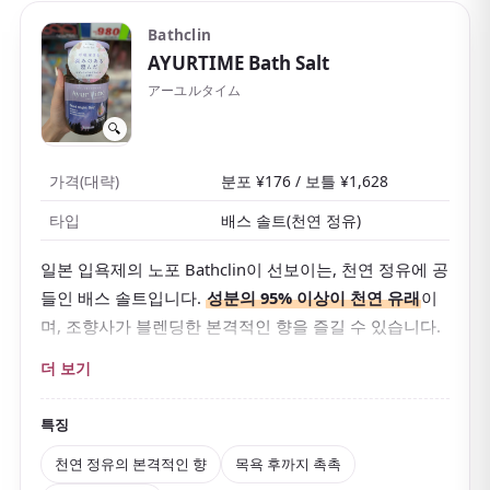
는 분께도 고르기 쉬운 제품입니다.
Bathclin
AYURTIME Bath Salt
アーユルタイム
🔍
가격(대략)
분포 ¥176 / 보틀 ¥1,628
타입
배스 솔트(천연 정유)
일본 입욕제의 노포 Bathclin이 선보이는, 천연 정유에 공
들인 배스 솔트입니다.
성분의 95% 이상이 천연 유래
이
며, 조향사가 블렌딩한 본격적인 향을 즐길 수 있습니다.
향은 레몬그라스＆베르가못, 캐모마일＆클라리세이지,
더 보기
프랑킨센스＆샌달우드, 시더우드＆제라늄 등 여러 종류
가 있어
그날 기분이나 상황에 맞춰 고를 수 있는
것이 매
특징
력입니다. 소나무·편백 등에 함유된 향 성분 「α-피넨」
천연 정유의 본격적인 향
목욕 후까지 촉촉
을 배합해, 깊게 숨 쉬고 싶어지는, 릴랙스에 공들인 향으