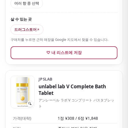
여러 향 중 선택
로 마무리했습니다.
오스트레일리아의 세계유산 샤크베이산 천연 해염을 사
살 수 있는 곳
용하고 식물 유래 보습 성분도 배합해, 목욕 후까지 촉촉
하고 편안하게 지낼 수 있습니다.
고급스러운 향이 목욕
드러그스토어
후까지 은은하게 이어져
하루의 마무리, 나를 위한 보상
구매처를 누르면 근처 매장을 Google 지도에서 찾을 수 있습니다.
같은 목욕 시간에 안성맞춤입니다.
♡ 내 리스트에 저장
1회분 분포와 4가지 향을 시험할 수 있는 어소트 세트도
있어 체험용으로도 선물용으로도 고르기 좋습니다.
JPSLAB
unlabel lab V Complete Bath
Tablet
アンレーベル ラボ V コンプリート バスタブレッ
🔍
ト
가격(대략)
1정 ¥308 / 6정 ¥1,848