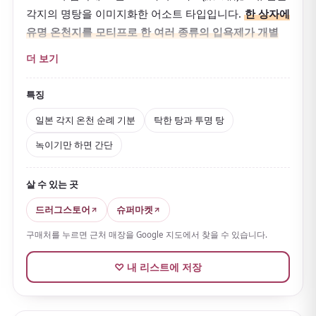
각지의 명탕을 이미지화한 어소트 타입입니다.
한 상자에
유명 온천지를 모티프로 한 여러 종류의 입욕제가 개별
포장
되어 있어, 그날 기분에 따라 「온천 순례」를 즐길
더 보기
수 있습니다.
유백색의 탁한 탕 타입과 맑은 투명 탕 타입
이 있어 물 색
특징
과 향의 차이를 맛볼 수 있는 것이 매력입니다. 온천 유래
일본 각지 온천 순례 기분
탁한 탕과 투명 탕
보습·향 성분을 배합한 의약외품으로, 피로·어깨 결림·냉
녹이기만 하면 간단
증 등에 좋습니다.
몸을 속부터 데우고 목욕 후에도 따끈합니다.
가루를 녹
살 수 있는 곳
이기만 하면 되어 사용법도 간단
합니다.
드러그스토어
슈퍼마켓
개별 포장은 가볍고 부피가 작아 일본의 온천 문화를 손
쉽게 가져갈 수 있어 기념품으로도 안성맞춤입니다. 부담
구매처를 누르면 근처 매장을 Google 지도에서 찾을 수 있습니다.
없는 가격으로 계속 쓰기 좋은, 오래 사랑받아 온 스테디
♡ 내 리스트에 저장
셀러입니다.