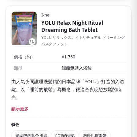
I-ne
YOLU Relax Night Ritual
Dreaming Bath Tablet
YOLU リラックスナイトリチュアル ドリーミング
🔍
バスタブレット
價格（約）
¥1,760
類型
碳酸氫鹽入浴錠
由人氣夜間護理洗髮精的日本品牌「YOLU」打造的入浴
錠。以「睡前的放鬆」為概念，很適合夜晚想放鬆的時
光。
放入熱水中咕嘟溶解，熱水會變成
絲綢般的紫色濁湯
。
顯示更多
湯色美得連手伸進去都看不透，光是看著心情就會變
好。
特色
洋甘菊與風信子調和的沉穩香氣
是為夜間放鬆而設計
絲綢般的紫色濁湯
沉穩的香氣
泡後肌膚滑嫩