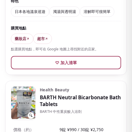
與香氣的不同，正是其魅力。添加溫泉來源的保濕與芳
特色
香成分的醫藥部外品，對疲勞、肩膀僵硬、怕冷等有幫
日本各地溫泉巡遊
濁湯與透明湯
溶解即可很簡單
助。
身體由內暖起來，泡後也暖洋洋。
只需溶解粉末，用法
購買地點
也簡單
。
藥妝店
超市
獨立小包裝輕巧不占空間，能輕鬆把日本溫泉文化帶回
點選購買地點，即可在 Google 地圖上尋找附近的店家。
家，也很適合作伴手禮。價格實惠、易於持續使用，是
歷久不衰的經典。
♡ 加入清單
Health Beauty
BARTH Neutral Bicarbonate Bath
Tablets
BARTH 中性重炭酸入浴剤
🔍
價格（約）
9錠 ¥990 / 30錠 ¥2,750