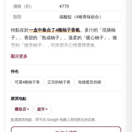
價格（約）
¥770
類型
碳酸錠（4種香味組合）
特點在於
一盒中集合了4種柚子香氣
。多汁的「現摘柚
子」、香甜的「熟成柚子」、溫柔的「暖心柚子」、微
苦的「微苦柚子」，可依當天心情選擇香氣。
香料採用
由德島縣產「木頭柚子」萃取的精油
，可享受
顯示更多
正宗的柚子香。碳酸氣與溫泉成分提升溫浴效果，讓身
體由內而外暖起來，作為對疲勞、肩膀僵硬、怕冷等有
特色
幫助的醫藥部外品，泡後暖意也會持續。
可選4種柚子香
正宗的柚子香
泡後暖意持續
還添加了葛根與生薑來源的保濕成分。
每片獨立包裝、
輕巧不占空間
，能享受日式柚子香，很適合作為客房備
購買地點
品或小伴手禮。
藥妝店
超市
在藥妝店就能實惠買到，也令人欣喜。
點選購買地點，即可在 Google 地圖上尋找附近的店家。