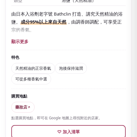
類型
浴鹽（天然精油）
由日本入浴劑老字號 Bathclin 打造、講究天然精油的浴
鹽。
成分95%以上來自天然
，由調香師調配，可享受正
宗的香氣。
香氣有檸檬草＆佛手柑、洋甘菊＆快樂鼠尾草、乳香＆
顯示更多
檀香、雪松＆天竺葵等數種，
可依當天心情或場景選
擇
，正是其魅力。添加松樹、檜木等中所含的香氣成分
特色
「α-蒎烯」，調成令人想深呼吸、講究放鬆的香氣。
天然精油的正宗香氣
泡後保持滋潤
採用澳洲世界遺產鯊魚灣產的天然海鹽，並添加植物來
可從多種香氣中選
源的保濕成分，泡後也能保持滋潤舒適。
高雅的香氣會
持續到泡浴之後
，很適合一天結束時犒賞自己的沐浴時
購買地點
光。
藥妝店
還有一次量的分包以及可試4種香氣的組合套裝，無論試
用還是送禮都好選。
點選購買地點，即可在 Google 地圖上尋找附近的店家。
♡ 加入清單