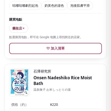
合想悠然度過的夜晚。
咕嘟咕嘟劇烈起泡
奶黃色的湯色
泡後肌膚平滑
添加維生素C衍生物等美容成分，泡後能讓肌膚變得平
滑，正是護膚品牌的獨到之處。熱水會變得柔和。
購買地點
每片獨立包裝，紙盒設計也很時尚
。除6片裝外還可單片
藥妝店
購買，無論試買還是作為時尚的小禮物都很合適。
點選購買地點，即可在 Google 地圖上尋找附近的店家。
♡ 加入清單
石澤研究所
Onsen Nadeshiko Rice Moist
Bath
温泉撫子 お米しっとりの湯
🔍
價格（約）
¥220