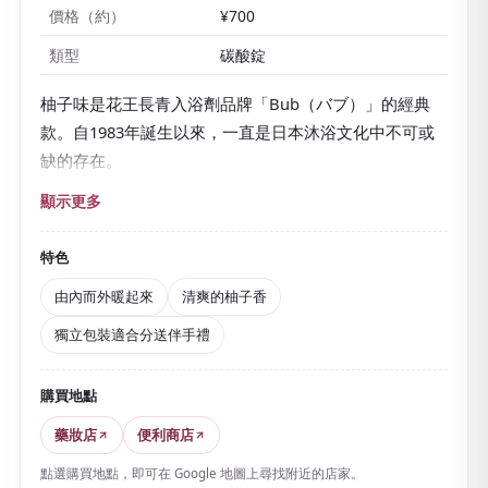
價格（約）
¥700
類型
碳酸錠
柚子味是花王長青入浴劑品牌「Bub（バブ）」的經典
款。自1983年誕生以來，一直是日本沐浴文化中不可或
缺的存在。
在熱水中放入一片，
碳酸氣泡會隨錠片溶解而咕嘟冒
顯示更多
出
。碳酸的作用搭配硫酸鎂等溫熱成分，讓身體由內而
外慢慢暖起來。
特色
作為對疲勞、肩膀僵硬、怕冷等有幫助的醫藥部外品，
由內而外暖起來
清爽的柚子香
非常適合一天結束時的放鬆時光。被
清爽的柚子香氣
包
獨立包裝適合分送伴手禮
圍，心情也隨之舒暢。
泡感清爽不黏膩，呈弱酸性，全家人都能安心使用。
獨
購買地點
立小包裝、輕巧，20片裝也很實惠
，很適合作為帶有日
藥妝店
便利商店
式香氣的伴手禮大量選購。
點選購買地點，即可在 Google 地圖上尋找附近的店家。
森林、檜木、薰衣草等香型豐富，也是一大亮點。