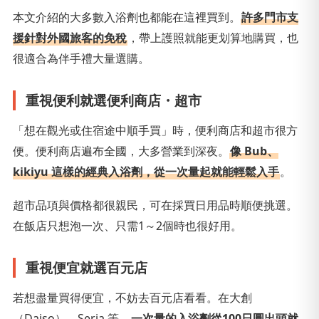
本文介紹的大多數入浴劑也都能在這裡買到。
許多門市支
援針對外國旅客的免稅
，帶上護照就能更划算地購買，也
很適合為伴手禮大量選購。
重視便利就選便利商店・超市
「想在觀光或住宿途中順手買」時，便利商店和超市很方
便。便利商店遍布全國，大多營業到深夜。
像 Bub、
kikiyu 這樣的經典入浴劑，從一次量起就能輕鬆入手
。
超市品項與價格都很親民，可在採買日用品時順便挑選。
在飯店只想泡一次、只需1～2個時也很好用。
重視便宜就選百元店
若想盡量買得便宜，不妨去百元店看看。在大創
（Daiso）、Seria 等，
一次量的入浴劑從100日圓出頭就