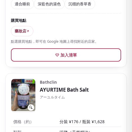
知的植物。
適合睡前
深藍色的湯色
沉穩的香草香
由天然岩鹽與天然香草精油製成，
溶於熱水後會變成深
藍色的湯色
。被帶些辛香、沉穩的香草氣息包圍，很適
購買地點
合想要悠然度過的夜晚。
藥妝店
香氣種類豐富也是 Kneipp 的魅力，從50g小袋到大容量
點選購買地點，即可在 Google 地圖上尋找附近的店家。
瓶裝一應俱全。
小袋型輕巧便攜
，對於在日本藥妝店尋
找「分送伴手禮」的人來說也很好選。
♡ 加入清單
Bathclin
AYURTIME Bath Salt
アーユルタイム
🔍
價格（約）
分裝 ¥176 / 瓶裝 ¥1,628