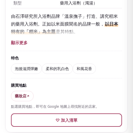
類型
藥用入浴劑（濁湯）
由石澤研究所入浴劑品牌「溫泉撫子」打造、講究稻米
的藥用入浴劑。正如以米面膜聞名的品牌一般，
以日本
特有的「稻米」為主題
是其特點。
除溫泉礦物質外，還添加米糠來源的保濕成分，
熱水會
顯示更多
染上柔和的乳白色
。帶有和風沉穩的花香也是魅力之
一。
特色
泡感滑順，
泡後肌膚滋潤彈嫩
。很適合乾燥粗糙令人在
泡後滋潤彈嫩
柔和的乳白色
和風花香
意的季節。
購買地點
含溫泉礦物質的醫藥部外品，對疲勞、肩膀僵硬、怕冷
等也有幫助。在家也能享受溫泉氣氛。
藥妝店
一次一包、易於取用、價格親民又輕巧，加上「稻米」
點選購買地點，即可在 Google 地圖上尋找附近的店家。
這一日式主題，作為分送的伴手禮再合適不過。小蘇
打、鹽等系列豐富，可依香氣或喜好選擇，也很有樂
♡ 加入清單
趣。