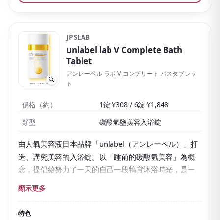
JPSLAB
unlabel lab V Complete Bath
Tablet
アンレーベル ラボ V コンプリート バスタブレッ
🔍
ト
價格（約）
1錠 ¥308 / 6錠 ¥1,848
類型
碳酸氫鹽美容入浴錠
由人氣美容液日本品牌「unlabel（アンレーベル）」打
造、講究美容的入浴錠。以「睡前的碳酸氫美容」為概
念，提倡給努力了一天的自己一段犒賞沐浴時光，是一
種全新的入浴單品。
顯示更多
放入熱水中，
大顆錠片會咕嘟咕嘟地劇烈溶解
，熱水會
變成
可愛的奶黃色
。被冥想香草的清爽香氣包圍，很適
特色