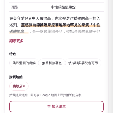
類型
中性碳酸氫鹽錠
在美容愛好者中人氣很高，也常被選作禮物的高一檔入
浴劑。
靈感源自德國溫泉療養地等地罕見的泉質「中性
碳酸氫泉」
，是一款醫藥部外品，特點是碳酸氫離子能
長時間溶於熱水中。
顯示更多
提升溫浴效果、讓身體由內暖起來，對疲勞、肩膀僵
硬、怕冷等有幫助。熱水會變得
柔和而滑順
，很適合想
特色
慢慢泡澡的夜晚。
柔和滑順的膚觸
無香料無著色
敏感肌與嬰兒也可用
無香料、無著色的簡單配方
，不喜歡香氣或顏色的人自
不用說，敏感肌與嬰兒也能使用，這是一大魅力。建議
購買地點
在溫水中溶解錠片、悠然浸泡15分鐘以上。
藥妝店
還能清爽地洗去多餘皮脂。價格略高，但知名度高、適
點選購買地點，即可在 Google 地圖上尋找附近的店家。
合送給任何人，也很適合作為有特別感的伴手禮或禮
物。
♡ 加入清單