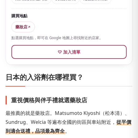
的，會持續到泡浴之後。添加夜間神經醯胺、絲蛋白萃
取物等保濕與美容成分，泡後肌膚滑嫩。
購買地點
大顆錠片逐片獨立包裝
，除6片裝外還可單片購買。外觀
藥妝店
與香氣都很時尚，無論作為犒賞的沐浴時光，還是作為
點選購買地點，即可在 Google 地圖上尋找附近的店家。
小禮物贈送，都很合適。
♡ 加入清單
日本的入浴劑在哪裡買？
重視價格與伴手禮就選藥妝店
最推薦的就是藥妝店。Matsumoto Kiyoshi（松本清）、
Sundrug、Welcia 等遍布全國的街區與車站附近，
從平價
到適合送禮，品項最為齊全
。