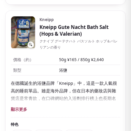
Kneipp
Kneipp Gute Nacht Bath Salt
(Hops & Valerian)
クナイプ グーテナハト バスソルト ホップ＆バレ
🔍
リアンの香り
價格（約）
50g ¥165 / 850g ¥2,640
類型
浴鹽
在德國誕生的浴鹽品牌「Kneipp」中，這是一款人氣很
高的睡前單品。雖是海外品牌，但在日本的藥妝店與雜
貨店是常青款，在口碑網站的入浴劑排行榜上也長期名
列前茅。
顯示更多
「Gute Nacht」在德語中是「晚安」的意思。所含的
啤
酒花與纈草
是歐洲自古以來作為「睡前香草」而為人熟
特色