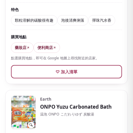
暖起來。作為對疲勞、肩膀僵硬、怕冷等有幫助的醫藥
部外品，適合想要慢慢泡澡的人。
特色
還添加了保濕成分鋅。
香氣是清爽的彈珠汽水
顆粒溶解的碳酸很有趣
泡後清爽俐落
彈珠汽水香
（ramune），熱水呈清澈的天空藍
。
購買地點
泡後清爽俐落，悶熱的季節也好用。除了附量匙的瓶裝
與補充包，還有
一次量的分包裝
，很適合作為伴手禮分
藥妝店
便利商店
送。
點選購買地點，即可在 Google 地圖上尋找附近的店家。
香氣與成分各異的系列豐富，可依當天心情選擇。
♡ 加入清單
Earth
ONPO Yuzu Carbonated Bath
温泡 ONPO こだわりゆず 炭酸湯
🔍