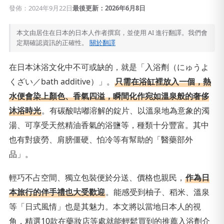
發佈：2024年9月22日
最後更新：2026年6月8日
本文由居住在日本的日本人作者撰寫，並使用 AI 進行翻譯。我們會
定期確認資訊的正確性。
關於翻譯
在日本沐浴文化中不可或缺的，就是「入浴劑（にゅうよ
くざい／bath additive）」。
只需在浴缸裡放入一個，熱
水便會染上顏色、香氣四溢，瞬間化作宛如溫泉般的奢侈
沐浴時光
。有碳酸咕嘟溶解的錠片、以溫泉地為意象的濁
湯、可享受天然精油香氣的浴鹽等，種類十分豐富。其中
也有對疲勞、肩膀僵硬、怕冷等有幫助的「醫藥部外
品」。
輕巧不占空間、獨立包裝便於分送、價格也親民，
作為日
本旅行的伴手禮也大受歡迎
。能感受到柚子、稻米、溫泉
等「日式風情」也是其魅力。本文將以當地日本人的視
角，精選10款在藥妝店等處就能輕鬆買到的推薦入浴劑介