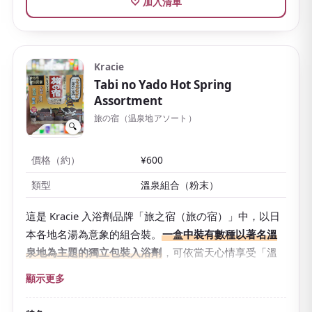
♡ 加入清單
Kracie
Tabi no Yado Hot Spring
Assortment
旅の宿（温泉地アソート）
🔍
價格（約）
¥600
類型
溫泉組合（粉末）
這是 Kracie 入浴劑品牌「旅之宿（旅の宿）」中，以日
本各地名湯為意象的組合裝。
一盒中裝有數種以著名溫
泉地為主題的獨立包裝入浴劑
，可依當天心情享受「溫
泉巡遊」。
顯示更多
有
乳白色的濁湯型與清澈的透明湯型
，可品味熱水顏色