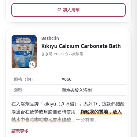
♡ 加入清單
Bathclin
Kikiyu Calcium Carbonate Bath
きき湯 カルシウム炭酸湯
🔍
價格（約）
¥660
類型
顆粒碳酸入浴劑
在入浴劑品牌「kikiyu（きき湯）」系列中，這款鈣碳酸
湯適合在疲勞或肩膀僵硬時使用。
顆粒狀的質地，放入
熱水中會咕嘟咕嘟地冒出碳酸
，十分有趣。
碳酸氣與碳酸鈣的作用提升溫浴效果，讓身體由內而外
顯示更多