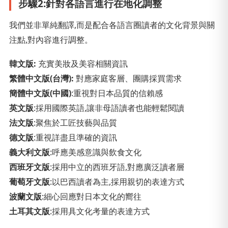
步驟2:針對各語言進行在地化調整
我們並非單純翻譯,而是配合各語言圈讀者的文化背景與關
注點,對內容進行調整。
韓文版:
充實美妝及美容相關資訊
繁體中文版(台灣):
對應家庭客層、團購採買需求
簡體中文版(中國)
:重視對日本品質的信賴感
英文版
:採用國際英語,讓非母語讀者也能輕鬆閱讀
法文版
:聚焦於工匠技藝與品質
德文版
:重視詳盡且準確的資訊
義大利文版
:呼應美感意識與飲食文化
西班牙文版
:採用中立的西班牙語,對應廣泛讀者層
葡萄牙文版
:以巴西讀者為主,採用親切的表達方式
波蘭文版
:細心回應對日本文化的嚮往
土耳其文版
:採用具文化考量的表達方式