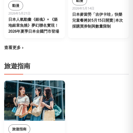
動漫
動漫
2026年5月14日
2026年5月21日
日本麥當勞「吉伊卡哇」快樂
日本人氣動畫《銀魂》× 《築
兒童餐將於5月15日開賣|本次
地銀章魚燒》夢幻聯名實現！
採購買券制與數量限制
2026年夏季日本全國門市登場
查看更多 ›
旅遊指南
旅遊指南