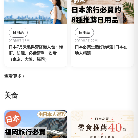
日用品
日用品
2024年9月22日
2026年7月8日
日本必買生活好物8選|日本在
日本7月天氣與穿搭懶人包：梅
地人精選
雨、防曬、必備清單一次看
（東京、大阪、福岡）
查看更多 ›
美食