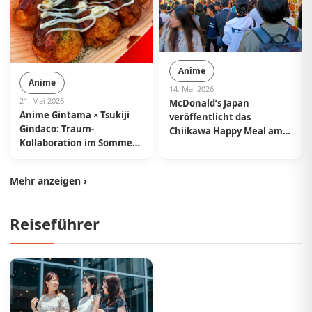
Anime
Anime
14. Mai 2026
21. Mai 2026
McDonald’s Japan
Anime Gintama × Tsukiji
veröffentlicht das
Gindaco: Traum-
Chiikawa Happy Meal am
Kollaboration im Sommer
15. Mai | Kauf-Tickets und
2026 in ganz Japan
Mengenbegrenzung
angekündigt
Mehr anzeigen ›
Reiseführer