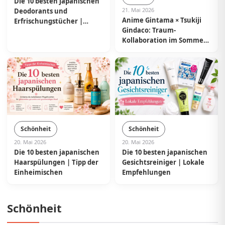
Die 10 besten japanischen
21. Mai 2026
Deodorants und
Anime Gintama × Tsukiji
Erfrischungstücher |
Gindaco: Traum-
Empfehlungen von
Kollaboration im Sommer
Einheimischen
2026 in ganz Japan
Schönheit
Schönheit
20. Mai 2026
20. Mai 2026
Die 10 besten japanischen
Die 10 besten japanischen
Haarspülungen | Tipp der
Gesichtsreiniger | Lokale
Einheimischen
Empfehlungen
Schönheit