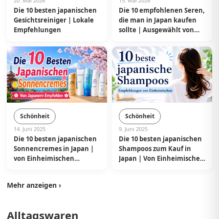
20. Mai 2026
15. Mai 2026
Die 10 besten japanischen
Die 10 empfohlenen Seren,
Gesichtsreiniger | Lokale
die man in Japan kaufen
Empfehlungen
sollte | Ausgewählt von
Einheimischen aus Japan
Schönheit
Schönheit
14. Juni 2025
9. Juni 2025
Die 10 besten japanischen
Die 10 besten japanischen
Sonnencremes in Japan |
Shampoos zum Kauf in
von Einheimischen
Japan | Von Einheimischen
empfohlen
ausgewählt
Mehr anzeigen ›
Alltagswaren