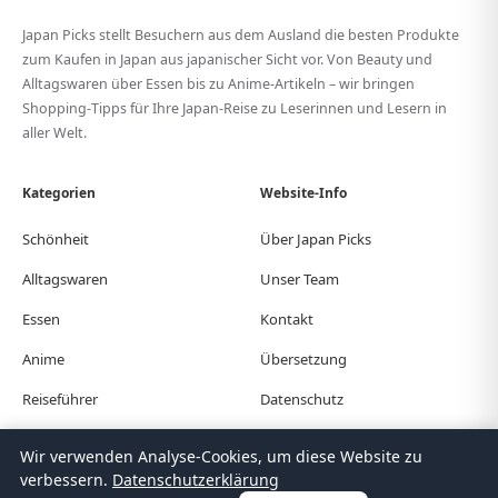
Japan Picks stellt Besuchern aus dem Ausland die besten Produkte
zum Kaufen in Japan aus japanischer Sicht vor. Von Beauty und
Alltagswaren über Essen bis zu Anime-Artikeln – wir bringen
Shopping-Tipps für Ihre Japan-Reise zu Leserinnen und Lesern in
aller Welt.
Kategorien
Website-Info
Schönheit
Über Japan Picks
Alltagswaren
Unser Team
Essen
Kontakt
Anime
Übersetzung
Reiseführer
Datenschutz
Wir verwenden Analyse-Cookies, um diese Website zu
© Japan Picks. All Rights Reserved.
verbessern.
Datenschutzerklärung
日本語
한국어
繁體中文
简体中文
English
Deutsch
Español
Français
Italiano