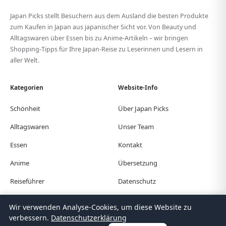
Japan Picks stellt Besuchern aus dem Ausland die besten Produkte
zum Kaufen in Japan aus japanischer Sicht vor. Von Beauty und
Alltagswaren über Essen bis zu Anime-Artikeln – wir bringen
Shopping-Tipps für Ihre Japan-Reise zu Leserinnen und Lesern in
aller Welt.
Kategorien
Website-Info
Schönheit
Über Japan Picks
Alltagswaren
Unser Team
Essen
Kontakt
Anime
Übersetzung
Reiseführer
Datenschutz
Wir verwenden Analyse-Cookies, um diese Website zu
© Japan Picks. All Rights Reserved.
verbessern.
Datenschutzerklärung
日本語
한국어
繁體中文
简体中文
English
Deutsch
Español
Français
Italiano