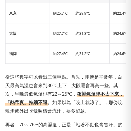
東京
約25.7℃
約29.9℃
約22.4℃
大阪
約27.7℃
約31.8℃
約24.6℃
福岡
約27.4℃
約31.2℃
約24.6℃
從這些數字可以看出三個重點。首先，即使是平常年，白
天最高氣溫也會來到30℃上下，大阪還會再高一些。其
次，早晚最低氣溫也有22～25℃，
夜裡氣溫降不太下來，
「熱帶夜」持續不退
。如果以為「晚上就涼了」，那傍晚
散步或外出吃飯照樣會流汗，要多留意。
再者，70～76%的高濕度，正是「站著不動也會冒汗」的