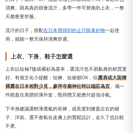
清爽。因為真的很會流汗，多帶一件可替換的上衣，一整
天都會更舒服。
流汗的日子，搭配
在日本買得到的止汗除臭好物
一起使
用，就能一整天保持清爽舒適。
上衣、下身、鞋子怎麼選
上衣以短袖T恤或襯衫為基本，選流汗也不易黏身的材質更
好。有個文化小提醒：短褲、短裙都OK，但
露肩或大面積
裸露在日本相對少見，參拜寺廟神社時以端莊為宜
。備一
件能蓋住肩膀的薄外套，既得體又能應付超強冷氣。
下半身建議選輕薄透氣的長褲，或長度到膝蓋左右的裙
子、洋裝。選不會黏在皮膚上的寬鬆設計，走久了也比較
不累。