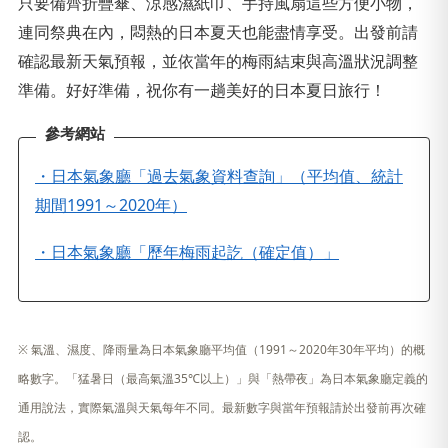
只要備齊折疊傘、涼感濕紙巾、手持風扇這些方便小物，
連同祭典在內，悶熱的日本夏天也能盡情享受。出發前請
確認最新天氣預報，並依當年的梅雨結束與高溫狀況調整
準備。好好準備，祝你有一趟美好的日本夏日旅行！
參考網站
・日本氣象廳「過去氣象資料查詢」（平均值、統計
期間1991～2020年）
・日本氣象廳「歷年梅雨起訖（確定值）」
※ 氣溫、濕度、降雨量為日本氣象廳平均值（1991～2020年30年平均）的概
略數字。「猛暑日（最高氣溫35℃以上）」與「熱帶夜」為日本氣象廳定義的
通用說法，實際氣溫與天氣每年不同。最新數字與當年預報請於出發前再次確
認。