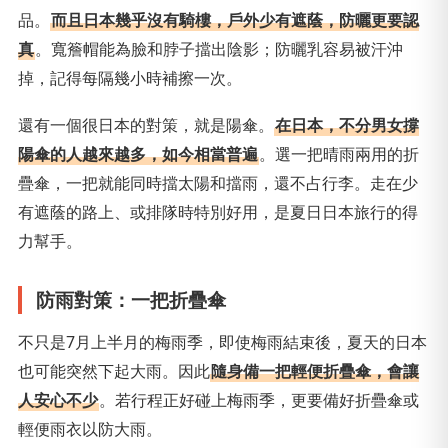
品。
而且日本幾乎沒有騎樓，戶外少有遮蔭，防曬更要認
真
。寬簷帽能為臉和脖子擋出陰影；防曬乳容易被汗沖
掉，記得每隔幾小時補擦一次。
還有一個很日本的對策，就是陽傘。
在日本，不分男女撐
陽傘的人越來越多，如今相當普遍
。選一把晴雨兩用的折
疊傘，一把就能同時擋太陽和擋雨，還不占行李。走在少
有遮蔭的路上、或排隊時特別好用，是夏日日本旅行的得
力幫手。
防雨對策：一把折疊傘
不只是7月上半月的梅雨季，即使梅雨結束後，夏天的日本
也可能突然下起大雨。因此
隨身備一把輕便折疊傘，會讓
人安心不少
。若行程正好碰上梅雨季，更要備好折疊傘或
輕便雨衣以防大雨。