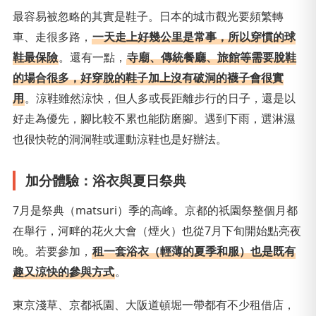
最容易被忽略的其實是鞋子。日本的城市觀光要頻繁轉
車、走很多路，
一天走上好幾公里是常事，所以穿慣的球
鞋最保險
。還有一點，
寺廟、傳統餐廳、旅館等需要脫鞋
的場合很多，好穿脫的鞋子加上沒有破洞的襪子會很實
用
。涼鞋雖然涼快，但人多或長距離步行的日子，還是以
好走為優先，腳比較不累也能防磨腳。遇到下雨，選淋濕
也很快乾的洞洞鞋或運動涼鞋也是好辦法。
加分體驗：浴衣與夏日祭典
7月是祭典（matsuri）季的高峰。京都的祇園祭整個月都
在舉行，河畔的花火大會（煙火）也從7月下旬開始點亮夜
晚。若要參加，
租一套浴衣（輕薄的夏季和服）也是既有
趣又涼快的參與方式
。
東京淺草、京都祇園、大阪道頓堀一帶都有不少租借店，