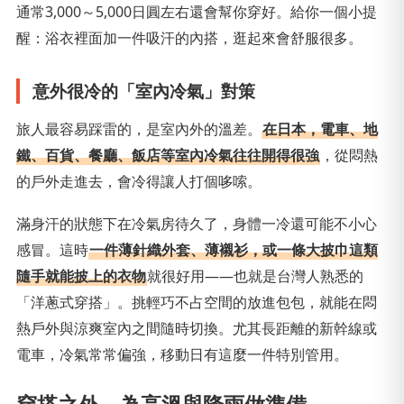
通常3,000～5,000日圓左右還會幫你穿好。給你一個小提
醒：浴衣裡面加一件吸汗的內搭，逛起來會舒服很多。
意外很冷的「室內冷氣」對策
旅人最容易踩雷的，是室內外的溫差。
在日本，電車、地
鐵、百貨、餐廳、飯店等室內冷氣往往開得很強
，從悶熱
的戶外走進去，會冷得讓人打個哆嗦。
滿身汗的狀態下在冷氣房待久了，身體一冷還可能不小心
感冒。這時
一件薄針織外套、薄襯衫，或一條大披巾這類
隨手就能披上的衣物
就很好用——也就是台灣人熟悉的
「洋蔥式穿搭」。挑輕巧不占空間的放進包包，就能在悶
熱戶外與涼爽室內之間隨時切換。尤其長距離的新幹線或
電車，冷氣常常偏強，移動日有這麼一件特別管用。