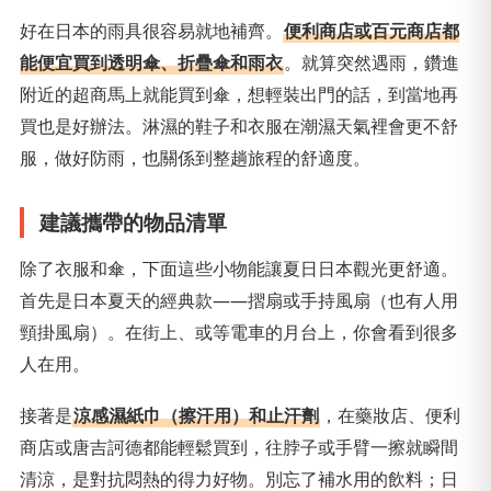
好在日本的雨具很容易就地補齊。
便利商店或百元商店都
能便宜買到透明傘、折疊傘和雨衣
。就算突然遇雨，鑽進
附近的超商馬上就能買到傘，想輕裝出門的話，到當地再
買也是好辦法。淋濕的鞋子和衣服在潮濕天氣裡會更不舒
服，做好防雨，也關係到整趟旅程的舒適度。
建議攜帶的物品清單
除了衣服和傘，下面這些小物能讓夏日日本觀光更舒適。
首先是日本夏天的經典款——摺扇或手持風扇（也有人用
頸掛風扇）。在街上、或等電車的月台上，你會看到很多
人在用。
接著是
涼感濕紙巾（擦汗用）和止汗劑
，在藥妝店、便利
商店或唐吉訶德都能輕鬆買到，往脖子或手臂一擦就瞬間
清涼，是對抗悶熱的得力好物。別忘了補水用的飲料；日