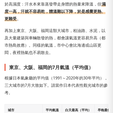
於高濕度：汗水本來靠蒸發帶走身體的熱量來降溫，但
濕
度一高，汗就不容易乾，體溫難以下降，於是感覺更熱、
更難受
。
再加上東京、大阪、福岡這類大城市，柏油路、水泥，以
及大量建築與車輛散發的熱，都會讓氣溫更容易升高（都
市熱島效應）。同樣的氣溫，市中心會比海邊或山區更
悶，夜裡熱氣也不易散去。
東京、大阪、福岡的7月氣溫（平均值）
根據日本氣象廳的平均值（1991～2020年的30年平均），
三大城市的7月大致如下。請當作日本代表性觀光城市的參
考。
城市
平均氣溫
白天最高（平均）
早晚最低