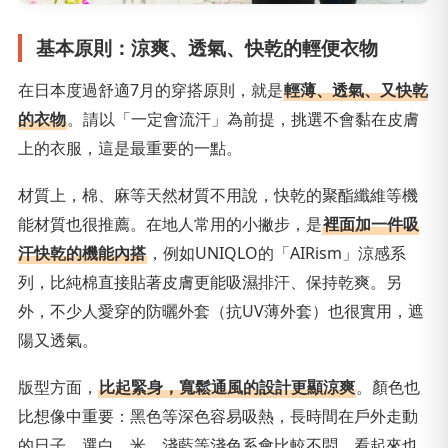
基本原則：涼爽、透氣、快乾的輕便衣物
在日本度過舒適7月的穿搭原則，就是
輕薄、透氣、又快乾
的衣物
。請以「一定會流汗」為前提，挑選不會黏在皮膚
上的衣服，這是最重要的一點。
材質上，棉、麻等天然材質不用說，快乾的聚酯纖維等機
能材質也很推薦。在地人常用的小撇步，是
裡面加一件吸
汗快乾的機能內搭
，例如UNIQLO的「AIRism」涼感系
列，比純棉直接貼著皮膚更能吸濕排汗、保持乾爽。另
外，不少人愛穿的防曬外套（抗UV薄外套）也很實用，遮
陽又透氣。
版型方面，
比起緊身，寬鬆通風的設計更顯涼爽
。顏色也
比想像中重要：黑色等深色容易吸熱，長時間在戶外走動
的日子，選白、米、淺藍等淺色系會比較不悶，看起來也