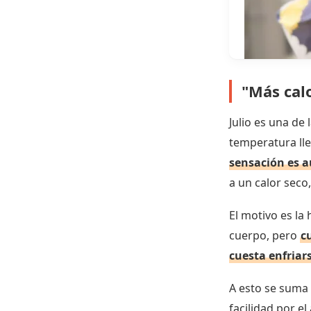
"Más cal
Julio es una de
temperatura lle
sensación es 
a un calor sec
El motivo es la 
cuerpo, pero
c
cuesta enfriar
A esto se suma
facilidad por el