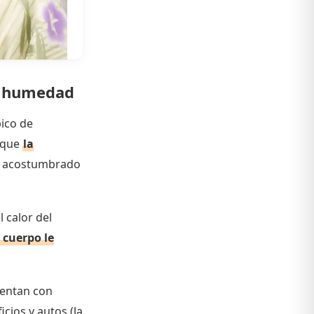
 y humedad
pico de
d que
la
ás acostumbrado
l calor del
 cuerpo le
ientan con
icios y autos (la