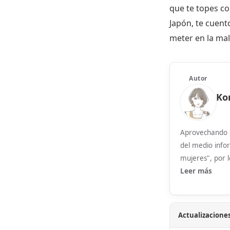
que te topes co
Japón, te cuent
meter en la male
Autor
Ko
Aprovechando s
del medio info
mujeres", por l
Leer más
Actualizaciones