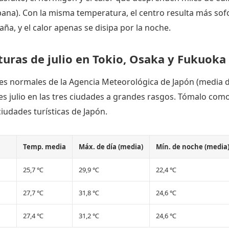
rbana). Con la misma temperatura, el centro resulta más sof
aña, y el calor apenas se disipa por la noche.
uras de julio en Tokio, Osaka y Fukuoka
es normales de la Agencia Meteorológica de Japón (media d
 es julio en las tres ciudades a grandes rasgos. Tómalo com
ciudades turísticas de Japón.
Temp. media
Máx. de día (media)
Mín. de noche (media
25,7 ℃
29,9 ℃
22,4 ℃
27,7 ℃
31,8 ℃
24,6 ℃
27,4 ℃
31,2 ℃
24,6 ℃