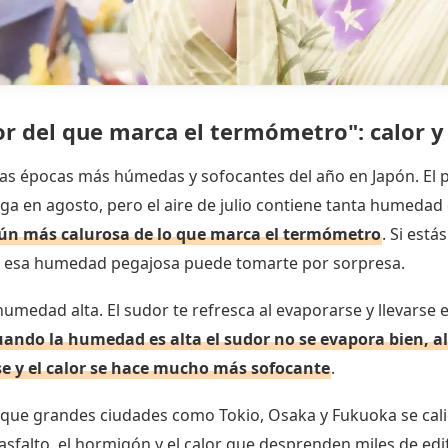
or del que marca el termómetro": calor
 las épocas más húmedas y sofocantes del año en Japón. El 
ga en agosto, pero el aire de julio contiene tanta humeda
aún más calurosa de lo que marca el termómetro
. Si est
o, esa humedad pegajosa puede tomarte por sorpresa.
humedad alta. El sudor te refresca al evaporarse y llevarse e
uando la humedad es alta el sudor no se evapora bien, al
se y el calor se hace mucho más sofocante
.
 que grandes ciudades como Tokio, Osaka y Fukuoka se cal
 asfalto, el hormigón y el calor que desprenden miles de edif