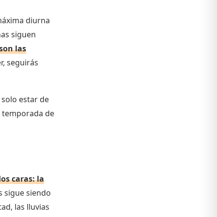
 máxima diurna
nas siguen
son las
r, seguirás
solo estar de
 la temporada de
dos caras: la
s sigue siendo
d, las lluvias