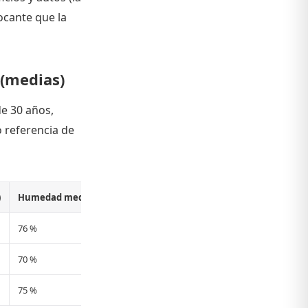
ocante que la
 (medias)
e 30 años,
o referencia de
)
Humedad media
Lluvia mensual
76 %
156 mm
70 %
174 mm
75 %
299 mm