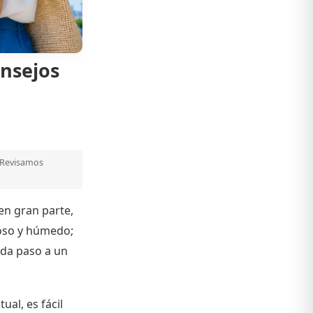
onsejos
. Revisamos
en gran parte,
uroso y húmedo;
 da paso a un
ual, es fácil