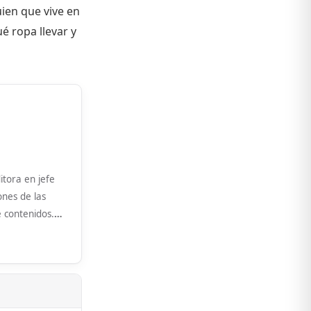
uien que vive en
é ropa llevar y
itora en jefe
ones de las
e contenidos.
…