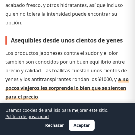
acabado fresco, y otros hidratantes, así que incluso
quien no tolera la intensidad puede encontrar su
opción.
Asequibles desde unos cientos de yenes
Los productos japoneses contra el sudor y el olor
también son conocidos por un buen equilibrio entre
precio y calidad. Las toallitas cuestan unos cientos de
yenes y los antitranspirantes rondan los ¥1000, y
a no
pocos viajeros les sorprende lo bien que se sienten
para el precio
.
Usamos cookies de análisis para mejorar este sitio.
Como son asequibles, mucha gente compra varios
Política de privacidad
para probar o hace acopio como souvenir.
Rechazar
Aceptar