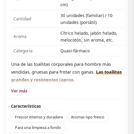
cm)
30 unidades (familiar) / 10
Cantidad
unidades (portátil)
Cítrico helado, jabón helado,
Aroma
melocotón, sin aroma, etc.
Categoría
Quasi-fármaco
Una de las toallitas corporales para hombre más
vendidas, gruesas para frotar con ganas.
Las toallitas
grandes y resistentes (aprox.
25×20 cm) no se rompen aunque frotes fuerte, y una
Ver más
basta para todo el cuerpo. Su textura en relieve atrapa
el sudor, la sensación pegajosa y la suciedad.
Características
Con alto contenido de mentol y con principios activos
Frescor intenso y duradero
Aromas tipo fresco
antibacterianos y antitranspirantes (quasi-fármaco),
Para una limpieza a fondo
también cuida el olor del sudor. Lo que más destaca