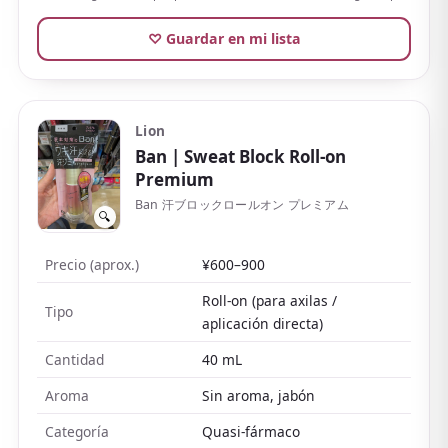
El frescor no es demasiado fuerte, así que también va
bien para quien no le gusta el cosquilleo. Por otro
♡ Guardar en mi lista
lado, incluso el tipo sin aroma puede oler a etanol
justo tras aplicarlo (se va en unos minutos), y el spray
puede dejar residuo blanco si te vistes antes de que
seque.
Lion
Ban
| Sweat Block Roll-on
El sin aroma combina bien con perfume y hay varios
Premium
con fragancia, así que empezar por el cómodo spray o
Ban 汗ブロックロールオン プレミアム
roll-on es una buena idea.
🔍
Precio (aprox.)
¥600–900
Roll-on (para axilas /
Tipo
aplicación directa)
Cantidad
40 mL
Aroma
Sin aroma, jabón
Categoría
Quasi-fármaco