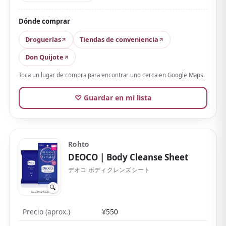
recuerda a una ducha recién tomada.
Dónde comprar
Las reseñas alaban que
su estructura de malla es
fina pero resistente y retiene mucho líquido para
Droguerías
Tiendas de conveniencia
limpiar todo el cuerpo
, además del tacto suave tras
Don Quijote
el uso. Eso sí, la sensación refrescante (de cosquilleo)
Toca un lugar de compra para encontrar uno cerca en Google Maps.
es más fuerte, así que puede escocer en la cara o los
ojos, e incluso la versión sin aroma puede oler
♡ Guardar en mi lista
ligeramente a alcohol.
Con piel seca o sensible, conviene ir con cuidado. Los
aromas se centran en tipos frescos como jabón y
Rohto
verbena, y la versión sin fragancia también es popular.
DEOCO
| Body Cleanse Sheet
Por menos de unos cientos de yenes las 30 unidades,
デオコ ボディクレンズシート
es un clásico para el día a día.
🔍
Precio (aprox.)
¥550