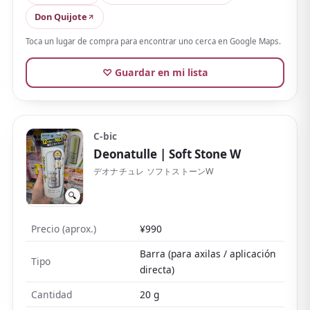
quien sea sensible a la fragancia o la use en el
Don Quijote
trabajo estará más tranquilo con la versión sin
Toca un lugar de compra para encontrar uno cerca en Google Maps.
aroma
.
Como el frescor es fuerte, ten en cuenta que puede
♡ Guardar en mi lista
escocer en la cara o los ojos. Existe una versión
superior «PRO» (con polvo que evapora el sudor) más
duradera y un tipo extra frío, así que puedes elegir
C-bic
según el uso.
Deonatulle
| Soft Stone W
Fácil de usar para cualquiera y económica; tener una a
デオナチュレ ソフトストーンW
mano es muy práctico.
🔍
Precio (aprox.)
¥990
Barra (para axilas / aplicación
Tipo
directa)
Cantidad
20 g