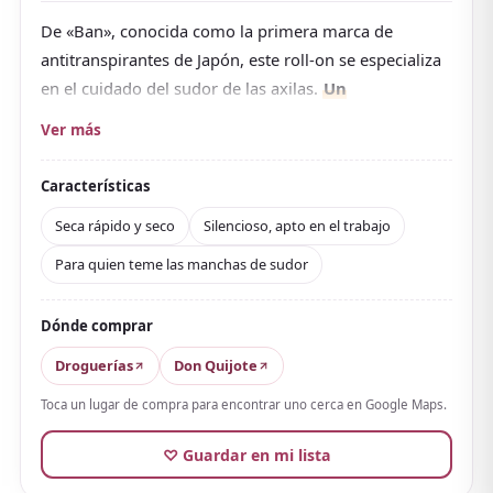
De «Ban», conocida como la primera marca de
antitranspirantes de Japón, este roll-on se especializa
en el cuidado del sudor de las axilas.
Un
antitranspirante de nanoiones (clorohidrato de
Ver más
aluminio) tapa la salida del sudor para frenar
antes de que aparezca el sudor axilar que causa
Características
las manchas, mientras un componente
Seca rápido y seco
Silencioso, apto en el trabajo
antibacteriano también combate el olor
.
Para quien teme las manchas de sudor
Resiste la humedad con una fórmula resistente al
agua, pero aun así se retira con jabón. En las reseñas,
señalan que se aplica de forma uniforme, sin ruido
Dónde comprar
como el spray —cómodo también en el trabajo— y
Droguerías
Don Quijote
seca rápido para mantener la sensación seca
,
Toca un lugar de compra para encontrar uno cerca en Google Maps.
además de alta satisfacción contra las manchas de
sudor.
♡ Guardar en mi lista
Eso sí, la eficacia varía según la persona, y algunos