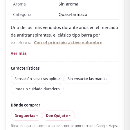
Aroma
Sin aroma
Categoría
Quasi-fármaco
Uno de los más vendidos durante años en el mercado
de antitranspirantes, el clásico tipo barra por
excelencia.
Con el principio activo «alumbre
calcinado», derivado de la piedra de alumbre
Ver más
natural, más un componente antibacteriano,
aplicarlo directamente en las axilas por la mañana
Características
cuida el sudor y el olor durante mucho tiempo
.
Sensación seca tras aplicar
Sin ensuciar las manos
Se aplica rápido sin ensuciarte las manos y deja la
Para un cuidado duradero
zona seca enseguida, así que puedes usarlo antes de
vestirte en una mañana ajetreada. Sin aroma, sin
colorantes y sin alcohol, combina fácilmente con
Dónde comprar
perfume o bruma corporal.
Droguerías
Don Quijote
En las reseñas,
hay muchísimos comentarios
Toca un lugar de compra para encontrar uno cerca en Google Maps.