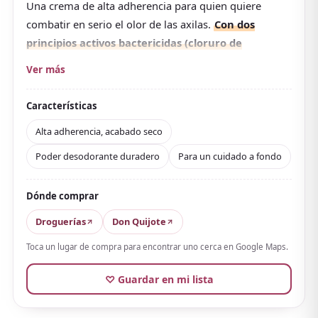
Una crema de alta adherencia para quien quiere
combatir en serio el olor de las axilas.
Con dos
principios activos bactericidas (cloruro de
benzalconio e isopropilmetilfenol) más un
Ver más
antitranspirante, hace una doble desinfección de
las bacterias que causan el olor para cuidar tanto
Características
el olor corporal como el del sudor a largo plazo
.
Alta adherencia, acabado seco
Su fórmula de alta adherencia y larga duración resiste
Poder desodorante duradero
Para un cuidado a fondo
el sudor y la fricción, y al ser sin aroma combina
fácilmente con perfume. Lo que más destaca en las
reseñas es el elogio a su poder desodorante:
mucha
Dónde comprar
gente se sorprende de que, aplicándola por la
Droguerías
Don Quijote
mañana o tras el baño, siga «sin oler» hasta volver
Toca un lugar de compra para encontrar uno cerca en Google Maps.
a casa, y es un clásico apoyado en las webs de
reseñas
.
♡ Guardar en mi lista
Pese a ser una crema, no es pegajosa y da un acabado
seco. Por otro lado, se centra en la prevención del