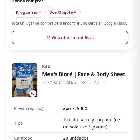
Dónde comprar
En las reseñas,
el frescor es suave comparado con
los tipos de mentol, pero dicen que deja sensación
Droguerías
Don Quijote
fresca y es de fiar cuando preocupa el olor del
Toca un lugar de compra para encontrar uno cerca en Google Maps.
sudor
. Va bien para quien no quiere toallitas
demasiado frías, e incluso en invierno cuando la
♡ Guardar en mi lista
calefacción hace sudar.
Aun así, el aroma dulce es cuestión de gustos y puede
resultar difícil de usar cuando quieres bajar la
Kao
fragancia. Es una favorita entre mujeres adultas que
Men's Bioré
| Face & Body Sheet
priorizan el cuidado del olor del sudor.
メンズビオレ 顔もふけるボディシート
🔍
Precio (aprox.)
aprox. ¥400
Toallita facial y corporal (de
Tipo
un solo uso / grande)
Cantidad
28 unidades