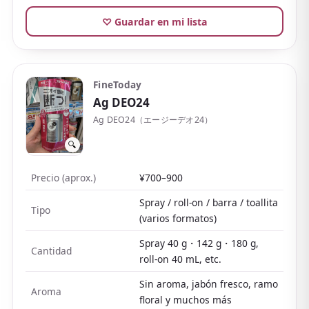
satisfechos sobre lo bien que controla el olor, y
destacan usuarios fieles que llevan años
♡ Guardar en mi lista
recomprándolo
. Además rinde mucho por barra, con
buena relación calidad-precio.
Por otro lado, no tiene el frescor evidente (de
FineToday
cosquilleo) de sprays o toallitas, y en pleno verano
Ag DEO24
con sudor abundante puede requerir reaplicación.
Ag DEO24（エージーデオ24）
Puede dejar marcas blancas en ropa oscura, así que el
🔍
truco es esperar a que seque antes de vestirte.
Funciona mejor sobre piel limpia y seca.
Precio (aprox.)
¥700–900
Spray / roll-on / barra / toallita
Tipo
(varios formatos)
Spray 40 g・142 g・180 g,
Cantidad
roll-on 40 mL, etc.
Sin aroma, jabón fresco, ramo
Aroma
floral y muchos más