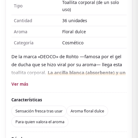
Toallita corporal (de un solo
Tipo
uso)
Cantidad
36 unidades
Aroma
Floral dulce
Categoría
Cosmético
De la marca «DEOCO» de Rohto —famosa por el gel
de ducha que se hizo viral por su aroma— llega esta
toallita corporal.
La arcilla blanca (absorbente) y un
polvo secante retiran el sudor y el sebo que
Ver más
causan el olor y dejan la piel seca y suave
.
También lleva un derivado de vitamina C como
Características
componente hidratante. Su mayor atractivo es el
Sensación fresca tras usar
Aroma floral dulce
aroma: usa fragancia con «lactona», un compuesto
Para quien valora el aroma
aromático que, según dicen, disminuye con la edad,
para un aroma floral dulce y suave.