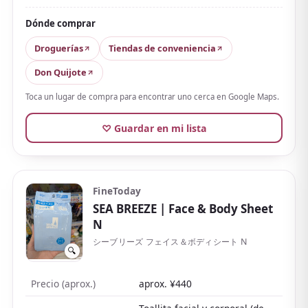
en las reseñas es la intensidad del frescor:
más que al
Dónde comprar
momento de secarte, la piel se va enfriando poco a
poco y mucha gente siente «casi frío» al recibir
Droguerías
Tiendas de conveniencia
viento o aire acondicionado
.
Don Quijote
Por otro lado, la sensación de alcohol es más fuerte,
Toca un lugar de compra para encontrar uno cerca en Google Maps.
así que quien tenga la piel sensible puede notar un
ligero escozor. Hay más de cinco aromas, como cítrico
♡ Guardar en mi lista
helado y melocotón, y el cítrico poco dulce gusta
tanto a hombres como a mujeres.
El pack familiar de 30 también es económico, un
FineToday
clásico para salir en verano y tras el deporte.
SEA BREEZE
| Face & Body Sheet
N
シーブリーズ フェイス＆ボディシート N
🔍
Precio (aprox.)
aprox. ¥440