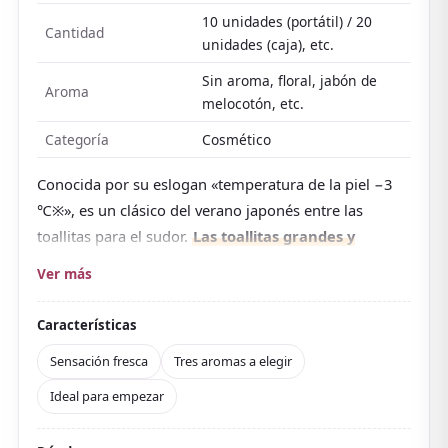
10 unidades (portátil) / 20
Cantidad
unidades (caja), etc.
Sin aroma, floral, jabón de
Aroma
melocotón, etc.
Categoría
Cosmético
Conocida por su eslogan «temperatura de la piel −3
℃※», es un clásico del verano japonés entre las
toallitas para el sudor.
Las toallitas grandes y
gruesas desarrolladas por Kao vienen empapadas
Ver más
en agua refrescante que retira el calor en cuanto
te secas, y el mentol mantiene esa sensación
Características
fresca
.
Sensación fresca
Tres aromas a elegir
Retiran el sudor y el sebo que causan el olor, usan
Ideal para empezar
algodón natural y contienen ácido hialurónico. Al ser
grandes y resistentes al desgarro, basta una para todo