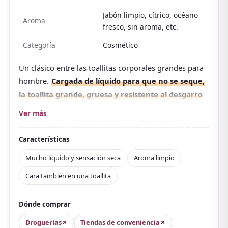
Jabón limpio, cítrico, océano
Aroma
fresco, sin aroma, etc.
Categoría
Cosmético
Un clásico entre las toallitas corporales grandes para
hombre.
Cargada de líquido para que no se seque,
la toallita grande, gruesa y resistente al desgarro
limpia de la cara a todo el cuerpo con una sola
.
Ver más
También sirve para cuero cabelludo y cabello. Elimina
con frescura la sensación pegajosa del sudor y el
Características
sebo, y con mentol deja sensación refrescante.
Mucho líquido y sensación seca
Aroma limpio
Las reseñas suelen alabar el tacto seco tras el uso y
Cara también en una toallita
una hidratación moderada, además del manejo:
gruesa y que no se arruga ni se enrolla. Por otro lado,
Dónde comprar
el aroma es de tipo jabón con menta, más intenso, así
que
algunas personas notan sensación de alcohol;
Droguerías
Tiendas de conveniencia