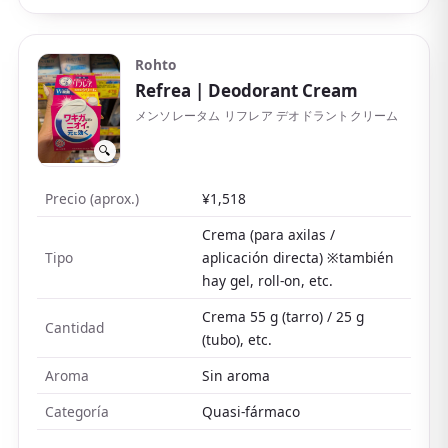
el truco es dosificar. No detiene por completo el sudor,
así que quien quiera un control firme puede
Rohto
combinarlo con un tipo roll-on.
Refrea
| Deodorant Cream
También hay un tamaño pequeño cómodo de llevar.
メンソレータム リフレア デオドラントクリーム
🔍
Precio (aprox.)
¥1,518
Crema (para axilas /
Tipo
aplicación directa) ※también
hay gel, roll-on, etc.
Crema 55 g (tarro) / 25 g
Cantidad
(tubo), etc.
Aroma
Sin aroma
Categoría
Quasi-fármaco