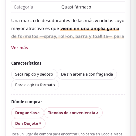
Categoría
Quasi-fármaco
Una marca de desodorantes de las más vendidas cuyo
mayor atractivo es que
viene en una amplia gama
de formatos —spray, roll-on, barra y toallita— para
elegir según la ocasión o la preferencia
. Diseñada
Ver más
en torno a la plata (Ag), contiene el antibacteriano
IPMP y el antitranspirante alumbre calcinado para
Características
cuidar el sudor y el olor a largo plazo.
Seca rápido y sedoso
De sin aroma a con fragancia
Algunos tipos añaden fragancia que enmascara el olor
Para elegir tu formato
por estrés además del olor del sudor. Lo que gana
apoyo en las reseñas es la sensación de uso:
el roll-
on seca sedoso al aplicarlo y es compacto y fácil de
Dónde comprar
llevar; el spray es cómodo y agradablemente
Droguerías
Tiendas de conveniencia
fresco, ideal para un «retoque» mientras estás
Don Quijote
fuera
.
Toca un lugar de compra para encontrar uno cerca en Google Maps.