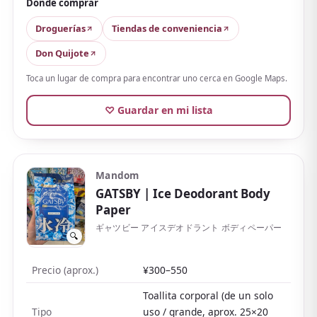
el cuerpo, y mucha gente las usa en el ocio, el deporte
Dónde comprar
o tras el trayecto diario.
Droguerías
Tiendas de conveniencia
Las reseñas alaban que no se secan y dejan la piel
Don Quijote
suave, aunque
la sensación de frescor es bastante
Toca un lugar de compra para encontrar uno cerca en Google Maps.
intensa, así que puede resultar demasiado fría
para quien no tolera el mentol o en salas con aire
♡ Guardar en mi lista
acondicionado
. Además de la versión sin aroma,
puedes elegir aromas como floral o jabón de
melocotón.
Mandom
Baratas y fáciles de encontrar incluso en tiendas de
GATSBY
| Ice Deodorant Body
conveniencia, son un buen primer producto para
Paper
probar.
ギャツビー アイスデオドラント ボディペーパー
🔍
Precio (aprox.)
¥300–550
Toallita corporal (de un solo
Tipo
uso / grande, aprox. 25×20