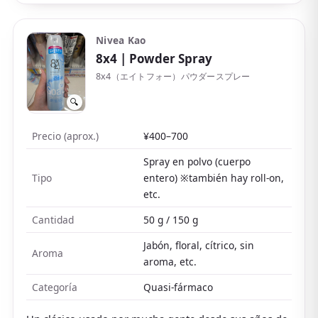
dicen que no da abasto con el sudor intenso del pleno
verano y necesita reaplicación. El sin aroma combina
Nivea Kao
bien con perfume; el aroma a jabón es algo más
8x4
| Powder Spray
fuerte pero dura poco.
8x4（エイトフォー）パウダースプレー
Algunas personas notan una ligera tirantez al secar,
🔍
así que aplícalo sobre piel limpia y seca. También
existe una versión superior «Platinum Roll-on» con
Precio (aprox.)
¥400–700
aún más adherencia.
Spray en polvo (cuerpo
Tipo
entero) ※también hay roll-on,
etc.
Cantidad
50 g / 150 g
Jabón, floral, cítrico, sin
Aroma
aroma, etc.
Categoría
Quasi-fármaco