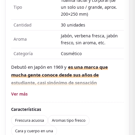
Toallita facial y corporal (de
Tipo
un solo uso / grande, aprox.
200×250 mm)
Cantidad
30 unidades
Jabón, verbena fresca, jabón
Aroma
fresco, sin aroma, etc.
Categoría
Cosmético
Debutó en Japón en 1969 y
es una marca que
mucha gente conoce desde sus años de
estudiante, casi sinónimo de sensación
refrescante
. Una renovación en 2023 la convirtió en
Ver más
la actual «Face & Body Sheet N», y su gran tamaño
(aprox.
Características
200×250 mm) limpia cara, cuerpo e incluso cuero
Frescura acuosa
Aromas tipo fresco
cabelludo y cabello con una sola toallita. Con mentol,
Cara y cuerpo en una
al retirar sudor y sebo aparece una frescura que