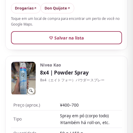
barulho do spray — cômodo também no trabalho
Drogarias
Don Quijote
— e seca rápido para manter a sensação seca
,
Toque em um local de compra para encontrar um perto de você no
além de alta satisfação contra manchas de suor.
Google Maps.
Dito isso, a eficácia varia de pessoa para pessoa, e
♡ Salvar na lista
alguns dizem que não dá conta do suor intenso do
auge do verão e precisa de reaplicação. O sem
fragrância combina bem com perfume; a fragrância
de sabonete é um pouco mais forte, mas dura pouco.
Nivea Kao
8x4
| Powder Spray
Algumas pessoas sentem uma leve repuxada ao secar,
então aplique em pele limpa e seca. Também existe
8x4（エイトフォー）パウダースプレー
uma versão superior «Platinum Roll-on» com
🔍
aderência ainda maior.
Preço (aprox.)
¥400–700
Spray em pó (corpo todo)
Tipo
※também há roll-on, etc.