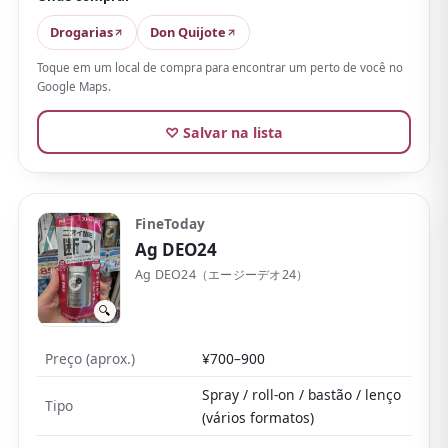
Nas avaliações,
há muitíssimos comentários
Drogarias
Don Quijote
satisfeitos sobre o bom controle do odor, e se
Toque em um local de compra para encontrar um perto de você no
destacam usuários fiéis que o recompram há anos
.
Google Maps.
Além disso rende muito por bastão, com bom custo-
♡ Salvar na lista
benefício.
Por outro lado, não tem o frescor evidente (o
formigamento) de sprays ou lenços, e no auge do
verão com muito suor pode exigir reaplicação. Pode
FineToday
Ag DEO24
deixar marcas brancas em roupas escuras, então o
truque é esperar secar antes de se vestir.
Ag DEO24（エージーデオ24）
Funciona melhor em pele limpa e seca.
🔍
Preço (aprox.)
¥700–900
Spray / roll-on / bastão / lenço
Tipo
(vários formatos)