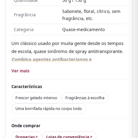
Quantidade
50 g / 150 g
Sabonete, floral, cítrico, sem
Fragrância
fragrância, etc.
Categoria
Quase-medicamento
Um clássico usado por muita gente desde os tempos
de escola, quase sinônimo de spray antitranspirante.
Combina agentes antibacterianos e
antitranspirantes com um pó que absorve a
Ver mais
oleosidade, então esse único frasco cuida do suor
e do odor no corpo todo — não só axilas, mas
Características
também costas, peito e pescoço
.
Frescor gelado intenso
Fragrâncias à escolha
O elogio mais comum nas avaliações é ao frescor:
a
Uma borrifada rápida no corpo todo
sensação de frio no momento em que você borrifa
é intensa, e usá-lo depois de suar deixa você seco
na hora, muito gostoso
. Muita gente o chama de «o
Onde comprar
mais gelado».
Drogarias
Lojas de conveniência