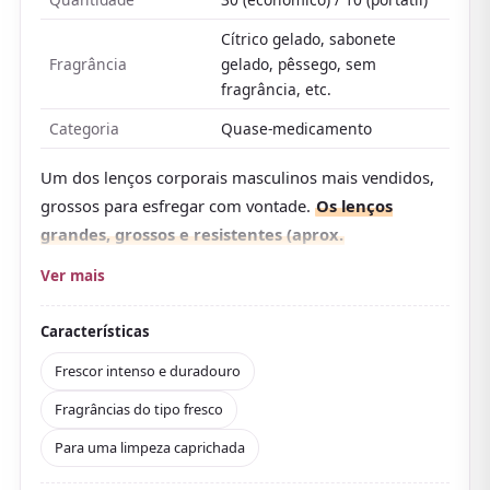
Cítrico gelado, sabonete
Fragrância
gelado, pêssego, sem
fragrância, etc.
Categoria
Quase-medicamento
Um dos lenços corporais masculinos mais vendidos,
grossos para esfregar com vontade.
Os lenços
grandes, grossos e resistentes (aprox.
25×20 cm) não rasgam nem esfregando com força, e
Ver mais
um basta para o corpo todo. A textura em relevo
captura suor, sensação pegajosa e sujeira.
Características
Com alto teor de mentol e princípios ativos
Frescor intenso e duradouro
antibacterianos e antitranspirantes (quase-
Fragrâncias do tipo fresco
medicamento), também cuidam do odor do suor. O
Para uma limpeza caprichada
que mais se destaca nas avaliações é a intensidade do
frescor:
mais do que na hora de se limpar, a pele