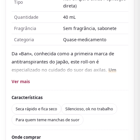
Tipo
direta)
Quantidade
40 mL
Fragrância
Sem fragrância, sabonete
Categoria
Quase-medicamento
Da «Ban», conhecida como a primeira marca de
antitranspirantes do Japão, este roll-on é
especializado no cuidado do suor das axilas.
Um
antitranspirante de nano-íons (cloridrato de
Ver mais
alumínio) tampa a saída do suor para frear, antes
de aparecer, o suor axilar por trás das manchas,
Características
enquanto um agente antibacteriano também
Seca rápido e fica seco
Silencioso, ok no trabalho
combate o odor
.
Para quem teme manchas de suor
Resiste à umidade com uma fórmula à prova d'água,
mas ainda assim sai com sabonete. Nas avaliações,
notam que se aplica de forma uniforme, sem o
Onde comprar