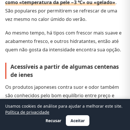
como «temperatura da pele −3 ℃» ou «gelado»
.
São populares por permitirem se refrescar de uma
vez mesmo no calor úmido do verão.
Ao mesmo tempo, há tipos com frescor mais suave e
acabamento fresco, e outros hidratantes, então até
quem não gosta da intensidade encontra sua opção.
Acessíveis a partir de algumas centenas
de ienes
Os produtos japoneses contra suor e odor também
são conhecidos pelo bom equilíbrio entre preço e
qualidade. Os lenços custam algumas centenas de
Usamos cookies de análise para ajudar a melhorar este site.
ienes e os antitranspirantes ficam em torno de ¥1000,
Política de privacidade
e
não são poucos os viajantes que se surpreendem
Recusar
Aceitar
com a sensação pelo preço
.