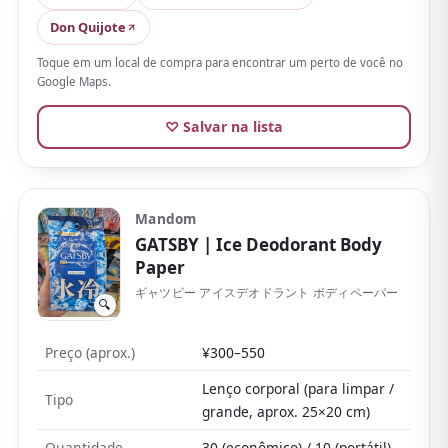
deixarem a pele macia, embora
a sensação de
Don Quijote
frescor seja bem intensa e possa parecer fria
Toque em um local de compra para encontrar um perto de você no
demais para quem não tolera mentol ou em
Google Maps.
ambientes com ar-condicionado
. Além da versão
sem fragrância, dá para escolher aromas como floral
♡ Salvar na lista
ou sabonete de pêssego.
Baratos e fáceis de achar até em lojas de
conveniência, são um bom primeiro produto para
Mandom
experimentar.
GATSBY
| Ice Deodorant Body
Paper
ギャツビー アイスデオドラント ボディペーパー
🔍
Preço (aprox.)
¥300–550
Lenço corporal (para limpar /
Tipo
grande, aprox. 25×20 cm)
Quantidade
30 (econômico) / 10 (portátil)