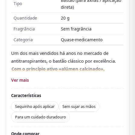
Bastão (para axilas / aplicação
Tipo
direta)
Quantidade
20 g
Fragrância
Sem fragrância
Categoria
Quase-medicamento
Um dos mais vendidos há anos no mercado de
antitranspirantes, o bastão clássico por excelência.
Com o princípio ativo «alúmen calcinado»,
derivado da pedra de alúmen natural, mais um
Ver mais
agente antibacteriano, aplicá-lo direto nas axilas
de manhã cuida do suor e do odor por muito
Características
tempo
.
Sequinho após aplicar
Sem sujar as mãos
Aplica-se rápido sem sujar as mãos e fica sequinho
Para um cuidado duradouro
logo, então dá para usar antes de se vestir numa
manhã corrida. Sem fragrância, sem corantes e sem
álcool, combina fácil com perfume ou body splash.
Onde comprar