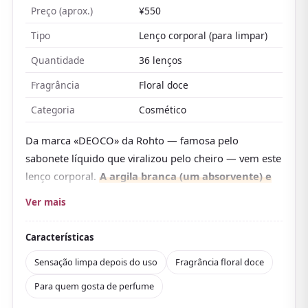
Preço (aprox.)
¥550
Tipo
Lenço corporal (para limpar)
Quantidade
36 lenços
Fragrância
Floral doce
Categoria
Cosmético
Da marca «DEOCO» da Rohto — famosa pelo
sabonete líquido que viralizou pelo cheiro — vem este
lenço corporal.
A argila branca (um absorvente) e
um pó matificante removem o suor e a oleosidade
Ver mais
por trás do odor e deixam a pele sequinha
.
Também leva um derivado de vitamina C para
Características
hidratação. Seu maior atrativo é a fragrância: usa um
Sensação limpa depois do uso
Fragrância floral doce
perfume com «lactona», um composto aromático que,
Para quem gosta de perfume
dizem, diminui com a idade, para um cheiro floral
doce e suave.