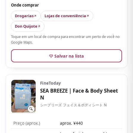
vai esfriando aos poucos e muitos sentem «quase
Onde comprar
frio» ao pegar vento ou ar-condicionado
.
Drogarias
Lojas de conveniência
Por outro lado, a sensação de álcool é mais forte,
Don Quijote
então quem tem pele sensível pode sentir uma leve
Toque em um local de compra para encontrar um perto de você no
ardência. Há mais de cinco fragrâncias, como cítrico
Google Maps.
gelado e pêssego, e o cítrico pouco doce agrada tanto
a homens quanto a mulheres.
♡ Salvar na lista
O pacote econômico de 30 também é barato, um
companheiro clássico para sair no verão e depois do
esporte.
FineToday
SEA BREEZE
| Face & Body Sheet
N
シーブリーズ フェイス＆ボディシート N
🔍
Preço (aprox.)
aprox. ¥440