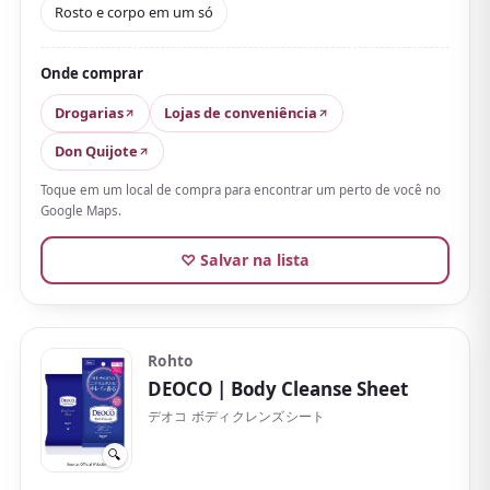
Rosto e corpo em um só
recém-tomado.
As avaliações elogiam que
a estrutura em malha é
Onde comprar
fina mas resistente e retém bastante líquido para
limpar o corpo todo
, além do toque macio depois do
Drogarias
Lojas de conveniência
uso. Dito isso, a sensação refrescante (de
Don Quijote
formigamento) é mais forte, então pode arder no
Toque em um local de compra para encontrar um perto de você no
rosto ou nos olhos, e até a versão sem fragrância
Google Maps.
pode ter um leve cheiro de álcool.
♡ Salvar na lista
Com pele seca ou sensível, melhor ir com calma. As
fragrâncias focam em tipos frescos como sabonete e
verbena, e a versão sem fragrância também é popular.
Por menos de algumas centenas de ienes os 30
Rohto
DEOCO
| Body Cleanse Sheet
lenços, é um clássico do dia a dia.
デオコ ボディクレンズシート
🔍