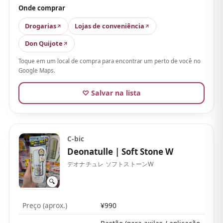
Onde comprar
manuseio: grosso, não amassa nem enrola. Por outro
lado, a fragrância é do tipo sabonete com menta,
Drogarias
Lojas de conveniência
mais intensa, então
algumas pessoas sentem cheiro
Don Quijote
de álcool; quem é sensível a fragrância ou usa no
Toque em um local de compra para encontrar um perto de você no
trabalho fica mais tranquilo com a versão sem
Google Maps.
fragrância
.
♡ Salvar na lista
Como o frescor é forte, note que pode arder no rosto
ou nos olhos. Existe uma versão superior «PRO» (com
pó que evapora o suor), mais duradoura, e um tipo
extragelado, para escolher conforme o uso.
C-bic
Deonatulle
| Soft Stone W
Fácil de usar por qualquer um e barato; ter um à mão
é bem prático.
デオナチュレ ソフトストーンW
🔍
Preço (aprox.)
¥990