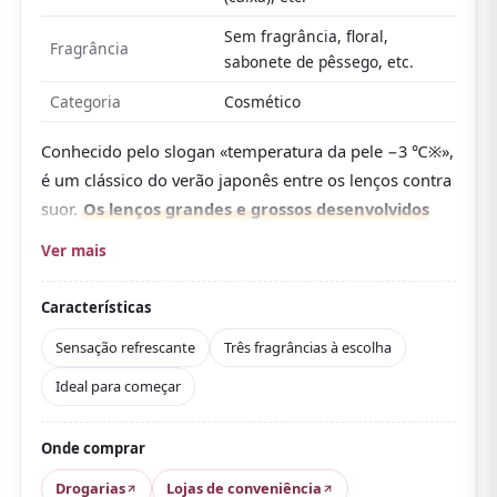
Sem fragrância, floral,
Fragrância
sabonete de pêssego, etc.
Categoria
Cosmético
Conhecido pelo slogan «temperatura da pele −3 ℃※»,
é um clássico do verão japonês entre os lenços contra
suor.
Os lenços grandes e grossos desenvolvidos
pela Kao vêm embebidos em água refrescante que
Ver mais
retira o calor assim que você se limpa, enquanto o
mentol mantém essa sensação de frescor
.
Características
Removem o suor e a oleosidade que causam odor,
Sensação refrescante
Três fragrâncias à escolha
usam algodão natural e contêm ácido hialurônico.
Ideal para começar
Resistentes a rasgos e grandes, um só basta para o
corpo todo, e muita gente os usa no lazer, no esporte
ou depois do trajeto.
Onde comprar
As avaliações elogiam o fato de não secarem e
Drogarias
Lojas de conveniência