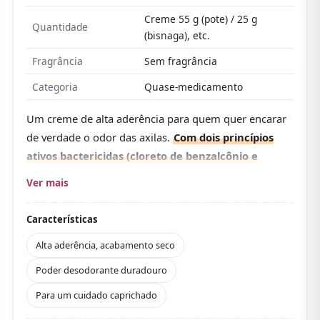
Creme 55 g (pote) / 25 g
Quantidade
(bisnaga), etc.
Fragrância
Sem fragrância
Categoria
Quase-medicamento
Um creme de alta aderência para quem quer encarar
de verdade o odor das axilas.
Com dois princípios
ativos bactericidas (cloreto de benzalcônio e
isopropilmetilfenol) mais um antitranspirante, faz
Ver mais
uma dupla desinfecção das bactérias por trás do
odor para cuidar tanto do odor corporal quanto do
Características
do suor a longo prazo
.
Alta aderência, acabamento seco
A fórmula de alta aderência e longa duração resiste a
Poder desodorante duradouro
suor e atrito, e por ser sem fragrância combina fácil
com perfume. O que mais se destaca nas avaliações é
Para um cuidado caprichado
o elogio ao poder desodorante:
muita gente se