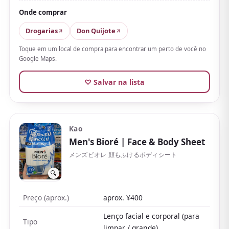
Onde comprar
Nas avaliações,
o frescor é suave em comparação
aos tipos com mentol, mas dizem que deixa uma
Drogarias
Don Quijote
sensação limpa e é confiável quando o odor do
Toque em um local de compra para encontrar um perto de você no
suor preocupa
. Serve para quem não gosta de lenços
Google Maps.
gelados demais, e funciona até no inverno quando o
♡ Salvar na lista
aquecedor faz suar.
Ainda assim, a fragrância doce é questão de gosto e
pode atrapalhar quando se quer ser discreto. É uma
queridinha entre mulheres adultas que priorizam o
Kao
Men's Bioré
| Face & Body Sheet
cuidado com o odor do suor.
メンズビオレ 顔もふけるボディシート
🔍
Preço (aprox.)
aprox. ¥400
Lenço facial e corporal (para
Tipo
limpar / grande)