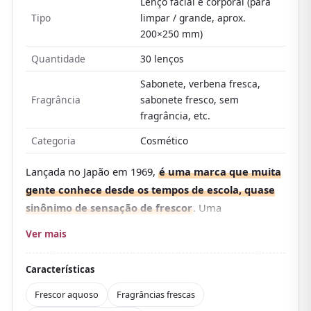
Lenço facial e corporal (para
Tipo
limpar / grande, aprox.
200×250 mm)
Quantidade
30 lenços
Sabonete, verbena fresca,
Fragrância
sabonete fresco, sem
fragrância, etc.
Categoria
Cosmético
Lançada no Japão em 1969,
é uma marca que muita
gente conhece desde os tempos de escola, quase
sinônimo de sensação de frescor
. Uma
reformulação em 2023 a tornou o atual «Face & Body
Ver mais
Sheet N», e seu tamanho grande (aprox.
200×250 mm) limpa rosto, corpo e até couro cabeludo
Características
e cabelo com um só lenço. Com mentol, remover suor
Frescor aquoso
Fragrâncias frescas
e oleosidade traz um frescor que lembra um banho