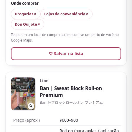
conquista nas avaliações é a sensação de uso:
o roll-
Onde comprar
on seca sedoso ao aplicar e é compacto e fácil de
Drogarias
Lojas de conveniência
levar; o spray é prático e agradavelmente fresco,
Don Quijote
ideal para um «retoque» na rua
.
Toque em um local de compra para encontrar um perto de você no
O frescor não é forte demais, então serve também
Google Maps.
para quem não gosta de formigamento. Por outro
lado, até o tipo sem fragrância pode cheirar a etanol
♡ Salvar na lista
logo após aplicar (some em poucos minutos), e o
spray pode deixar resíduo branco se você se vestir
antes de secar.
Lion
O sem fragrância combina bem com perfume, e há
Ban
| Sweat Block Roll-on
várias versões perfumadas, então começar pelo
Premium
prático spray ou roll-on é uma boa ideia.
Ban 汗ブロックロールオン プレミアム
🔍
Preço (aprox.)
¥600–900
Roll-on (para axilas / aplicação