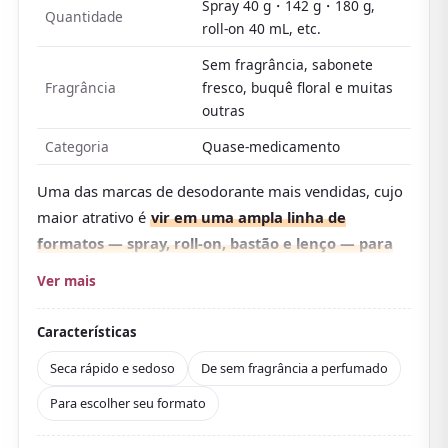
Spray 40 g・142 g・180 g,
Quantidade
roll-on 40 mL, etc.
Sem fragrância, sabonete
Fragrância
fresco, buquê floral e muitas
outras
Categoria
Quase-medicamento
Uma das marcas de desodorante mais vendidas, cujo
maior atrativo é
vir em uma ampla linha de
formatos — spray, roll-on, bastão e lenço — para
escolher conforme a ocasião ou a preferência
.
Ver mais
Projetada em torno da prata (Ag), contém o
antibacteriano IPMP e o antitranspirante alúmen
Características
calcinado para cuidar do suor e do odor a longo
Seca rápido e sedoso
De sem fragrância a perfumado
prazo.
Para escolher seu formato
Alguns tipos acrescentam uma fragrância que disfarça
o odor por estresse além do odor do suor. O que