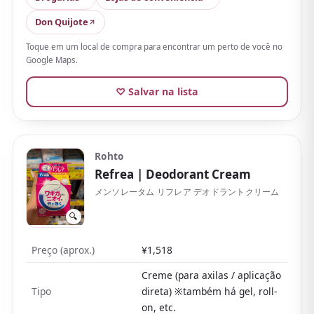
Há muitas fragrâncias, como sabonete e cítrico, além
Don Quijote
de um sem fragrância clássico que não briga com o
Toque em um local de compra para encontrar um perto de você no
perfume. Barato, em tamanhos grandes e valorizado
Google Maps.
pelo custo-benefício.
♡ Salvar na lista
Por outro lado, como contém pó, borrifar perto
demais pode deixar pó branco na pele ou na roupa,
então o truque é dosar. Não estanca o suor por
completo, então quem quer controle firme pode
Rohto
combiná-lo com um roll-on.
Refrea
| Deodorant Cream
Também há um tamanho pequeno prático de levar.
メンソレータム リフレア デオドラントクリーム
🔍
Preço (aprox.)
¥1,518
Creme (para axilas / aplicação
Tipo
direta) ※também há gel, roll-
on, etc.