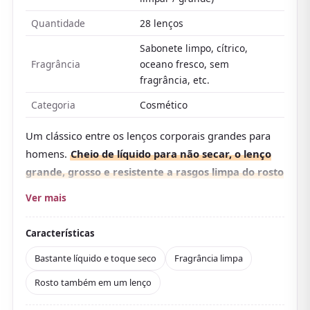
Quantidade
28 lenços
Sabonete limpo, cítrico,
Fragrância
oceano fresco, sem
fragrância, etc.
Categoria
Cosmético
Um clássico entre os lenços corporais grandes para
homens.
Cheio de líquido para não secar, o lenço
grande, grosso e resistente a rasgos limpa do rosto
ao corpo todo com um só
.
Ver mais
Serve também para couro cabeludo e cabelo. Remove
com frescor a sensação pegajosa de suor e
Características
oleosidade, e com mentol deixa uma sensação
Bastante líquido e toque seco
Fragrância limpa
refrescante.
Rosto também em um lenço
As avaliações costumam elogiar o toque seco depois
do uso e uma hidratação moderada, além do