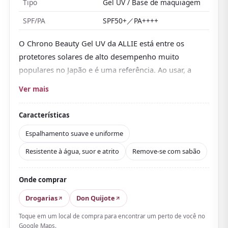
Tipo
Gel UV / Base de maquiagem
SPF/PA
SPF50+／PA++++
O Chrono Beauty Gel UV da ALLIE está entre os
protetores solares de alto desempenho muito
populares no Japão e é uma referência. Ao usar, a
primeira coisa que se nota é como se espalha bem.
Ver mais
Pela textura de gel hidratante,
desliza com suavidade
na pele, de modo que mesmo quem não gosta de
Características
protetores pesados consegue usá-lo com relativa
Espalhamento suave e uniforme
facilidade
. Mesmo sendo SPF50+／PA++++,
não fica
Resistente à água, suor e atrito
Remove-se com sabão
pegajoso e quase não deixa efeito esbranquiçado
,
o que combina bem com o verão abafado do Japão.
Onde comprar
Além disso, sua fórmula superresistente à água
aguenta água, suor e atrito, o que tranquiliza em
Drogarias
Don Quijote
longos passeios ao ar livre e serve para praia ou
Toque em um local de compra para encontrar um perto de você no
parques temáticos, onde se sua com facilidade. O fato
Google Maps.