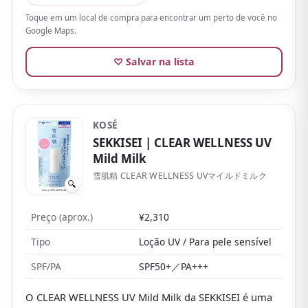
ponto a favor.
Toque em um local de compra para encontrar um perto de você no
Google Maps.
Como o acabamento é mais luminoso, serve bem
para quem não gosta de protetores matte ou com
♡ Salvar na lista
efeito empoado.
KOSÉ
SEKKISEI
| CLEAR WELLNESS UV
Mild Milk
雪肌精 CLEAR WELLNESS UVマイルドミルク
🔍
Preço (aprox.)
¥2,310
Tipo
Loção UV / Para pele sensível
SPF/PA
SPF50+／PA+++
O CLEAR WELLNESS UV Mild Milk da SEKKISEI é uma