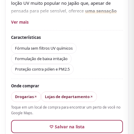
loção UV muito popular no Japão que, apesar de
pensada para pele sensível, oferece
uma sensação
de aplicação bastante suave
. Ao usar, a primeira
Ver mais
coisa que se nota é que, mesmo sendo proteção física
(mineral), não é pesada.
Características
Os protetores para pele sensível às vezes deixam
Fórmula sem filtros UV químicos
efeito esbranquiçado ou repuxam, mas este produto
Formulação de baixa irritação
espalha-se com relativa suavidade e adere bem à
pele
. Com SPF50+／PA+++, protege de forma firme e
Proteção contra pólen e PM2.5
serve tanto para o rosto quanto para o corpo.
Além disso, a formulação de baixa irritação é bem
Onde comprar
cuidada (sem filtros UV químicos, sem álcool, sem
Drogarias
Lojas de departamento
perfume, sem corantes), então usa-se com conforto
Toque em um local de compra para encontrar um perto de você no
mesmo quando a pele está instável. Também leva em
Google Maps.
conta micropartículas como pólen, PM2.5 e poeira,
então serve para quem se preocupa com mudanças
♡ Salvar na lista
ambientais durante uma viagem pelo Japão.