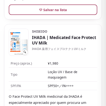
de sair com sabonete facial ou sabonete de banho
♡ Salvar na lista
também explica sua popularidade.
Alguns pensam «proteção forte = difícil de remover»,
mas a ALLIE encontra um bom equilíbrio na
praticidade.
SHISEIDO
IHADA
| Medicated Face Protect
UV Milk
IHADA 薬用フェイスプロテクトUVミルク
🔍
Preço (aprox.)
¥1,980
Loção UV / Base de
Tipo
maquiagem
SPF/PA
SPF50+／PA++++
O Face Protect UV Milk medicinal da IHADA é
especialmente apreciado por quem procura um