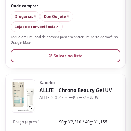
ANESSA aguenta suor e água, o que tranquiliza
Onde comprar
durante os passeios.
Drogarias
Don Quijote
Funciona bem como base de maquiagem e sai com
Lojas de conveniência
um sabonete de limpeza facial comum, mais um
Toque em um local de compra para encontrar um perto de você no
ponto a favor. Recentemente, conquistou até quem
Google Maps.
costuma achar o peso dos protetores solares
incômodo.
♡ Salvar na lista
Kanebo
ALLIE
| Chrono Beauty Gel UV
ALLIE クロノビューティージェルUV
🔍
Preço (aprox.)
90g: ¥2,310 / 40g: ¥1,155