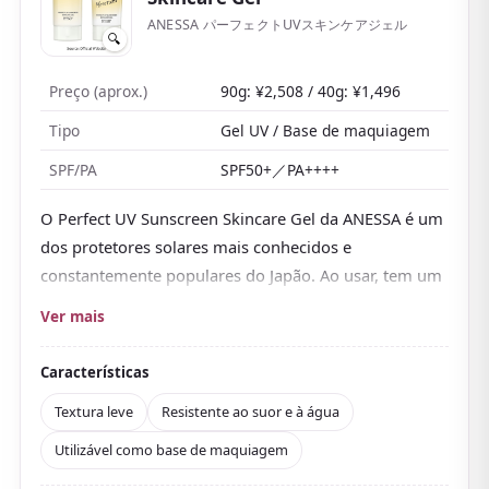
com cheiro forte.
ANESSA パーフェクトUVスキンケアジェル
Encontra-se com relativa facilidade em drugstores, na
🔍
PLAZA e na Loft — uma boa escolha para
Preço (aprox.)
90g: ¥2,508 / 40g: ¥1,496
experimentar um protetor solar popular no Japão.
Tipo
Gel UV / Base de maquiagem
SPF/PA
SPF50+／PA++++
O Perfect UV Sunscreen Skincare Gel da ANESSA é um
dos protetores solares mais conhecidos e
constantemente populares do Japão. Ao usar, tem um
toque tão leve e se espalha tão bem
que dá
Ver mais
vontade de perguntar: «É mesmo SPF50+?».
Por ser em gel,
desliza com suavidade e quase não
Características
deixa efeito esbranquiçado
, então é bastante
Textura leve
Resistente ao suor e à água
confortável mesmo no calor do verão japonês. Em
Utilizável como base de maquiagem
uma viagem pelo Japão, costuma-se caminhar muito
ao ar livre, e a fórmula superresistente à água da