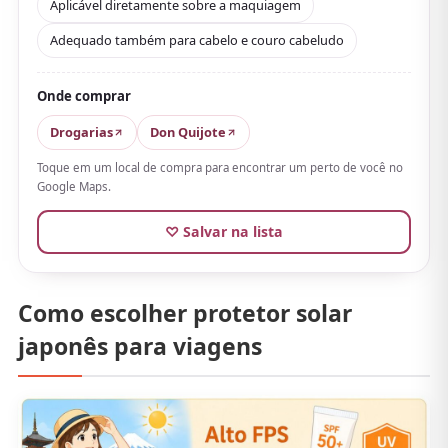
Aplicável diretamente sobre a maquiagem
de aderir bem». Especialmente prático:
aplica-se bem
também por cima da maquiagem
.
Adequado também para cabelo e couro cabeludo
Nos passeios, costuma-se suar ou caminhar muito ao
ar livre, mas com essa bruma dá para reaplicar rápido
Onde comprar
e sem sujar as mãos. Também pode ser usado no
Drogarias
Don Quijote
cabelo e no couro cabeludo, então combina bem com
Toque em um local de compra para encontrar um perto de você no
as viagens de verão pelo Japão.
Google Maps.
♡ Salvar na lista
Como escolher protetor solar
japonês para viagens