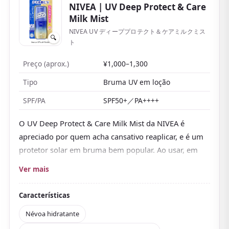
NIVEA
| UV Deep Protect & Care
Milk Mist
NIVEA UV ディーププロテクト＆ケアミルクミス
🔍
ト
Preço (aprox.)
¥1,000–1,300
Tipo
Bruma UV em loção
SPF/PA
SPF50+／PA++++
O UV Deep Protect & Care Milk Mist da NIVEA é
apreciado por quem acha cansativo reaplicar, e é um
protetor solar em bruma bem popular. Ao usar, em
comparação com as brumas comuns, é
mais
Ver mais
hidratante e ao mesmo tempo gruda pouco
, o que
o torna bem agradável.
Características
A loção UV branco-leitosa é pulverizada em uma
Névoa hidratante
bruma fina, então «mesmo sendo bruma, dá sensação