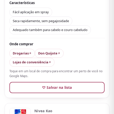
dá para reforçar a proteção rapidamente mesmo na
Características
rua, bem prático. Com SPF50+／PA++++, oferece uma
Fácil aplicação em spray
proteção bem firme também para reaplicação.
Seca rapidamente, sem pegajosidade
Além disso, por ser de secagem rápida, gruda pouco e
Adequado também para cabelo e couro cabeludo
aplica-se bem em áreas difíceis como cabelo, couro
cabeludo ou nuca, o que é um charme. Também pode
ser usado por cima da maquiagem, então combina
Onde comprar
bem com os longos dias de passeio de uma viagem
Drogarias
Don Quijote
pelo Japão.
Lojas de conveniência
Toque em um local de compra para encontrar um perto de você no
Google Maps.
♡ Salvar na lista
Nivea Kao