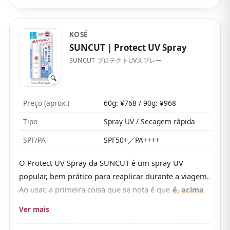
KOSÉ
SUNCUT
| Protect UV Spray
SUNCUT プロテクトUVスプレー
🔍
Preço (aprox.)
60g: ¥768 / 90g: ¥968
Tipo
Spray UV / Secagem rápida
SPF/PA
SPF50+／PA++++
O Protect UV Spray da SUNCUT é um spray UV
popular, bem prático para reaplicar durante a viagem.
Ao usar, a primeira coisa que se nota é que
é, acima
de tudo, simples e prático
.
Ver mais
Por ser em spray,
usa-se sem sujar as mãos
, então