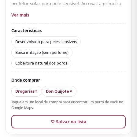
protetor solar para pele sensível. Ao usar, a primeira
coisa que se nota é que foi claramente pensado
Ver mais
partindo da suavidade com a pele.
Sem perfume, sem álcool (etanol) e sem parabenos,
Características
usa-se bem mesmo em estações secas ou quando a
Desenvolvido para peles sensíveis
pele está instável. Embora a proteção SPF50+／PA++++
Baixa irritação (sem perfume)
seja bem alta,
quase não repuxa e mantém uma
sensação hidratada
, o que o torna bem equilibrado
Cobertura natural dos poros
como protetor para pele sensível.
Além disso, tem um leve tom bege que
disfarça
Onde comprar
poros e vermelhidão de forma natural
e é prático
Drogarias
Don Quijote
como base de maquiagem, o que é um charme.
Toque em um local de compra para encontrar um perto de você no
Google Maps.
♡ Salvar na lista