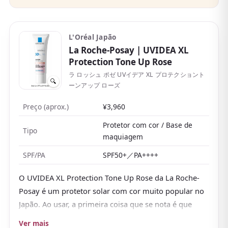
L'Oréal Japão
La Roche-Posay
| UVIDEA XL
Protection Tone Up Rose
ラ ロッシュ ポゼ UVイデア XL プロテクショント
🔍
ーンアップ ローズ
Preço (aprox.)
¥3,960
Protetor com cor / Base de
Tipo
maquiagem
SPF/PA
SPF50+／PA++++
O UVIDEA XL Protection Tone Up Rose da La Roche-
Posay é um protetor solar com cor muito popular no
Japão. Ao usar, a primeira coisa que se nota é que
deixa a pele com aparência bastante natural e
Ver mais