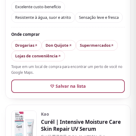
surpreendentemente leve
e passa a impressão de
Excelente custo-benefício
«não ser pesado». A fórmula superresistente à água
Resistente à água, suor e atrito
Sensação leve e fresca
combina bem com praia, piscina, parques temáticos
ou passeios ao ar livre, quando se fica muito tempo
fora.
Onde comprar
Além disso,
quase não deixa efeito esbranquiçado
Drogarias
Don Quijote
Supermercados
e gruda relativamente pouco
, então até quem acha
Lojas de conveniência
que «uma loção parece pesada» consegue usá-lo com
Toque em um local de compra para encontrar um perto de você no
conforto.
Google Maps.
♡ Salvar na lista
Kao
Curél
| Intensive Moisture Care
Skin Repair UV Serum