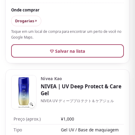
Além disso, é concebido em torno do cuidado com
ceramidas, então usa-se com conforto mesmo em
Onde comprar
pele seca ou instável. Com sua formulação de baixa
Drogarias
irritação (sem filtros UV químicos, sem perfume, sem
Toque em um local de compra para encontrar um perto de você no
álcool), também é popular no Japão entre quem tem
Google Maps.
pele sensível.
♡ Salvar na lista
Nivea Kao
NIVEA
| UV Deep Protect & Care
Gel
NIVEA UV ディーププロテクト＆ケアジェル
🔍
Preço (aprox.)
¥1,000
Tipo
Gel UV / Base de maquiagem