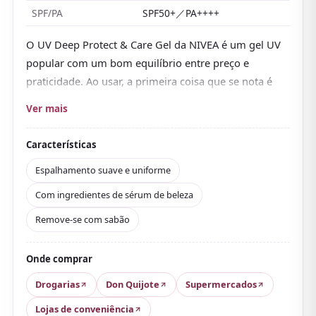
SPF/PA
SPF50+／PA++++
O UV Deep Protect & Care Gel da NIVEA é um gel UV
popular com um bom equilíbrio entre preço e
praticidade. Ao usar, a primeira coisa que se nota é
como se espalha bem.
Ver mais
Por ser em gel,
desliza com suavidade
e aplica-se
bem não só no rosto, mas também nos braços e no
Características
pescoço, o que é bem prático no dia a dia de uma
Espalhamento suave e uniforme
viagem pelo Japão. Com SPF50+／PA++++, protege de
Com ingredientes de sérum de beleza
forma firme sem ser pesado e gruda relativamente
pouco.
Remove-se com sabão
Além disso, apesar da fórmula superresistente à água,
sai com um sabonete de limpeza facial, um detalhe
Onde comprar
bem pensado. Também contém componentes de
Drogarias
Don Quijote
Supermercados
sérum de beleza, então
a pele não resseca
Lojas de conveniência
facilmente mesmo com o passar do tempo
, outro