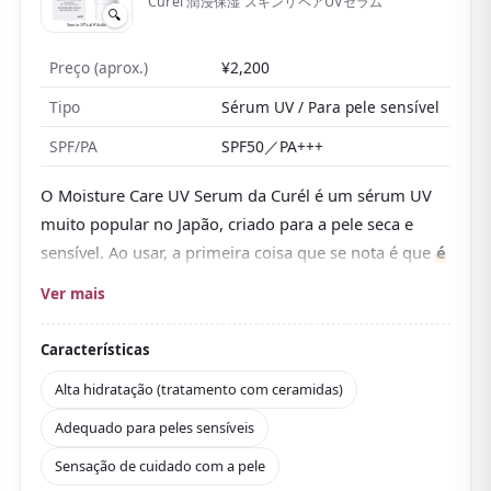
Curél 潤浸保湿 スキンリペアUVセラム
🔍
Preço (aprox.)
¥2,200
Tipo
Sérum UV / Para pele sensível
SPF/PA
SPF50／PA+++
O Moisture Care UV Serum da Curél é um sérum UV
muito popular no Japão, criado para a pele seca e
sensível. Ao usar, a primeira coisa que se nota é que
é
bastante hidratante
.
Ver mais
Mais do que um protetor solar,
parece-se com um
produto de cuidado da pele e é agradável de usar
,
Características
de modo que a pele repuxa relativamente pouco
Alta hidratação (tratamento com ceramidas)
mesmo em épocas secas. Por ser um sérum, espalha-
Adequado para peles sensíveis
se bem e tem um toque leve, mas mantém a proteção
firme de um SPF50／PA+++, o que é um charme.
Sensação de cuidado com a pele