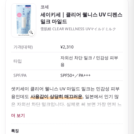
코세
세이키세
| 클리어 웰니스 UV 디펜스
밀크 마일드
雪肌精 CLEAR WELLNESS UVマイルドミルク
🔍
가격(대략)
¥2,310
자외선 차단 밀크 / 민감성 피부
타입
용
SPF/PA
SPF50+／PA+++
셋키세이 클리어 웰니스 UV 마일드 밀크는 민감성 피부
용인데도
사용감이 상당히 매끄러운
, 일본에서 인기 많
은 자외선 차단 밀크입니다. 실제로 써 보면 가장 먼저 느
껴지는 건 물리(미네랄) 차단제인데도 무겁지 않다는 점
더 보기
이에요.
민감성 피부용 차단제는 백탁이 생기거나 당기는 경우가
특징