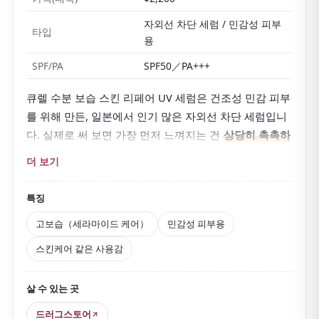
자외선 차단 세럼 / 민감성 피부
타입
용
SPF/PA
SPF50／PA+++
큐렐 수분 보습 스킨 리페어 UV 세럼은 건조성 민감 피부
를 위해 만든, 일본에서 인기 많은 자외선 차단 세럼입니
다. 실제로 써 보면 가장 먼저 느껴지는 건
상당히 촉촉하
다
는 점이에요.
더 보기
자외선 차단제라기보다
스킨케어에 가까운 느낌이라 쓰
기 좋고
, 건조한 시기에도 피부가 비교적 당기지 않습니
특징
다. 세럼 타입이라 발림성이 좋고 사용감이 가벼운데도
고보습（세라마이드 케어）
민감성 피부용
SPF50／PA+++의 탄탄한 차단력을 갖춘 점이 매력이에
스킨케어 같은 사용감
요.
또한 세라마이드 케어를 콘셉트로 해 건조하거나 예민한
살 수 있는 곳
피부에도 편안하게 쓸 수 있습니다. 자외선 흡수제 무첨
가·무향료·무알코올의 저자극 설계라 일본에서도 민감성
드러그스토어