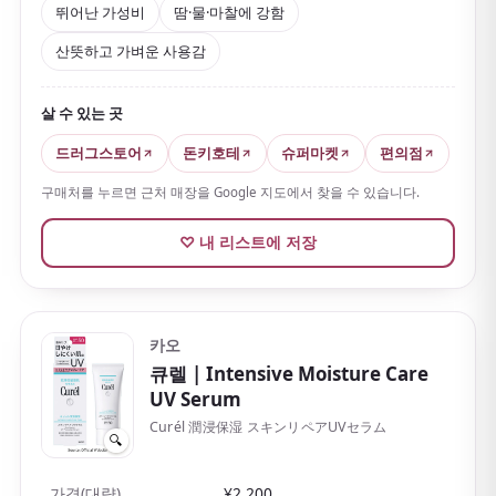
뛰어난 가성비
땀·물·마찰에 강함
야외에 있는 상황과 잘 맞아요.
산뜻하고 가벼운 사용감
게다가
백탁이 잘 생기지 않고 끈적임도 비교적 적어
'밀
크 타입은 무거울 것 같다'고 여기던 사람도 쓰기 편합니
살 수 있는 곳
다.
드러그스토어
돈키호테
슈퍼마켓
편의점
구매처를 누르면 근처 매장을 Google 지도에서 찾을 수 있습니다.
♡ 내 리스트에 저장
카오
큐렐
| Intensive Moisture Care
UV Serum
Curél 潤浸保湿 スキンリペアUVセラム
🔍
가격(대략)
¥2,200