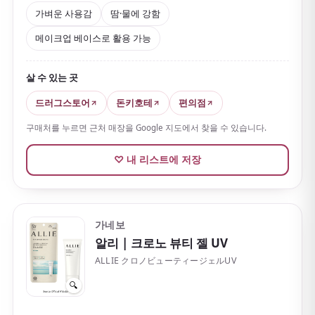
니다. 일본 여행 중에는 야외를 오래 걷는 경우가 많은데,
가벼운 사용감
땀·물에 강함
아넷사는 땀과 물에 강한 슈퍼 워터프루프 처방이라 관광
메이크업 베이스로 활용 가능
할 때 상당히 든든해요.
메이크업 베이스로도 잘 맞고 클렌징 폼으로 지울 수 있
살 수 있는 곳
다는 점도 인기 요인입니다. 최근에는 원래 자외선 차단
제의 무거움을 부담스러워하던 사람들에게도 호평을 받
드러그스토어
돈키호테
편의점
고 있어요.
구매처를 누르면 근처 매장을 Google 지도에서 찾을 수 있습니다.
♡ 내 리스트에 저장
가네보
알리
| 크로노 뷰티 젤 UV
ALLIE クロノビューティージェルUV
🔍