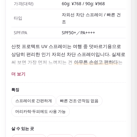
가격(대략)
60g: ¥768 / 90g: ¥968
자외선 차단 스프레이 / 빠른 건
타입
조
SPF/PA
SPF50+／PA++++
산컷 프로텍트 UV 스프레이는 여행 중 덧바르기용으로
상당히 편리한 인기 자외선 차단 스프레이입니다. 실제로
써 보면 가장 먼저 느껴지는 건
아무튼 손쉽고 편하다
는
점이에요.
더 보기
스프레이 타입이라
손을 더럽히지 않고 쓸 수 있어
외출
중에도 빠르게 자외선 차단을 덧바를 수 있어 편리합니
특징
다. SPF50+／PA++++로 덧바르기용으로도 상당히 탄탄하
스프레이로 간편하게
빠른 건조·끈적임 없음
게 차단해요.
머리카락·두피에도 사용 가능
게다가 빠르게 마르는 타입이라 끈적임이 적고, 머리카락
·두피·목 뒤처럼 바르기 어려운 부위에도 쓰기 좋은 점이
살 수 있는 곳
매력입니다. 또한 메이크업 위에도 쓸 수 있어 일본 여행