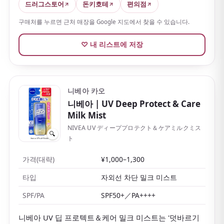
의 긴 관광과도 잘 맞아요.
드러그스토어
돈키호테
편의점
구매처를 누르면 근처 매장을 Google 지도에서 찾을 수 있습니다.
♡ 내 리스트에 저장
니베아 카오
니베아
| UV Deep Protect & Care
Milk Mist
NIVEA UV ディーププロテクト＆ケアミルクミス
🔍
ト
가격(대략)
¥1,000–1,300
타입
자외선 차단 밀크 미스트
SPF/PA
SPF50+／PA++++
니베아 UV 딥 프로텍트＆케어 밀크 미스트는 '덧바르기