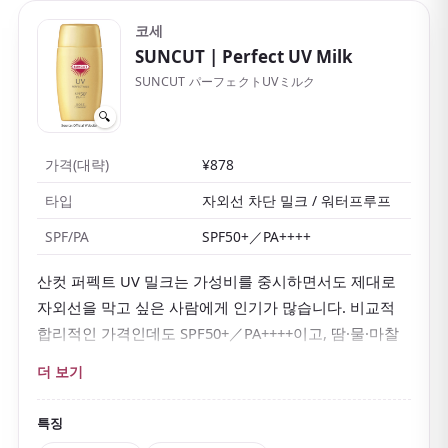
코세
SUNCUT
| Perfect UV Milk
SUNCUT パーフェクトUVミルク
🔍
가격(대략)
¥878
타입
자외선 차단 밀크 / 워터프루프
SPF/PA
SPF50+／PA++++
산컷 퍼펙트 UV 밀크는 가성비를 중시하면서도 제대로
자외선을 막고 싶은 사람에게 인기가 많습니다. 비교적
합리적인 가격인데도 SPF50+／PA++++이고, 땀·물·마찰
에 강한 고내구 처방이에요.
더 보기
실제로 써 보면 밀크 타입 특유의 밀착감은 있지만
의외
로 산뜻해서
'무겁지 않다'는 인상을 줍니다. 슈퍼 워터프
특징
루프 처방이라 바다·수영장·테마파크·야외 관광처럼 오래