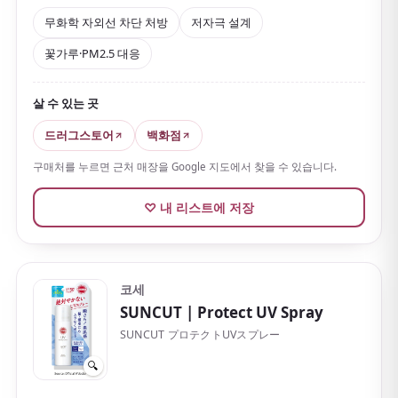
있는데, 이 제품은
비교적 매끄럽게 잘 펴 발려 피부에 잘
무화학 자외선 차단 처방
저자극 설계
밀착됩니다
. SPF50+／PA+++로 탄탄하게 차단하고 얼굴
꽃가루·PM2.5 대응
과 몸에 모두 쓰기 좋아요.
또한 자외선 흡수제 무첨가·무알코올·무향료·무착색의 저
살 수 있는 곳
자극 설계가 잘 갖춰져 있어 피부가 예민할 때도 편안하
게 쓸 수 있습니다. 게다가 꽃가루·PM2.5·먼지 같은 미립
드러그스토어
백화점
자까지 배려해 일본 여행 중 환경 변화가 신경 쓰이는 분
구매처를 누르면 근처 매장을 Google 지도에서 찾을 수 있습니다.
께도 잘 맞습니다.
♡ 내 리스트에 저장
코세
SUNCUT
| Protect UV Spray
SUNCUT プロテクトUVスプレー
🔍