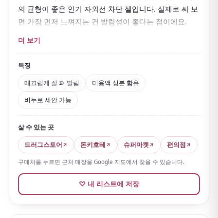
의 균형이 좋은 인기 자외선 차단 젤입니다. 실제로 써 보
면 가장 먼저 느껴지는 건 발림성이 좋다는 점이에요.
젤 타입이라
매끄럽게 펴 발려
얼굴뿐 아니라 팔·목에도
더 보기
바르기 좋아 일본 여행의 일상 사용에 상당히 편리합니
다. SPF50+／PA++++로 탄탄하게 차단하면서도 무겁지
특징
않고 끈적임도 비교적 적어요.
매끄럽게 잘 펴 발림
미용액 성분 함유
게다가 슈퍼 워터프루프 처방인데도 클렌징 폼으로 지울
비누로 세안 가능
수 있다는 점이 세심합니다. 또한 미용액 성분이 들어 있
어
시간이 지나도 잘 건조해지지 않는
점도 매력이에요.
살 수 있는 곳
윤기 있는 마무리에 가까워서 매트하거나 가루 날리는 차
드러그스토어
돈키호테
슈퍼마켓
편의점
단제를 싫어하는 분께 비교적 잘 맞습니다.
구매처를 누르면 근처 매장을 Google 지도에서 찾을 수 있습니다.
♡ 내 리스트에 저장