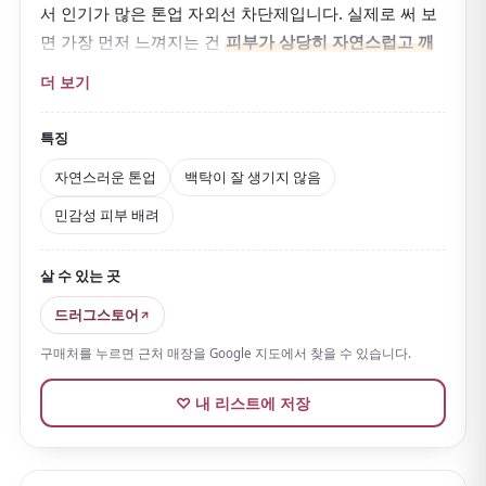
서 인기가 많은 톤업 자외선 차단제입니다. 실제로 써 보
면 가장 먼저 느껴지는 건
피부가 상당히 자연스럽고 깨
끗하게 보인다
는 점이에요.
더 보기
은은한 핑크 톤이 들어 있어
백탁이 잘 생기지 않아 자연
스러운 윤기와 화사한 혈색을 표현하기 쉽습니다
.
촉촉
특징
하면서도 너무 무겁지 않은 사용감
이라 일본의 무더운 여
자연스러운 톤업
백탁이 잘 생기지 않음
름에도 비교적 쓰기 편해요.
민감성 피부 배려
끈적이지 않아 관광 중에도 사용하기 좋고 메이크업 베이
스로도 인기가 많습니다. SPF50+／PA++++라 제대로 자
살 수 있는 곳
외선을 막고 싶은 분께 잘 맞는데, 일본 여행 중에는 야외
를 오래 걷는 경우가 많아 이 정도 차단력이면 안심이 됩
드러그스토어
니다.
구매처를 누르면 근처 매장을 Google 지도에서 찾을 수 있습니다.
게다가 비누로 지울 수 있고 민감성 피부를 배려해 만들
♡ 내 리스트에 저장
어진 점도 매력이에요. 무향료 처방이라 향이 강한 화장
품을 꺼리는 분도 쓰기 편합니다.
드러그스토어, PLAZA, 로프트 등에서 비교적 쉽게 구할