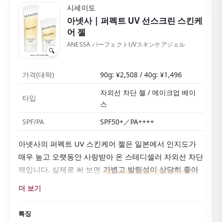
수 있어 일본에서 인기 있는 자외선 차단제를 써 보고 싶
시세이도
아넷사
| 퍼펙트 UV 선스크린 스킨케
은 분께 추천합니다.
어 젤
ANESSA パーフェクトUVスキンケアジェル
🔍
가격(대략)
90g: ¥2,508 / 40g: ¥1,496
자외선 차단 젤 / 메이크업 베이
타입
스
SPF/PA
SPF50+／PA++++
아넷사의 퍼펙트 UV 스킨케어 젤은 일본에서 인지도가
매우 높고 오랫동안 사랑받아 온 스테디셀러 자외선 차단
제입니다. 실제로 써 보면
가볍고 발림성이 상당히 좋아
서
'SPF50+가 정말 맞나?' 싶을 정도예요.
더 보기
젤 타입이라
촉촉하게 잘 펴 발리고 백탁도 잘 생기지 않
아
일본의 무더운 여름에도 비교적 쾌적하게 쓸 수 있습
특징