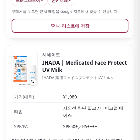
드러그스토어
돈키호테
'강력한 차단＝지우기 어렵다'고 여기는 사람도 있지만,
알리에는 사용 편의성에서 좋은 균형을 잡고 있습니다.
구매처를 누르면 근처 매장을 Google 지도에서 찾을 수 있습니다.
♡ 내 리스트에 저장
시세이도
IHADA
| Medicated Face Protect
UV Milk
IHADA 薬用フェイスプロテクトUVミルク
🔍
가격(대략)
¥1,980
자외선 차단 밀크 / 메이크업 베
타입
이스
SPF/PA
SPF50+／PA++++