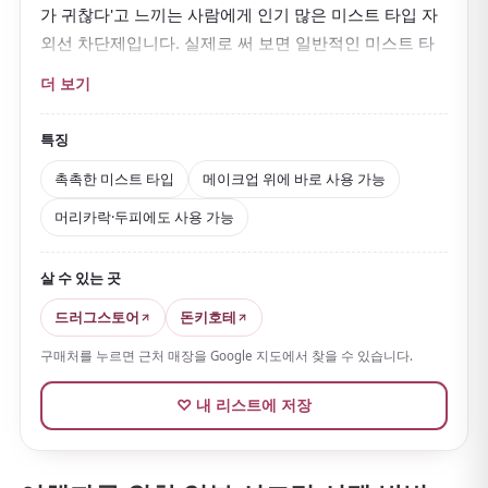
가 귀찮다'고 느끼는 사람에게 인기 많은 미스트 타입 자
외선 차단제입니다. 실제로 써 보면 일반적인 미스트 타
입보다
촉촉함이 있으면서도 끈적임이 적어
상당히 쓰기
더 보기
좋아요.
유백색 자외선 차단 밀크가 고운 미스트로 분사되어 '미
특징
스트인데도 단단히 밀착되는 느낌'이 듭니다. 특히 편리
촉촉한 미스트 타입
메이크업 위에 바로 사용 가능
한 건
메이크업 위에도 쓰기 좋다
는 점이에요.
머리카락·두피에도 사용 가능
관광할 때는 땀을 흘리거나 야외를 오래 걷는 경우가 많
은데, 이 미스트라면 손을 더럽히지 않고 빠르게 덧바를
살 수 있는 곳
수 있습니다. 또한 머리카락·두피에도 쓸 수 있어 일본의
여름 여행과 잘 맞아요.
드러그스토어
돈키호테
구매처를 누르면 근처 매장을 Google 지도에서 찾을 수 있습니다.
♡ 내 리스트에 저장