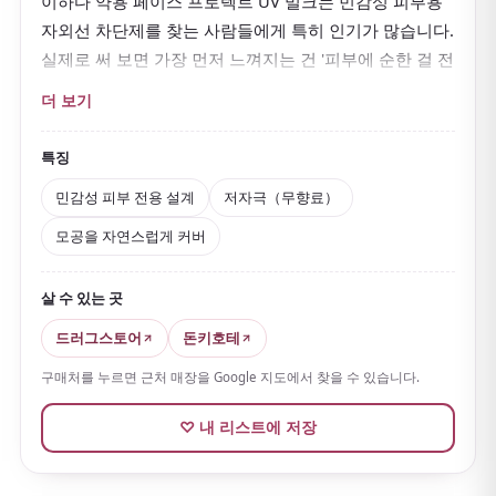
이하다 약용 페이스 프로텍트 UV 밀크는 민감성 피부용
자외선 차단제를 찾는 사람들에게 특히 인기가 많습니다.
실제로 써 보면 가장 먼저 느껴지는 건 '피부에 순한 걸 전
제로 만들었구나' 하는 점이에요.
더 보기
무향료·무알코올(에탄올)·무파라벤 처방이라 건조한 계절
이나 피부가 예민할 때도 비교적 쓰기 좋습니다.
특징
SPF50+／PA++++로 차단력은 상당히 높은데도
당김이 거
민감성 피부 전용 설계
저자극（무향료）
의 없고 촉촉함도 있어
민감성 피부용으로 균형이 잘 잡
모공을 자연스럽게 커버
혀 있어요.
또한 은은한 베이지 톤이 들어 있어
모공과 붉은기를 자
살 수 있는 곳
연스럽게 가려 주고
메이크업 베이스로도 쓰기 좋은 점이
매력입니다.
드러그스토어
돈키호테
구매처를 누르면 근처 매장을 Google 지도에서 찾을 수 있습니다.
♡ 내 리스트에 저장