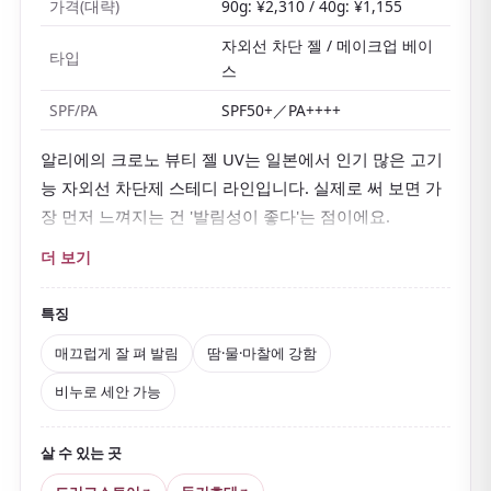
가격(대략)
90g: ¥2,310 / 40g: ¥1,155
자외선 차단 젤 / 메이크업 베이
타입
스
SPF/PA
SPF50+／PA++++
알리에의 크로노 뷰티 젤 UV는 일본에서 인기 많은 고기
능 자외선 차단제 스테디 라인입니다. 실제로 써 보면 가
장 먼저 느껴지는 건 '발림성이 좋다'는 점이에요.
촉촉한 젤 타입이라
피부에 매끄럽게 펴 발려 무거운 차
더 보기
단제를 싫어하는 사람도 비교적 쓰기 쉽습니다
.
SPF50+／PA++++인데도
끈적이지 않고 백탁도 잘 생기지
특징
않아
일본의 후텁지근한 여름과 잘 맞아요.
매끄럽게 잘 펴 발림
땀·물·마찰에 강함
게다가 물·땀·마찰에 강한 슈퍼 워터프루프 처방이라 야
비누로 세안 가능
외를 오래 걷는 여행에도 든든하고, 바다나 테마파크처럼
땀이 많이 나는 상황에도 잘 맞습니다. 클렌징 폼이나 바
살 수 있는 곳
디워시로 지울 수 있다는 점도 인기 이유예요.