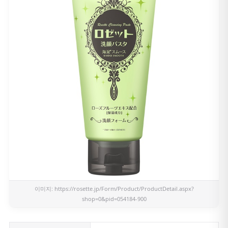
이미지:
https://rosette.jp/Form/Product/ProductDetail.aspx?
shop=0&pid=054184-900