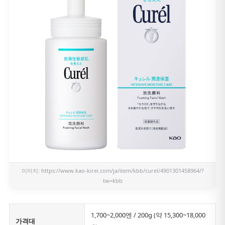
이미지:
https://www.kao-kirei.com/ja/item/kbb/curel/4901301458964/?
tw=kbb
1,700~2,000엔 / 200g (약 15,300~18,000
가격대