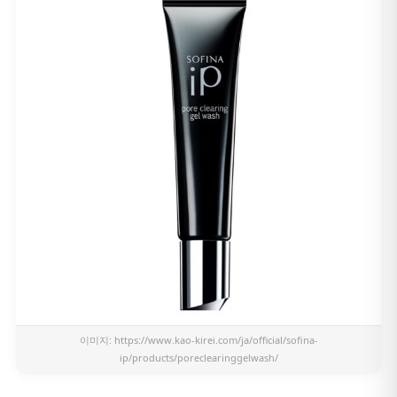
이미지:
https://www.kao-kirei.com/ja/official/sofina-
ip/products/poreclearinggelwash/