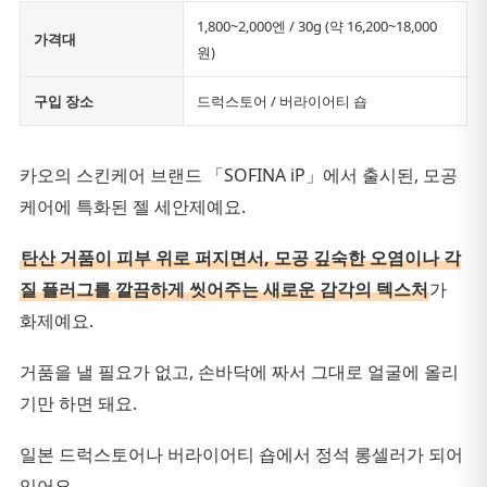
1,800~2,000엔 / 30g (약 16,200~18,000
가격대
원)
구입 장소
드럭스토어 / 버라이어티 숍
카오의 스킨케어 브랜드 「SOFINA iP」에서 출시된, 모공
케어에 특화된 젤 세안제예요.
탄산 거품이 피부 위로 퍼지면서, 모공 깊숙한 오염이나 각
질 플러그를 깔끔하게 씻어주는 새로운 감각의 텍스처
가
화제예요.
거품을 낼 필요가 없고, 손바닥에 짜서 그대로 얼굴에 올리
기만 하면 돼요.
일본 드럭스토어나 버라이어티 숍에서 정석 롱셀러가 되어
있어요.