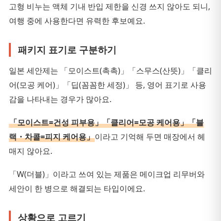
고형 비누는 액체 기내 반입 제한을 신경 쓰지 않아도 되니,
여행 중에 사용한다면 유력한 후보예요.
패키지 표기로 구분하기
일본 세안제는 「모이스트(촉촉)」「스무스(산뜻)」「클리
어(모공 케어)」「딥(꼼꼼한 세정)」 등, 영어 표기로 사용
감을 나타내는 경우가 많아요.
「모이스트=건성 피부용」「클리어=모공 케어용」「블
랙・차콜=피지 케어용」
이라고 기억해 두면 매장에서 헤
매지 않아요.
「W(더블)」이라고 쓰여 있는 제품은 메이크업 리무버와
세안이 한 병으로 해결되는 타입이에요.
상황으로 고르기