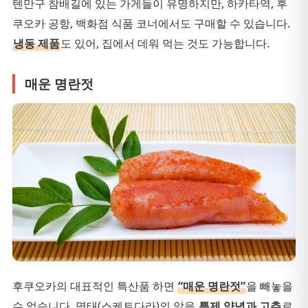
텐만구 참배길에 있는 가게들이 유명하지만, 하카타역, 후
쿠오카 공항, 백화점 식품 코너에서도 구매할 수 있습니다.
냉동 제품
도 있어, 집에서 데워 먹는 것도 가능합니다.
매운 명란젓
후쿠오카의 대표적인 특산품 하면
“매운 명란젓”
을 빼놓을
수 없습니다. 명태(스케트다라)의 알을
특제 양념과 고추
로