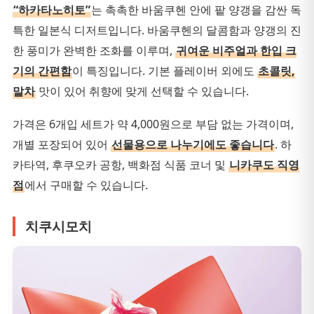
“하카타노히토”
는 촉촉한 바움쿠헨 안에 팥 양갱을 감싼 독
특한 일본식 디저트입니다. 바움쿠헨의 달콤함과 양갱의 진
한 풍미가 완벽한 조화를 이루며,
귀여운 비주얼과 한입 크
기의 간편함
이 특징입니다. 기본 플레이버 외에도
초콜릿,
말차
맛이 있어 취향에 맞게 선택할 수 있습니다.
가격은 6개입 세트가 약 4,000원으로 부담 없는 가격이며,
개별 포장되어 있어
선물용으로 나누기에도 좋습니다
. 하
카타역, 후쿠오카 공항, 백화점 식품 코너 및
니카쿠도 직영
점
에서 구매할 수 있습니다.
치쿠시모치