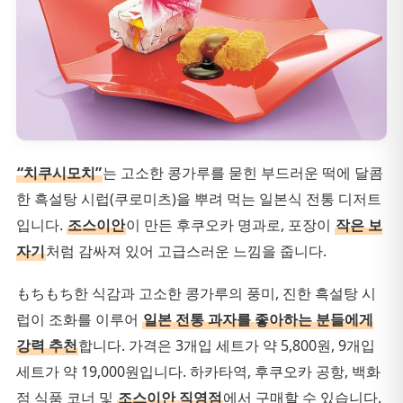
“치쿠시모치”
는 고소한 콩가루를 묻힌 부드러운 떡에 달콤
한 흑설탕 시럽(쿠로미츠)을 뿌려 먹는 일본식 전통 디저트
입니다.
조스이안
이 만든 후쿠오카 명과로, 포장이
작은 보
자기
처럼 감싸져 있어 고급스러운 느낌을 줍니다.
もちもち한 식감과 고소한 콩가루의 풍미, 진한 흑설탕 시
럽이 조화를 이루어
일본 전통 과자를 좋아하는 분들에게
강력 추천
합니다. 가격은 3개입 세트가 약 5,800원, 9개입
세트가 약 19,000원입니다. 하카타역, 후쿠오카 공항, 백화
점 식품 코너 및
조스이안 직영점
에서 구매할 수 있습니다.