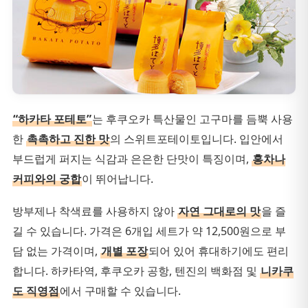
“하카타 포테토”
는 후쿠오카 특산물인 고구마를 듬뿍 사용
한
촉촉하고 진한 맛
의 스위트포테이토입니다. 입안에서
부드럽게 퍼지는 식감과 은은한 단맛이 특징이며,
홍차나
커피와의 궁합
이 뛰어납니다.
방부제나 착색료를 사용하지 않아
자연 그대로의 맛
을 즐
길 수 있습니다. 가격은 6개입 세트가 약 12,500원으로 부
담 없는 가격이며,
개별 포장
되어 있어 휴대하기에도 편리
합니다. 하카타역, 후쿠오카 공항, 텐진의 백화점 및
니카쿠
도 직영점
에서 구매할 수 있습니다.