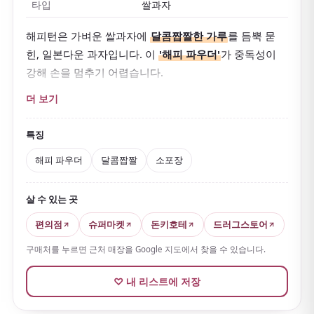
타입
쌀과자
해피턴은 가벼운 쌀과자에
달콤짭짤한 가루
를 듬뿍 묻
힌, 일본다운 과자입니다. 이
'해피 파우더'
가 중독성이
강해 손을 멈추기 어렵습니다.
1970년대 오일쇼크 시기에 '행복이 돌아오기를(Happy
더 보기
Turn)' 바라는 마음으로 이름 지어졌습니다.
작은 봉지 포
장
이라 먹기 편하고 선물로도 환영받습니다.
특징
해피 파우더
달콤짭짤
소포장
살 수 있는 곳
편의점
슈퍼마켓
돈키호테
드러그스토어
구매처를 누르면 근처 매장을 Google 지도에서 찾을 수 있습니다.
♡ 내 리스트에 저장