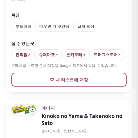
토스터나 전자레인지에 살짝 데우면
갓 구운 듯 폭신한
식감
이 됩니다.
낱개 포장
이라 휴대가 편하고 기념품으
특징
로도 좋습니다.
부드러움
데우면 더 맛있음
낱개 포장
살 수 있는 곳
편의점
슈퍼마켓
돈키호테
드러그스토어
구매처를 누르면 근처 매장을 Google 지도에서 찾을 수 있습니다.
♡ 내 리스트에 저장
메이지
🔍
Kinoko no Yama & Takenoko no
Sato
きのこの山・たけのこの里