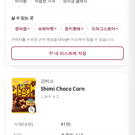
바삭함
저렴한 가격
편의점 클래식
살 수 있는 곳
편의점
슈퍼마켓
돈키호테
드러그스토어
구매처를 누르면 근처 매장을 Google 지도에서 찾을 수 있습니다.
♡ 내 리스트에 저장
긴비스
Shimi Choco Corn
しみチョコ
🔍
가격(대략)
¥150
타입
초콜릿 스낵