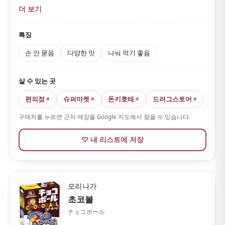
밀크 초콜릿 외에도 말차, 딸기, 아몬드 크런치 등 다양한
더 보기
맛과 시즌 한정판이 있습니다. 인기가 워낙 많아 일본에
는
'포키 데이(11월 11일)'
까지 있을 정도입니다.
특징
친구나 가족과 나눠 먹기 좋아 어떤 자리에나 잘 어울립
손 안 묻음
다양한 맛
나눠 먹기 좋음
니다.
살 수 있는 곳
편의점
슈퍼마켓
돈키호테
드러그스토어
구매처를 누르면 근처 매장을 Google 지도에서 찾을 수 있습니다.
♡ 내 리스트에 저장
모리나가
초코볼
チョコボール