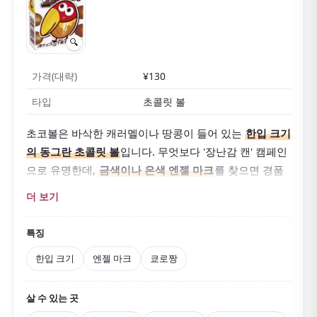
🔍
가격(대략)
¥130
타입
초콜릿 볼
초코볼은 바삭한 캐러멜이나 땅콩이 들어 있는
한입 크기
의 동그란 초콜릿 볼
입니다. 무엇보다 '장난감 캔' 캠페인
으로 유명한데,
금색이나 은색 엔젤 마크
를 찾으면 경품
을 받을 수 있어 아이 어른 모두 설레게 합니다.
더 보기
가벼운 식감과 적당한 단맛이 자꾸 손이 가게 만듭니다.
귀여운 마스코트
'쿄로짱'
도 사랑받는 일본 과자 문화의
특징
아이콘입니다.
한입 크기
엔젤 마크
쿄로짱
살 수 있는 곳