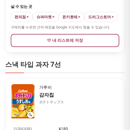
살 수 있는 곳
편의점
슈퍼마켓
돈키호테
드러그스토어
구매처를 누르면 근처 매장을 Google 지도에서 찾을 수 있습니다.
♡ 내 리스트에 저장
스낵 타입 과자 7선
가루비
감자칩
ポテトチップス
🔍
가격(대략)
¥180