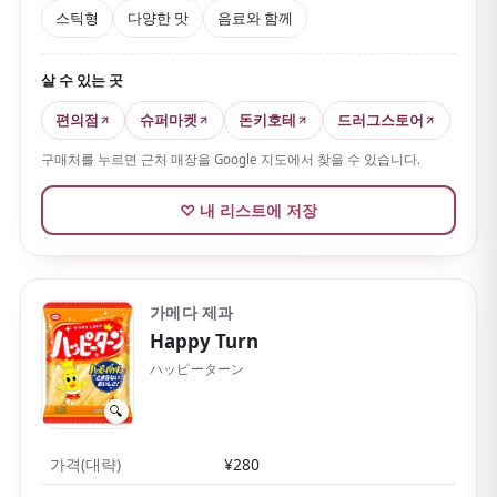
포키와 더불어 일본을 대표하는 과자로, 휴대가 편해 여
스틱형
다양한 맛
음료와 함께
행 중에도 즐기기 좋습니다.
살 수 있는 곳
편의점
슈퍼마켓
돈키호테
드러그스토어
구매처를 누르면 근처 매장을 Google 지도에서 찾을 수 있습니다.
♡ 내 리스트에 저장
가메다 제과
Happy Turn
ハッピーターン
🔍
가격(대략)
¥280