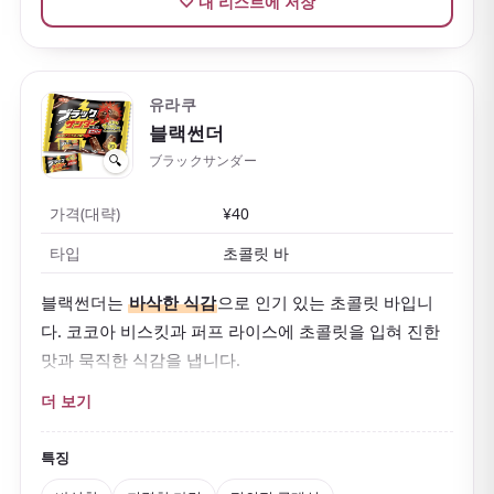
♡ 내 리스트에 저장
유라쿠
블랙썬더
ブラックサンダー
🔍
가격(대략)
¥40
타입
초콜릿 바
블랙썬더는
바삭한 식감
으로 인기 있는 초콜릿 바입니
다. 코코아 비스킷과 퍼프 라이스에 초콜릿을 입혀 진한
맛과 묵직한 식감을 냅니다.
'천둥 같은 맛있음!'
이라는 슬로건처럼 한입에도 강렬합
더 보기
니다.
저렴한 가격
에 편의점에서 쉽게 살 수 있는, 인기
높은 일상의 일본 초콜릿이며 한정·지역 한정판도 많습니
특징
다.