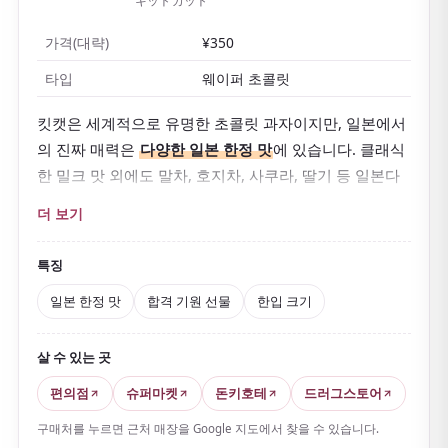
キットカット
가격(대략)
¥350
타입
웨이퍼 초콜릿
킷캣은 세계적으로 유명한 초콜릿 과자이지만, 일본에서
의 진짜 매력은
다양한 일본 한정 맛
에 있습니다. 클래식
한 밀크 맛 외에도 말차, 호지차, 사쿠라, 딸기 등 일본다
운 맛이 가득합니다.
더 보기
이름이 일본어
'킷토 카츠(반드시 이긴다)'와 발음이 비슷
해
수험생을 위한 행운의 선물로도 인기입니다. 지역 한
특징
정 맛도 풍부해 여행 기념품으로 안성맞춤입니다.
일본 한정 맛
합격 기원 선물
한입 크기
바삭한 웨이퍼
와 초콜릿의 균형이 훌륭하고, 한입 크기
라 먹기에도 편합니다.
살 수 있는 곳
편의점
슈퍼마켓
돈키호테
드러그스토어
구매처를 누르면 근처 매장을 Google 지도에서 찾을 수 있습니다.