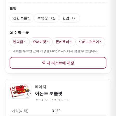
운이 좋으면 희귀한 그림을 만날 수도 있습니다.
한입 크
기
라 먹기 편하고 단맛도 적당해 남녀노소 모두 좋아합니
특징
다.
진한 초콜릿
수백 종 그림
한입 크기
포장도 귀여워 인기 기념품으로, 눈과 입을 모두 만족시
킵니다.
살 수 있는 곳
편의점
슈퍼마켓
돈키호테
드러그스토어
구매처를 누르면 근처 매장을 Google 지도에서 찾을 수 있습니다.
♡ 내 리스트에 저장
메이지
아몬드 초콜릿
🔍
アーモンドチョコレート
가격(대략)
¥430