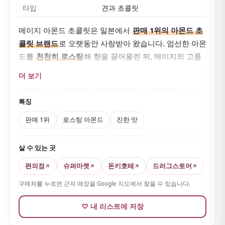
타입
견과 초콜릿
메이지 아몬드 초콜릿은 일본에서
판매 1위의 아몬드 초
콜릿 브랜드
로 오랫동안 사랑받아 왔습니다. 엄선한 아몬
드를
천천히 로스팅
해 향을 끌어올린 뒤, 메이지의 고품
질 초콜릿으로 감쌉니다.
더 보기
아몬드의
바삭한 식감
과 부드럽고 진한 초콜릿이 완벽하
게 균형을 이뤄 한입마다 고급스럽습니다.
특징
판매 1위
로스팅 아몬드
진한 맛
살 수 있는 곳
편의점
슈퍼마켓
돈키호테
드러그스토어
구매처를 누르면 근처 매장을 Google 지도에서 찾을 수 있습니다.
♡ 내 리스트에 저장