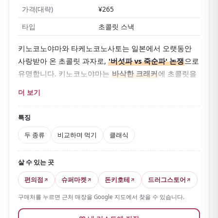
가격(대략)
¥265
타입
초콜릿 스낵
키노코노야마와 타케노코노사토는 일본에서 오랫동안
사랑받아 온 초콜릿 과자로,
'버섯파 vs 죽순파' 논쟁
으로
유명합니다. 키노코노야마는
바삭한 크래커
에 초콜릿을
입혀 식감이 가볍고, 타케노코노사토는
부드러운 쿠키
에
더 보기
초콜릿이 배어들어 맛이 더 진합니다.
둘 다 맛있게 달라 비교하며 먹는 것도 즐거움입니다.
특징
두 종류
비교하며 먹기
클래식
살 수 있는 곳
편의점
슈퍼마켓
돈키호테
드러그스토어
구매처를 누르면 근처 매장을 Google 지도에서 찾을 수 있습니다.