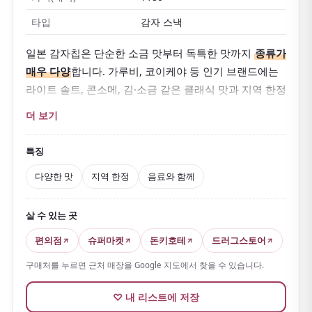
타입
감자 스낵
일본 감자칩은 단순한 소금 맛부터 독특한 맛까지
종류가
매우 다양
합니다. 가루비, 코이케야 등 인기 브랜드에는
라이트 솔트, 콘소메, 김·소금 같은 클래식 맛과 지역 한정
맛이 있습니다.
더 보기
와사비, 우메시소
같은 일본다운 선택지도 빠지지 않습
니다. 가벼운 바삭함이 중독성 있고,
음료와 곁들이면 최
특징
고
입니다.
다양한 맛
지역 한정
음료와 함께
살 수 있는 곳
편의점
슈퍼마켓
돈키호테
드러그스토어
구매처를 누르면 근처 매장을 Google 지도에서 찾을 수 있습니다.
♡ 내 리스트에 저장