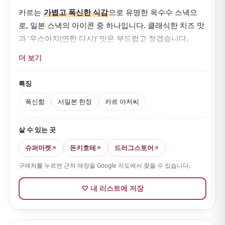
카르는
가볍고 폭신한 식감
으로 유명한 옥수수 스낵으
로, 일본 스낵의 아이콘 중 하나입니다. 클래식한 치즈 맛
과 '우스아지(연한 다시)' 맛은 부드럽고 정겹습니다.
폭신한 식감과 씹을 때 퍼지는 진한 맛이 중독성 있습니
더 보기
다. 지금은
일본 서부에서만 판매
되고 동부에서는 구하
기 어려워 그 매력이 더해집니다.
특징
포장의
카르 아저씨
도 사랑받는 일본 스낵 문화의 아이
폭신함
서일본 한정
카르 아저씨
콘입니다.
살 수 있는 곳
슈퍼마켓
돈키호테
드러그스토어
구매처를 누르면 근처 매장을 Google 지도에서 찾을 수 있습니다.
♡ 내 리스트에 저장