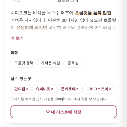
시미초코는 바삭한 옥수수 퍼프에
초콜릿을 듬뿍 입힌
가벼운 과자입니다. 단순해 보이지만 입에 넣으면 초콜릿
이
은은하게 퍼지며
폭신한 퍼프와 완벽하게 어우러집니
다.
더 보기
한입 한입 초콜릿이 느껴져
손을 멈추기 어렵습니다.
특징
초콜릿 듬뿍
가벼운 식감
중독성
살 수 있는 곳
편의점
슈퍼마켓
돈키호테
드러그스토어
구매처를 누르면 근처 매장을 Google 지도에서 찾을 수 있습니다.
♡ 내 리스트에 저장