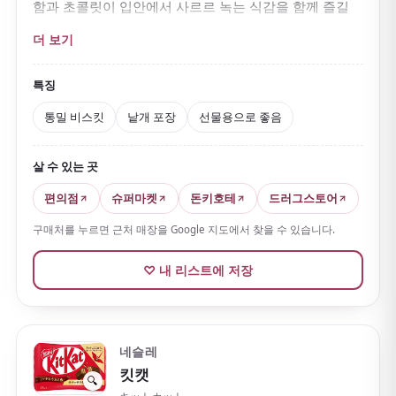
함과 초콜릿이 입안에서 사르르 녹는 식감을 함께 즐길
수 있습니다.
더 보기
초콜릿 면에는
범선 무늬
가 새겨져 있어 한층 세련된 느
낌을 줍니다. 밀크·다크·화이트 등 다양하게 있으며, 모두
특징
일본 과자 특유의 은은한 단맛을 지녔습니다.
통밀 비스킷
낱개 포장
선물용으로 좋음
낱개 포장
이라 기념품으로도 간식으로도 좋고, 단순하지
만 질리지 않아 많은 사랑을 받습니다.
살 수 있는 곳
편의점
슈퍼마켓
돈키호테
드러그스토어
구매처를 누르면 근처 매장을 Google 지도에서 찾을 수 있습니다.
♡ 내 리스트에 저장
네슬레
킷캣
🔍