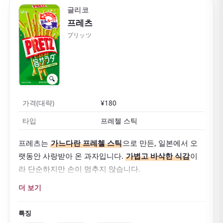
글리코
프레츠
プリッツ
🔍
가격(대략)
¥180
타입
프레첼 스틱
프레츠는
가느다란 프레첼 스틱
으로 만든, 일본에서 오
랫동안 사랑받아 온 과자입니다.
가볍고 바삭한 식감
이
라 단순하지만 손이 멈추지 않습니다.
클래식한 샐러드 맛 외에도 토마토, 버터, 데리야키 치킨
더 보기
등 다양한 맛이 있습니다. 짭짤한 균형 덕에 간식으로도,
음료와 곁들이기에도
좋습니다.
특징