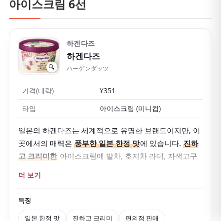
아이스크림 6선
하겐다즈
하겐다즈
🔍
ハーゲンダッツ
가격(대략)
¥351
타입
아이스크림 (미니컵)
일본의 하겐다즈는 세계적으로 유명한 브랜드이지만, 이
곳에서의 매력은
풍부한 일본 한정 맛
에 있습니다.
진하
고 크리미한
아이스크림에 말차, 호지차 라테, 자색고구
마 같은 일본다운 맛이 있습니다.
더 보기
고급스러워 보이지만 편의점과 슈퍼에서
쉽게 살 수 있습
니다
.
특징
일본 한정 맛
진하고 크리미
편의점 판매