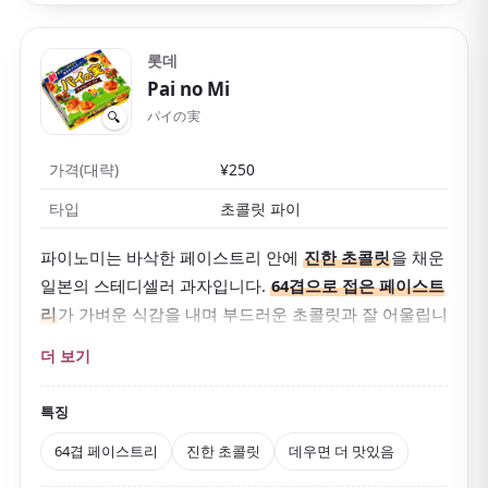
롯데
Pai no Mi
パイの実
🔍
가격(대략)
¥250
타입
초콜릿 파이
파이노미는 바삭한 페이스트리 안에
진한 초콜릿
을 채운
일본의 스테디셀러 과자입니다.
64겹으로 접은 페이스트
리
가 가벼운 식감을 내며 부드러운 초콜릿과 잘 어울립니
다.
더 보기
한입 크기라 먹기 편하고 차나 커피와도 잘 맞습니다. 토
스터에 살짝 데우면
갓 구운 듯한 향
이 퍼집니다.
특징
64겹 페이스트리
진한 초콜릿
데우면 더 맛있음