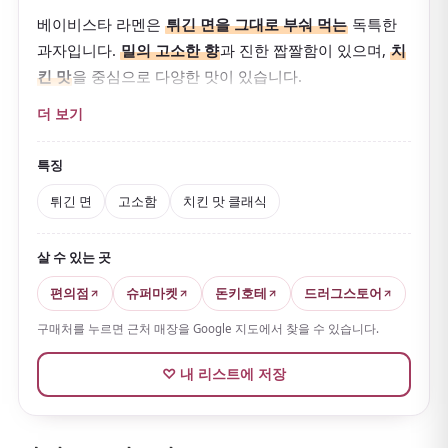
베이비스타 라멘은
튀긴 면을 그대로 부숴 먹는
독특한
과자입니다.
밀의 고소한 향
과 진한 짭짤함이 있으며,
치
킨 맛
을 중심으로 다양한 맛이 있습니다.
생산 중 부서진 면을 활용하려고 탄생했으며, 지금은 일
더 보기
본을 대표하는 과자 중 하나입니다.
특징
튀긴 면
고소함
치킨 맛 클래식
살 수 있는 곳
편의점
슈퍼마켓
돈키호테
드러그스토어
구매처를 누르면 근처 매장을 Google 지도에서 찾을 수 있습니다.
♡ 내 리스트에 저장