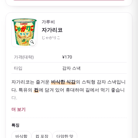
가루비
자가리코
じゃがりこ
🔍
가격(대략)
¥170
타입
감자 스낵
자가리코는 즐거운
바삭한 식감
의 스틱형 감자 스낵입니
다. 특유의
컵
에 담겨 있어 휴대하며 길에서 먹기 좋습니
다.
샐러드, 치즈, 버터감자
등 일본 특유의 맛이 다양하고 모
더 보기
두 맛있습니다. 스낵이지만 씹는 맛이 있고, 씹을수록 감
자의 풍미가 살아납니다.
특징
바삭함
컵 포장
다양한 맛