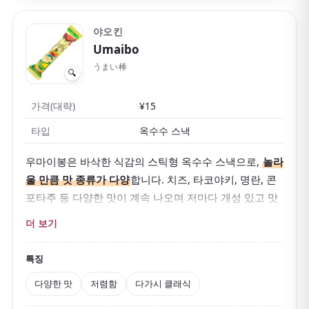
야오킨
Umaibo
うまい棒
🔍
가격(대략)
¥15
타입
옥수수 스낵
우마이봉은 바삭한 식감의 스틱형 옥수수 스낵으로,
놀라
울 만큼 맛 종류가 다양
합니다. 치즈, 타코야키, 명란, 콘
포타주 등 다양한 맛이 계속 나오며 저마다 개성 있고 맛
있습니다.
더 보기
저렴한 가격
도 매력으로 남녀노소 모두 좋아합니다. 포
장에는 귀여운
'우마에몬' 캐릭터
가 있으며, 일본 다가시
특징
(저가 과자) 문화의 아이콘입니다.
다양한 맛
저렴함
다가시 클래식