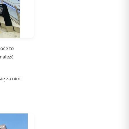
uoce to
naleźć
ię za nimi