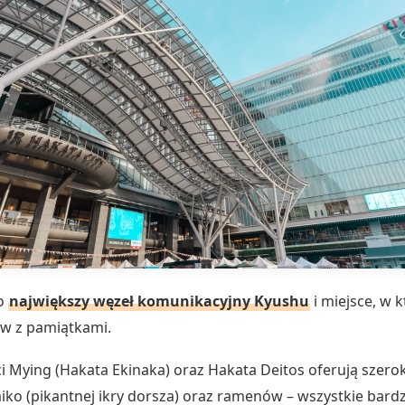
to
największy węzeł komunikacyjny Kyushu
i miejsce, w 
ów z pamiątkami.
i Mying (Hakata Ekinaka) oraz Hakata Deitos oferują szero
aiko (pikantnej ikry dorsza) oraz ramenów – wszystkie bar