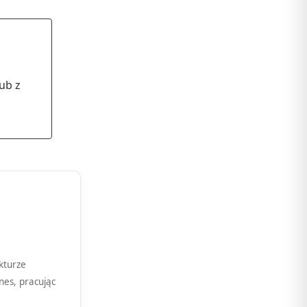
ub z
kturze
nes, pracując