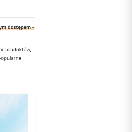
brym dostępem –
ór produktów,
popularne