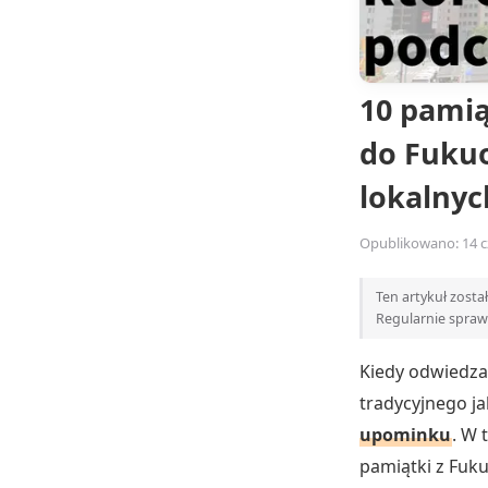
10 pamią
do Fukuo
lokalny
Opublikowano: 14 c
Ten artykuł zost
Regularnie spra
Kiedy odwiedza
tradycyjnego j
upominku
. W 
pamiątki z Fuku