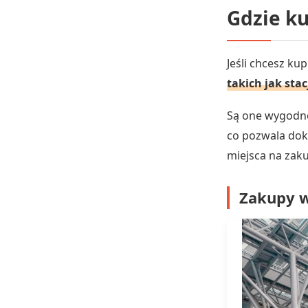
Gdzie ku
Jeśli chcesz ku
takich jak sta
Są one wygodne
co pozwala dok
miejsca na zak
Zakupy w