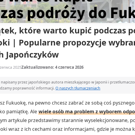
tek, które warto kupić podczas p
ki | Popularne propozycje wybra
ch Japończyków
zerwca 2025
Zaktualizowano: 4 czerwca 2026
ał napisany przez japońskiego autora mieszkającego w Japonii i przetłumacz
wdzamy poprawność informacji.
O naszych tłumaczeniach
sz Fukuokę, na pewno chcesz zabrać ze sobą coś pysznego
ako pamiątkę. Ale
wiele osób ma problem z wyborem odp
tym artykule przedstawimy starannie wyselekcjonowane, p
oki wraz z ich cechami oraz informacjami, gdzie je można k