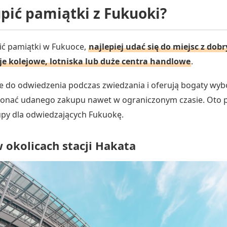
pić pamiątki z Fukuoki?
pić pamiątki w Fukuoce,
najlepiej udać się do miejsc z do
cje kolejowe, lotniska lub duże centra handlowe
.
 do odwiedzenia podczas zwiedzania i oferują bogaty wyb
onać udanego zakupu nawet w ograniczonym czasie. Oto 
upy dla odwiedzających Fukuokę.
 okolicach stacji Hakata