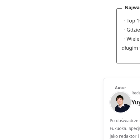
Najważ
・Top 10
・Gdzie 
・Wiele 
długim
Autor
Reda
Yu
Po doświadczen
Fukuoka. Specja
jako redaktor i