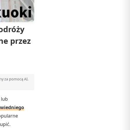
odróży
ne przez
ony za pomocą AI.
 lub
owiedniego
opularne
upić.