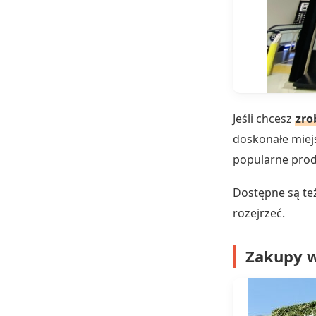
Jeśli chcesz
zro
doskonałe miej
popularne prod
Dostępne są też
rozejrzeć.
Zakupy w