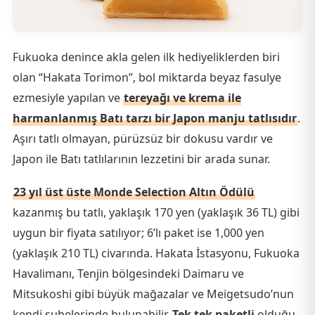
Fukuoka denince akla gelen ilk hediyeliklerden biri
olan “Hakata Torimon”, bol miktarda beyaz fasulye
ezmesiyle yapılan ve
tereyağı ve krema ile
harmanlanmış Batı tarzı bir Japon manju tatlısıdır
.
Aşırı tatlı olmayan, pürüzsüz bir dokusu vardır ve
Japon ile Batı tatlılarının lezzetini bir arada sunar.
23 yıl üst üste Monde Selection Altın Ödülü
kazanmış bu tatlı, yaklaşık 170 yen (yaklaşık 36 TL) gibi
uygun bir fiyata satılıyor; 6’lı paket ise 1,000 yen
(yaklaşık 210 TL) civarında. Hakata İstasyonu, Fukuoka
Havalimanı, Tenjin bölgesindeki Daimaru ve
Mitsukoshi gibi büyük mağazalar ve Meigetsudo’nun
kendi şubelerinde bulunabilir.
Tek tek paketli
olduğu