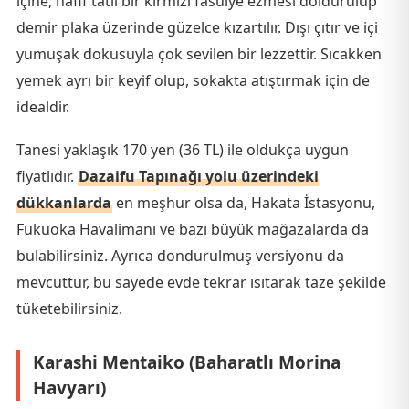
içine, hafif tatlı bir kırmızı fasulye ezmesi doldurulup
demir plaka üzerinde güzelce kızartılır. Dışı çıtır ve içi
yumuşak dokusuyla çok sevilen bir lezzettir. Sıcakken
yemek ayrı bir keyif olup, sokakta atıştırmak için de
idealdir.
Tanesi yaklaşık 170 yen (36 TL) ile oldukça uygun
fiyatlıdır.
Dazaifu Tapınağı yolu üzerindeki
dükkanlarda
en meşhur olsa da, Hakata İstasyonu,
Fukuoka Havalimanı ve bazı büyük mağazalarda da
bulabilirsiniz. Ayrıca dondurulmuş versiyonu da
mevcuttur, bu sayede evde tekrar ısıtarak taze şekilde
tüketebilirsiniz.
Karashi Mentaiko (Baharatlı Morina
Havyarı)