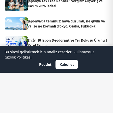
Japonya Tax Free Rehberi: Vergisiz Alışveriş ve
Kasım 2026 İadesi
Japonya'da temmuz: hava durumu, ne giyilir ve
valize ne koymalı (Tokyo, Osaka, Fukuoka)
En İyi 10 Japon Deodorant ve Ter Kokusu Ürünü |
Yerel Seçim
Bu siteyi geliştirmek için analiz çerezleri kullanıyoruz.
Gizlilik Politikası
Gintama × Tsukiji Gindaco efsane iş birliği 2026
Reddet
Kabul et
yazında Japonya genelinde başlıyor
En İyi 10 Japon Saç Kremi | Yerel Japonların
Seçimi