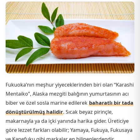
Fukuoka’nın meşhur yiyeceklerinden biri olan “Karashi
Mentaiko”, Alaska mezgiti balığının yumurtasının acı
biber ve özel sosla marine edilerek
baharatlı bir tada
dönüştürülmüş halidir
. Sıcak beyaz pirinçle,
makarnayla ya da içki yanında harika gider. Üreticiye
göre lezzet farkları olabilir; Yamaya, Fukuya, Fukusaya
ve Kanefuku gibi markalar en bilinenlerdendir.