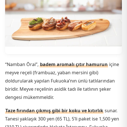
“Namban Ōrai”,
badem aromalı çıtır hamurun
içine
meyve reçeli (frambuaz, yaban mersini gibi)
doldurularak yapılan Fukuoka’nın ünlü tatlılarından
biridir. Meyve reçelinin asidik tadı ile tatlının şeker
dengesi mükemmeldir.
Taze fırından çıkmış gibi bir koku ve kıtırlık
sunar.
Tanesi yaklaşık 300 yen (65 TL), 5’li paket ise 1,500 yen
(310 TL) civarındadır. Hakata İstasyonu, Fukuoka