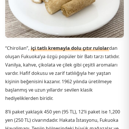
“Chirolian”,
içi tatlı kremayla dolu çıtır rulolar
dan
oluşan Fukuoka’ya özgü popüler bir Batı tarzı tatlıdır.
Vanilya, kahve, çikolata ve çilek gibi çeşitli aromaları
vardır. Hafif dokusu ve zarif tatlılığıyla her yaştan
kişinin beğenisini kazanır. 1962 yılında üretilmeye
başlanmış ve uzun yıllardır sevilen klasik
hediyeliklerden biridir.
8’li paket yaklaşık 450 yen (95 TL), 12’li paket ise 1,200
yen (250 TL) civarındadır. Hakata İstasyonu, Fukuoka
Havalimanı, Tenjin bölgesindeki büyük mağazalar ve