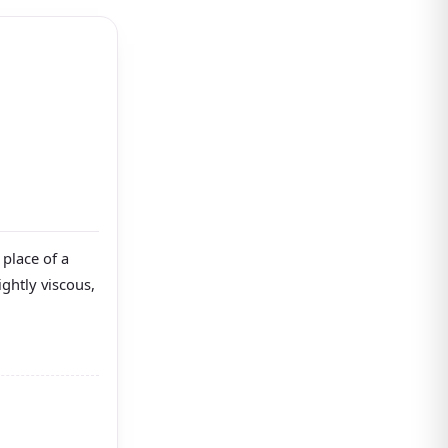
place of a
ightly viscous,
amide care,
regarded.
ersonal use,