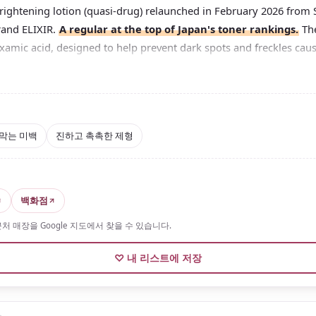
rightening lotion (quasi-drug) relaunched in February 2026 from
rand ELIXIR.
A regular at the top of Japan's toner rankings.
The
xamic acid, designed to help prevent dark spots and freckles cau
has a rich, slightly thick texture that settles gently into the skin. 
kincare lovers who also want age-care benefits.
 is also available, so it's easy to keep using long-term.
막는 미백
진하고 촉촉한 제형
백화점
 매장을 Google 지도에서 찾을 수 있습니다.
♡ 내 리스트에 저장