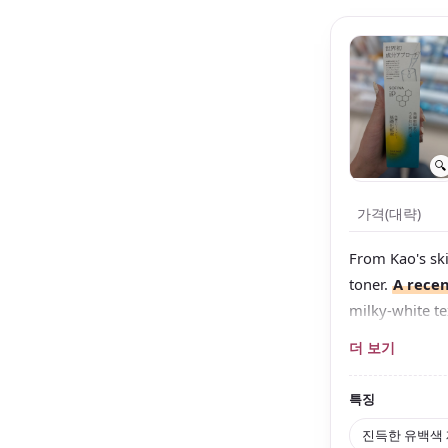
🔍
가격(대략)
From Kao's sk
toner.
A rece
milky-white te
It combines a 
더 보기
helping to soot
특징
You can pick b
while
the regu
진득한 유백색