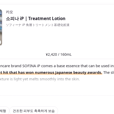
카오
소피나 iP
| Treatment Lotion
ソフィーナ iP 角層トリートメント基礎化粧液
¥2,420 / 160mL
incare brand SOFINA iP comes a base essence that can be used in 
nt hit that has won numerous Japanese beauty awards.
The sl
xture is light yet melts smoothly into the skin.
unique hydrating ingredient that helps lock in moisture with cer
he skin that tends to feel dry. The clear floral scent is also well-
etween a 160 mL bottle or the 320 mL BIG size — the larger for p
lar size is just the right volume for travel or as a souvenir
.
 제형
건조한 피부도 촉촉하게 보습