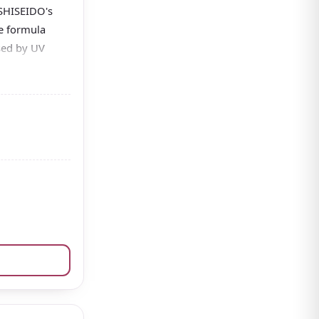
 SHISEIDO's
 formula
sed by UV
It's popular