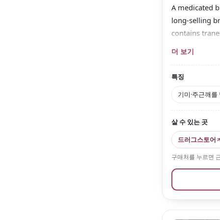
A medicated b
long-selling b
contains trane
exposure.
더 보기
The Moist type 
among older s
특징
A 150 mL refill
기미·주근깨를 
살 수 있는 곳
드러그스토어
구매처를 누르면 근처