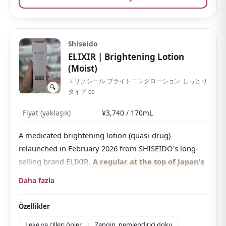
Shiseido
ELIXIR
| Brightening Lotion
(Moist)
エリクシール ブライトニングローション しっとり
🔍
タイプ ca
Fiyat (yaklaşık)
¥3,740 / 170mL
A medicated brightening lotion (quasi-drug)
relaunched in February 2026 from SHISEIDO's long-
selling brand ELIXIR.
A regular at the top of Japan's
toner rankings.
The formula contains tranexamic
Daha fazla
acid, designed to help prevent dark spots and freckles
caused by UV exposure.
Özellikler
The Moist type has a rich, slightly thick texture that
Leke ve çilleri önler
Zengin, nemlendirici doku