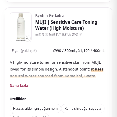
Ryohin Keikaku
MUJI
| Sensitive Care Toning
Water (High Moisture)
無印良品 敏感肌用化粧水 高保湿
🔍
Fiyat (yaklaşık)
¥990 / 300mL, ¥1,190 / 400mL
A high-moisture toner for sensitive skin from MUJI,
loved for its simple design. A standout point:
it uses
natural water sourced from Kamaishi, Iwate
.
After renewal, the formula sticks to 100% naturally
Daha fazla
derived ingredients, with ceramide and five types of
amino acids that sensitive skin tends to lack. The
Özellikler
formula is fragrance-free, colorant-free, mineral-oil-
Hassas ciltler için yoğun nem
Kamaishi doğal suyuyla
free, and alcohol-free — a thoroughly skin-friendly