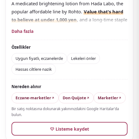
A medicated brightening lotion from Hada Labo, the
popular affordable line by Rohto.
Value that's hard
to believe at under 1,000 yen
, and a long-time staple
at Japanese drugstores.
Daha fazla
A quasi-drug formula containing tranexamic acid
(brightening) and allantoin (anti-irritation). It comes in
Özellikler
a smooth-feel type and a viscous type, so you can pick
Uygun fiyatlı, eczanelerde
Lekeleri önler
the texture you prefer.
Hassas ciltlere nazik
A large 400 mL pump version is also available for face
and body use. Alcohol-free, fragrance-free, and
Nereden alınır
colorant-free — easy to use on sensitive skin.
Eczane-marketler
Don Quijote
Marketler
Bir satış noktasına dokunarak yakınınızdakini Google Haritalar'da
bulun.
♡ Listeme kaydet