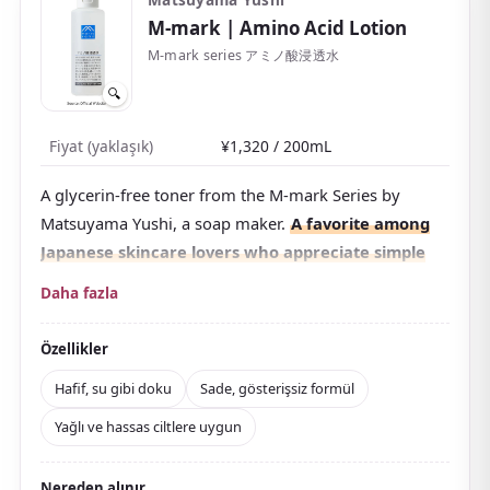
M-mark
| Amino Acid Lotion
M-mark series アミノ酸浸透水
🔍
Fiyat (yaklaşık)
¥1,320 / 200mL
A glycerin-free toner from the M-mark Series by
Matsuyama Yushi, a soap maker.
A favorite among
Japanese skincare lovers who appreciate simple
formulas.
It contains eight types of amino acids — a
Daha fazla
main component of the skin's NMF — with a water-
like feel that settles into the skin.
Özellikler
The light, smooth feel works well for oily,
Hafif, su gibi doku
Sade, gösterişsiz formül
combination, and sensitive skin alike. Free from
Yağlı ve hassas ciltlere uygun
fragrance, colorants, mineral oil, surfactants, alcohol,
and parabens — a thoroughly additive-free formula.
Nereden alınır