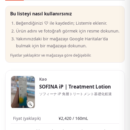
Bu listeyi nasıl kullanırsınız
Beğendiğinizi ♡ ile kaydedin; Listem'e eklenir.
Ürün adını ve fotoğrafı görmek için resme dokunun.
Yakınınızdaki bir mağazayı Google Haritalar'da
bulmak için bir mağazaya dokunun.
Fiyatlar yaklaşıktır ve mağazaya göre değişebilir.
Kao
SOFINA iP
| Treatment Lotion
ソフィーナ iP 角層トリートメント基礎化粧液
🔍
Fiyat (yaklaşık)
¥2,420 / 160mL