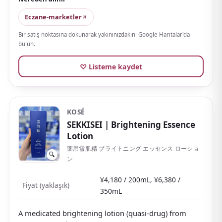
A refill is also available. The simple packaging also
makes it easy to give as a gift.
Eczane-marketler
Bir satış noktasına dokunarak yakınınızdakini Google Haritalar'da
bulun.
♡ Listeme kaydet
KOSÉ
SEKKISEI
| Brightening Essence
Lotion
薬用雪肌精 ブライトニング エッセンス ローショ
🔍
ン
¥4,180 / 200mL, ¥6,380 /
Fiyat (yaklaşık)
350mL
A medicated brightening lotion (quasi-drug) from