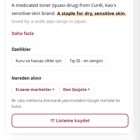
A medicated toner (quasi-drug) from Curél, Kao's
sensitive-skin brand.
A staple for dry, sensitive skin
,
loved by a wide age range in Japan.
The formula contains a unique moisturizing
Daha fazla
ingredient that supports ceramide activity, gently
caring for skin unsettled by external stress. The lineup
Özellikler
includes I (Lightly Moist), II (Moist), and III (Very Rich)
Kuru ve hassas ciltler için
Tip III – en zengini
— choose by skin condition and season.
III is the pick for serious hydration or harsh dry spells.
Nereden alınır
The push-style bottle is convenient and hygienic.
Eczane-marketler
Don Quijote
Easy to share among family members and a great
pick for all genders.
Bir satış noktasına dokunarak yakınınızdakini Google Haritalar'da
bulun.
♡ Listeme kaydet