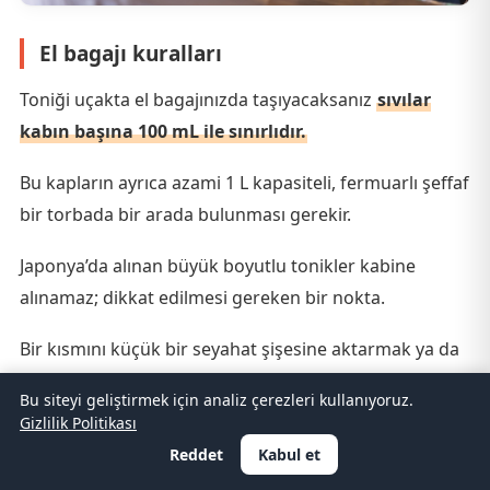
El bagajı kuralları
Toniği uçakta el bagajınızda taşıyacaksanız
sıvılar
kabın başına 100 mL ile sınırlıdır.
Bu kapların ayrıca azami 1 L kapasiteli, fermuarlı şeffaf
bir torbada bir arada bulunması gerekir.
Japonya’da alınan büyük boyutlu tonikler kabine
alınamaz; dikkat edilmesi gereken bir nokta.
Bir kısmını küçük bir seyahat şişesine aktarmak ya da
büyük şişeleri güvenlik kontrolünden önce bavula
Bu siteyi geliştirmek için analiz çerezleri kullanıyoruz.
koymak daha güvenli olacaktır.
Gizlilik Politikası
Reddet
Kabul et
Bavula koyarken dikkat edilecekler