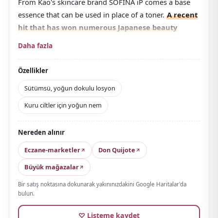
From Kao's skincare brand SOFINA iP comes a base
essence that can be used in place of a toner.
A recent
hit that has won numerous Japanese beauty
awards.
The slightly viscous, milky-white texture is
Daha fazla
light yet melts smoothly into the skin.
It combines a unique hydrating ingredient that helps
Özellikler
lock in moisture with ceramide care, helping to
Sütümsü, yoğun dokulu losyon
soothe skin that tends to feel dry. The clear floral
Kuru ciltler için yoğun nem
scent is also well-regarded.
You can pick between a 160 mL bottle or the 320 mL
Nereden alınır
BIG size — the larger for personal use, while
the
regular size is just the right volume for travel or as
Eczane-marketler
Don Quijote
a souvenir
.
Büyük mağazalar
Bir satış noktasına dokunarak yakınınızdakini Google Haritalar'da
bulun.
♡ Listeme kaydet