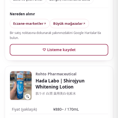
settles gently into the skin. It's popular among older
skincare lovers who also want age-care benefits.
Nereden alınır
A 150 mL refill is also available, so it's easy to keep
Eczane-marketler
Büyük mağazalar
using long-term.
Bir satış noktasına dokunarak yakınınızdakini Google Haritalar'da
bulun.
♡ Listeme kaydet
Rohto Pharmaceutical
Hada Labo
| Shirojyun
Whitening Lotion
肌ラボ 白潤 薬用美白化粧水
🔍
Fiyat (yaklaşık)
¥880~ / 170mL