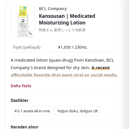
BCL Company
Kansousan
| Medicated
Moisturizing Lotion
乾燥さん 薬用しっとり化粧液
🔍
Fiyat (yaklaşık)
¥1,650 / 230mL
A medicated lotion (quasi-drug) from Kansōsan, BCL
Company's brand designed for dry skin.
A recent
affordable favorite that went viral on social media.
A four-in-one design covering toner, serum, milky
Daha fazla
lotion, and cream in a single bottle — perfect for busy
morning routines.
Özellikler
Formulated with niacinamide and dipotassium
4'ü 1 arada all-in-one
Yoğun doku, dolgun cilt
glycyrrhizate to help prevent skin irritation. The
slightly viscous texture leaves skin feeling plump.
Nereden alınır