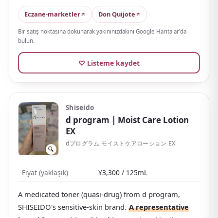
230 mL at 1,650 yen makes the value excellent. All-in-
Eczane-marketler
Don Quijote
one types are handy for travel — Kansōsan is a great
companion on longer trips.
Bir satış noktasına dokunarak yakınınızdakini Google Haritalar'da
bulun.
♡ Listeme kaydet
Shiseido
d program
| Moist Care Lotion
EX
dプログラム モイストケアローション EX
🔍
Fiyat (yaklaşık)
¥3,300 / 125mL
A medicated toner (quasi-drug) from d program,
SHISEIDO's sensitive-skin brand.
A representative