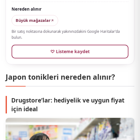
The light texture melts gently into the skin when
Nereden alınır
pressed in. A regular at Japan's airport duty-free shops
and a department-store favorite among travelers
Büyük mağazalar
looking for premium skincare.
Bir satış noktasına dokunarak yakınınızdakini Google Haritalar'da
bulun.
♡ Listeme kaydet
Japon tonikleri nereden alınır?
Drugstore’lar: hediyelik ve uygun fiyat
için ideal