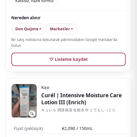
Katkısız, nazik formül
design.
The texture is light and non-viscous, settling smoothly
Nereden alınır
into the skin. At an approachable starting price of 990
yen, with MUJI's signature minimalist packaging, it
Don Quijote
Marketler
also makes a thoughtful gift.
Bir satış noktasına dokunarak yakınınızdakini Google Haritalar'da
bulun.
♡ Listeme kaydet
Kao
Curél
| Intensive Moisture Care
Lotion III (Enrich)
キュレル 潤浸保湿 化粧水 Ⅲ とてもしっとり
🔍
Fiyat (yaklaşık)
¥2,090 / 150mL