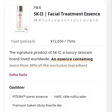
P&G
SK-II
| Facial Treatment Essence
SK-II フェイシャル トリートメント エッセンス
🔍
Fiyat (yaklaşık)
¥12,650 / 75mL
The signature product of SK-II, a luxury skincare
brand loved worldwide.
An essence containing
more than 90% of the exclusive ingredient
PITERA™
, a long-seller of over 40 years.
Daha fazla
PITERA™ is a naturally derived ingredient unique to
SK-II, produced through a unique fermentation
Özellikler
process using a special yeast strain. It contains more
PITERA™ içeren essence
Hafif, cilde nüfuz eder
than 50 types of vitamins, amino acids, and minerals
Premium bakım (duty-free'de de)
to help maintain skin's natural healthy condition.