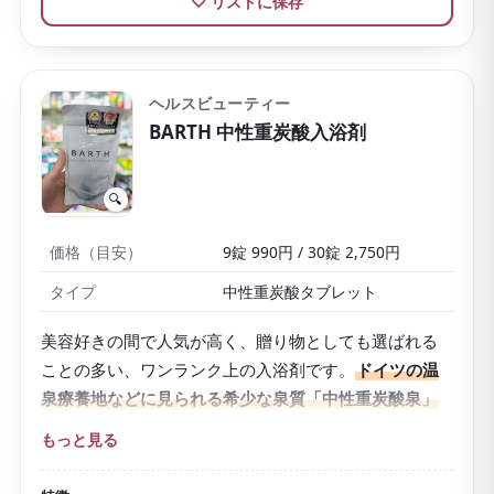
♡ リストに保存
ヘルスビューティー
BARTH 中性重炭酸入浴剤
🔍
価格（目安）
9錠 990円 / 30錠 2,750円
タイプ
中性重炭酸タブレット
美容好きの間で人気が高く、贈り物としても選ばれる
ことの多い、ワンランク上の入浴剤です。
ドイツの温
泉療養地などに見られる希少な泉質「中性重炭酸泉」
に着想を得て作られた
医薬部外品で、重炭酸イオンが
もっと見る
お湯に長く溶け込むのが特徴。
温浴効果を高めて体を芯から温め、疲労回復や肩のこ