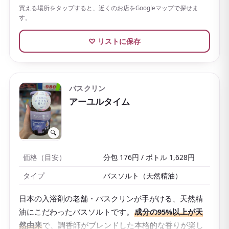
一日の終わりにゆっくり過ごしたい夜にぴったり。
買える場所をタップすると、近くのお店をGoogleマップで探せま
す。
香りのバリエーションが豊富なのもクナイプの魅力
で、50gの小袋から大容量ボトルまでそろっています。
♡ リストに保存
小袋タイプは手軽で軽い
ので、日本のドラッグストア
で「ばらまき土産」を探している方にも選びやすい一
品です。
バスクリン
アーユルタイム
🔍
価格（目安）
分包 176円 / ボトル 1,628円
タイプ
バスソルト（天然精油）
日本の入浴剤の老舗・バスクリンが手がける、天然精
油にこだわったバスソルトです。
成分の95%以上が天
然由来
で、調香師がブレンドした本格的な香りが楽し