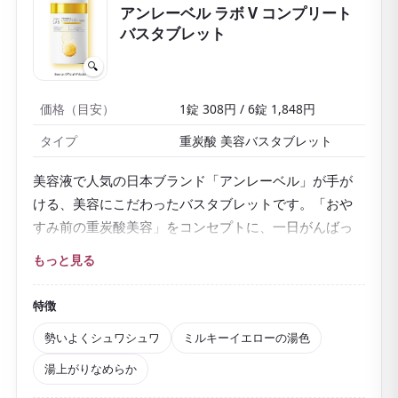
アンレーベル ラボ V コンプリート
バスタブレット
🔍
価格（目安）
1錠 308円 / 6錠 1,848円
タイプ
重炭酸 美容バスタブレット
美容液で人気の日本ブランド「アンレーベル」が手が
ける、美容にこだわったバスタブレットです。「おや
すみ前の重炭酸美容」をコンセプトに、一日がんばっ
た自分へのご褒美バスタイムを提案する新しいタイプ
もっと見る
の入浴アイテム。
お湯に入れると、
大きめのタブレットがシュワシュワ
特徴
と勢いよく溶け出し
、お湯は
かわいらしいミルキーイ
勢いよくシュワシュワ
ミルキーイエローの湯色
エロー
に変わります。メディテーションハーブの爽や
湯上がりなめらか
かな香りに包まれて、ゆったり過ごしたい夜にぴった
り。