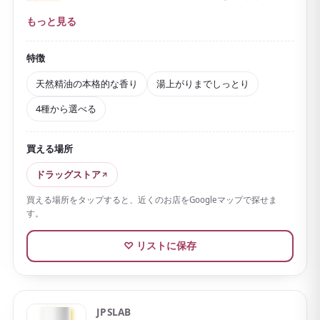
めます。
もっと見る
香りはレモングラス＆ベルガモット、カモミール＆ク
ラリセージ、フランキンセンス＆サンダルウッド、シ
特徴
ダーウッド＆ゼラニウムなど数種類があり、
その日の
天然精油の本格的な香り
湯上がりまでしっとり
気分やシーンに合わせて選べる
のが魅力。マツやヒノ
4種から選べる
キなどに含まれる香り成分「α-ピネン」を配合し、深呼
吸したくなるような、リラックスにこだわった香りに
仕上げられています。
買える場所
オーストラリアの世界遺産シャークベイ産の天然海塩
ドラッグストア
を使い、植物由来の保湿成分も配合。湯上がりまでし
買える場所をタップすると、近くのお店をGoogleマップで探せま
っとりと心地よく過ごせます。
す。
上品な香りは湯上がりまでふんわりと続き
、一日の終
♡ リストに保存
わりのご褒美バスタイムにぴったり。1回分の分包や、
4種の香りを試せるアソートセットもあるので、お試し
にも、ギフトにも選びやすい一品です。
JPSLAB