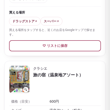
葛根や生姜由来の保湿成分も配合されています。
1錠ず
買える場所
つの個包装で軽くかさばらず
、日本らしいゆずの香り
を楽しめるので、アメニティやちょっとしたお土産に
ドラッグストア
スーパー
もおすすめ。
買える場所をタップすると、近くのお店をGoogleマップで探せま
す。
ドラッグストアで手頃に買えるのもうれしいところで
す。
♡ リストに保存
クラシエ
旅の宿（温泉地アソート）
🔍
価格（目安）
600円