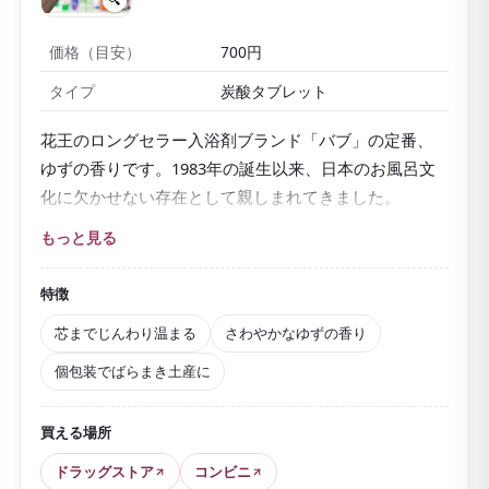
価格（目安）
700円
タイプ
炭酸タブレット
花王のロングセラー入浴剤ブランド「バブ」の定番、
ゆずの香りです。1983年の誕生以来、日本のお風呂文
化に欠かせない存在として親しまれてきました。
お湯に1錠入れると、
炭酸ガスがシュワっと溶け出すタ
もっと見る
ブレット型
。炭酸の働きと、硫酸マグネシウムなどの
あたため成分で、体の芯までじんわり温まります。
特徴
疲労回復や肩のこり、冷え症などにうれしい医薬部外
芯までじんわり温まる
さわやかなゆずの香り
品で、一日の終わりのリラックスタイムにぴったり。
個包装でばらまき土産に
ゆずのさわやかな香り
に包まれて、気分もすっきりし
ます。
買える場所
湯ざわりはさらっとしてベタつかず、弱酸性なので家
ドラッグストア
コンビニ
族みんなで使えるのも安心。
個包装で軽く、20錠入り