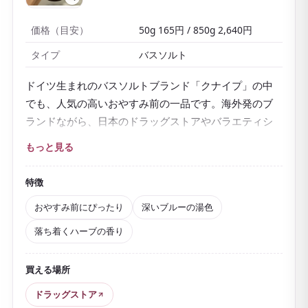
価格（目安）
50g 165円 / 850g 2,640円
タイプ
バスソルト
ドイツ生まれのバスソルトブランド「クナイプ」の中
でも、人気の高いおやすみ前の一品です。海外発のブ
ランドながら、日本のドラッグストアやバラエティシ
ョップでは定番として親しまれ、口コミサイトの入浴
もっと見る
剤ランキングでも長く上位に選ばれてきました。
「グーテナハト」はドイツ語で「おやすみ」の意味。
特徴
配合されている
ホップとバレリアン
は、ヨーロッパで
おやすみ前にぴったり
深いブルーの湯色
古くから「おやすみ前のハーブ」として親しまれてき
落ち着くハーブの香り
た植物です。
天然の岩塩と天然ハーブの精油からつくられていて、
買える場所
お湯に溶かすと深いブルーの湯色に変化
します。スパ
イシーさのある落ち着いたハーブの香りに包まれて、
ドラッグストア