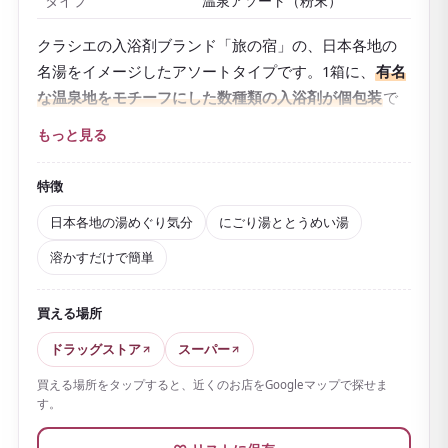
タイプ
温泉アソート（粉末）
クラシエの入浴剤ブランド「旅の宿」の、日本各地の
名湯をイメージしたアソートタイプです。1箱に、
有名
な温泉地をモチーフにした数種類の入浴剤が個包装
で
入っていて、その日の気分で「湯めぐり」を楽しめま
もっと見る
す。
乳白色のにごり湯タイプと、澄んだとうめい湯タイプ
特徴
があり、お湯の色や香りの違いを味わえるのが魅力。
日本各地の湯めぐり気分
にごり湯ととうめい湯
温泉由来の保湿成分や香気成分を配合した医薬部外品
溶かすだけで簡単
で、疲労回復や肩のこり、冷え症などにうれしい一品
です。
買える場所
体が芯から温まり、湯上がりもぽかぽか。
粉末を溶か
すだけと、使い方も簡単
です。
ドラッグストア
スーパー
個包装は軽くてかさばらず、日本の温泉文化を手軽に
買える場所をタップすると、近くのお店をGoogleマップで探せま
す。
持ち帰れるので、お土産にもぴったり。手頃な価格で
続けやすい、昔ながらのロングセラーです。