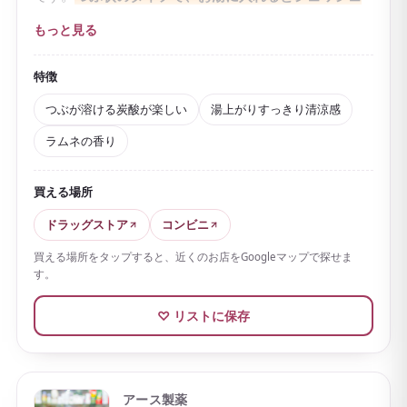
ワと炭酸が溶け出していく
のが楽しいところ。
もっと見る
炭酸ガスと炭酸カルシウムの働きで温浴効果を高め、
体を芯からじんわり温めます。疲労回復や肩のこり、
特徴
冷え症などにうれしい医薬部外品で、一日の終わりに
つぶが溶ける炭酸が楽しい
湯上がりすっきり清涼感
ゆっくり浸かりたい方にぴったり。
ラムネの香り
保湿成分の亜鉛も配合されています。
香りはさわやか
なラムネで、お湯は澄んだ青空色
。
買える場所
湯上がりはすっきりとした清涼感があり、汗ばむ季節
ドラッグストア
コンビニ
にも使いやすいのが特長です。計量スプーン付きのボ
トルや詰め替え用のほか、
1回分の分包タイプ
もあるの
買える場所をタップすると、近くのお店をGoogleマップで探せま
す。
で、お土産として配るのにも向いています。
香りや成分の違うシリーズが豊富で、その日の気分で
♡ リストに保存
選べるのも魅力です。
アース製薬