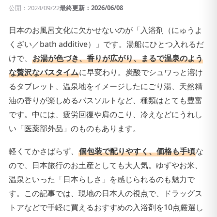
公開：2024/09/22
最終更新：2026/06/08
日本のお風呂文化に欠かせないのが「入浴剤（にゅうよ
くざい／bath additive）」です。湯船にひとつ入れるだ
けで、
お湯が色づき、香りが広がり、まるで温泉のよう
な贅沢なバスタイム
に早変わり。炭酸でシュワっと溶け
るタブレット、温泉地をイメージしたにごり湯、天然精
油の香りが楽しめるバスソルトなど、種類はとても豊富
です。中には、疲労回復や肩のこり、冷えなどにうれし
い「医薬部外品」のものもあります。
軽くてかさばらず、
個包装で配りやすく、価格も手頃
な
ので、日本旅行のお土産としても大人気。ゆずやお米、
温泉といった「日本らしさ」を感じられるのも魅力で
す。この記事では、現地の日本人の視点で、ドラッグス
トアなどで手軽に買えるおすすめの入浴剤を10点厳選し