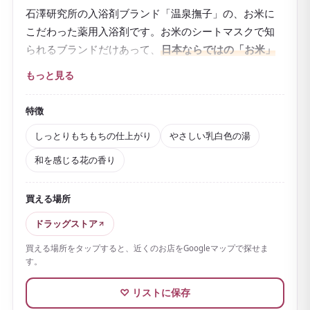
石澤研究所の入浴剤ブランド「温泉撫子」の、お米に
こだわった薬用入浴剤です。お米のシートマスクで知
られるブランドだけあって、
日本ならではの「お米」
をテーマ
にしているのが特徴。
もっと見る
温泉ミネラルに加え、米ぬか由来の保湿成分を配合
し、
お湯はやさしい乳白色
に色づきます。和を感じる
特徴
落ち着いた花の香りも魅力です。
しっとりもちもちの仕上がり
やさしい乳白色の湯
湯ざわりはなめらかで、
湯上がりはしっとりもちも
和を感じる花の香り
ち
。乾燥やカサつきが気になる季節にぴったりです。
温泉ミネラルを含む医薬部外品なので、疲労回復や肩
買える場所
のこり、冷え性などにもうれしい一品。おうちにいな
ドラッグストア
がら温泉気分を味わえます。
買える場所をタップすると、近くのお店をGoogleマップで探せま
1包ずつの手に取りやすいプチプラで軽く、「お米」と
す。
いう日本らしいテーマもあって、ばらまき用のお土産
にはうってつけ。重曹やお塩などシリーズが豊富なの
♡ リストに保存
で、香りや好みで選べるのも楽しいところです。