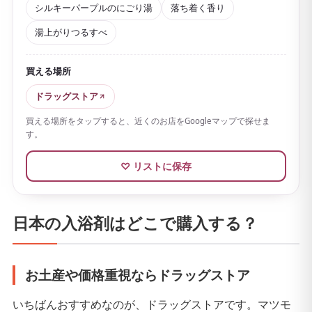
シルキーパープルのにごり湯
落ち着く香り
す。
湯上がりつるすべ
カモミールとヒヤシンスをあわせた落ち着いた香り
は、夜のリラックスにこだわって設計されたもので、
買える場所
湯上がりまでふんわりと続きます。ナイトセラミドや
シルクエキスなどの保湿・美容成分を配合し、湯上が
ドラッグストア
りはしっとりツルスベ。
買える場所をタップすると、近くのお店をGoogleマップで探せま
す。
大きめのタブレットが1錠ずつ個包装
になっていて、6
錠入りのほか1錠から購入できます。見た目も香りもお
♡ リストに保存
しゃれなので、ご褒美バスタイムにも、プチギフトと
して渡すのにもぴったりな一品です。
日本の入浴剤はどこで購入する？
お土産や価格重視ならドラッグストア
いちばんおすすめなのが、ドラッグストアです。マツモ