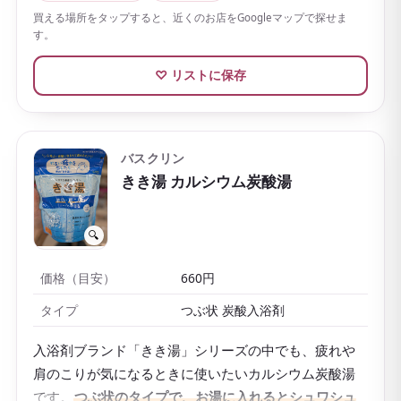
でも手頃
なので、日本らしい香りのお土産としてまと
買える場所をタップすると、近くのお店をGoogleマップで探せま
す。
め買いするのにも向いています。
森やひのき、ラベンダーなど、香りの種類が豊富なの
♡ リストに保存
もうれしいところです。
バスクリン
きき湯 カルシウム炭酸湯
🔍
価格（目安）
660円
タイプ
つぶ状 炭酸入浴剤
入浴剤ブランド「きき湯」シリーズの中でも、疲れや
肩のこりが気になるときに使いたいカルシウム炭酸湯
です。
つぶ状のタイプで、お湯に入れるとシュワシュ