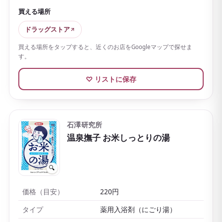
買える場所
ビタミンC誘導体をはじめとする美容成分を配合し、湯
上がりの肌をなめらかに整えてくれるのも、スキンケ
ドラッグストア
アブランドならではの魅力です。お湯はまろやかな肌
買える場所をタップすると、近くのお店をGoogleマップで探せま
ざわりになります。
す。
1錠ずつの個包装で、紙パッケージのデザインもおしゃ
♡ リストに保存
れ
。6錠入りのほか1錠から購入できるので、試しに買
ったり、おしゃれなプチギフトとして渡したりするの
にも向いています。
石澤研究所
温泉撫子 お米しっとりの湯
🔍
価格（目安）
220円
タイプ
薬用入浴剤（にごり湯）