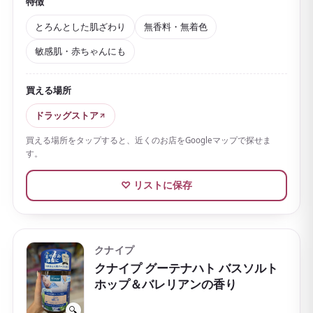
特徴
り、冷え症などにうれしい一品です。お湯は
まろやか
とろんとした肌ざわり
無香料・無着色
でとろんとした肌ざわり
になり、ゆっくり浸かりたい
敏感肌・赤ちゃんにも
夜にぴったり。
無香料・無着色のシンプルな配合
で、香りや色が苦手
買える場所
な方はもちろん、敏感肌の方や赤ちゃんも使えるのが
大きな魅力です。ぬるめのお湯に錠剤を溶かし、15分
ドラッグストア
以上ゆったりと浸かるのがおすすめの使い方。
買える場所をタップすると、近くのお店をGoogleマップで探せま
す。
余分な皮脂汚れもすっきりと落としてくれます。やや
高価格ですが、知名度が高く誰にでも贈りやすいの
♡ リストに保存
で、特別感のあるお土産やギフトにも向いています。
クナイプ
クナイプ グーテナハト バスソルト
ホップ＆バレリアンの香り
🔍