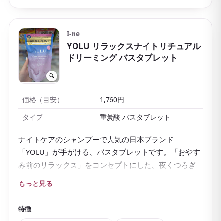
I-ne
YOLU リラックスナイトリチュアル
ドリーミング バスタブレット
🔍
価格（目安）
1,760円
タイプ
重炭酸 バスタブレット
ナイトケアのシャンプーで人気の日本ブランド
「YOLU」が手がける、バスタブレットです。「おやす
み前のリラックス」をコンセプトにした、夜くつろぎ
たい時間にぴったりの入浴アイテム。
もっと見る
お湯に入れるとシュワシュワと溶けて、
シルキーパー
プルのにごり湯
に変わります。手を入れても透けない
特徴
ほど美しい湯色は、見ているだけで気分が上がりま