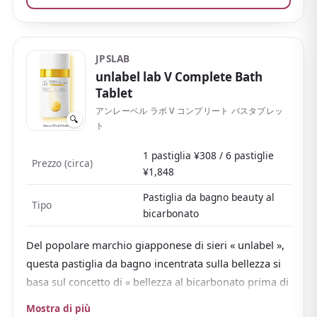
dopo il bagno.
Il profumo raffinato perdura
delicatamente fino a dopo il bagno
, perfetto per un
bagno premio a fine giornata.
JPSLAB
Con bustine monouso e un set assortito per provare
unlabel lab V Complete Bath
quattro profumi, è facile da scegliere per provare o
Tablet
regalare.
アンレーベル ラボ V コンプリート バスタブレッ
🔍
ト
1 pastiglia ¥308 / 6 pastiglie
Prezzo (circa)
¥1,848
Pastiglia da bagno beauty al
Tipo
bicarbonato
Del popolare marchio giapponese di sieri « unlabel »,
questa pastiglia da bagno incentrata sulla bellezza si
basa sul concetto di « bellezza al bicarbonato prima di
dormire », proponendo un bagno premio per il te che
Mostra di più