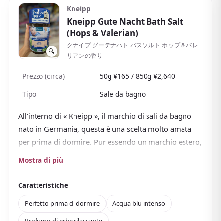
bene come souvenir speciale o regalo.
Kneipp
Kneipp Gute Nacht Bath Salt
(Hops & Valerian)
クナイプ グーテナハト バスソルト ホップ＆バレ
🔍
リアンの香り
Prezzo (circa)
50g ¥165 / 850g ¥2,640
Tipo
Sale da bagno
All'interno di « Kneipp », il marchio di sali da bagno
nato in Germania, questa è una scelta molto amata
per prima di dormire. Pur essendo un marchio estero,
è un punto fermo nei drugstore e nei negozi di varietà
Mostra di più
del Giappone e da tempo è ai vertici delle classifiche
di additivi da bagno.
Caratteristiche
« Gute Nacht » significa « buonanotte » in tedesco. Il
Perfetto prima di dormire
Acqua blu intenso
luppolo e la valeriana
che contiene sono piante note
Profumo di erbe rilassante