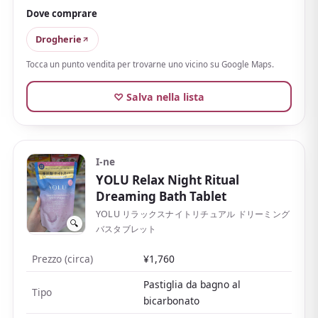
elastica dopo
. Perfetto per le stagioni in cui
Dove comprare
preoccupano secchezza e ruvidità.
Drogherie
Come prodotto quasi-farmaceutico con minerali
Tocca un punto vendita per trovarne uno vicino su Google Maps.
termali, è gradito anche contro stanchezza, spalle
rigide e sensibilità al freddo, facendoti godere
♡ Salva nella lista
un'atmosfera termale a casa. Economico e leggero,
una bustina ciascuno, con il tema così giapponese del
« riso », è ideale come souvenir da distribuire.
I-ne
Una ricca gamma, comprese versioni al bicarbonato e
YOLU Relax Night Ritual
al sale, lo rende divertente da scegliere per profumo o
Dreaming Bath Tablet
preferenza.
YOLU リラックスナイトリチュアル ドリーミング
🔍
バスタブレット
Prezzo (circa)
¥1,760
Pastiglia da bagno al
Tipo
bicarbonato