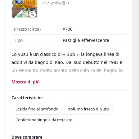
バブ ゆずの香り
🔍
Prezzo (circa)
¥700
Tipo
Pastiglia effervescente
Lo yuzu è un classico di « Bub », la longeva linea di
additivi da bagno di Kao. Dal suo debutto nel 1983 è
un elemento molto amato della cultura del bagno in
Giappone.
Mostra di più
Metti una pastiglia nella vasca e
frizza mentre
l'anidride carbonica si scioglie nell'acqua
.
Caratteristiche
L'effervescenza, insieme a ingredienti riscaldanti come
Scalda fino al profondo
Profumo fresco di yuzu
il solfato di magnesio, ti scalda dolcemente fino al
Confezione singola da regalare
profondo.
Come prodotto quasi-farmaceutico è gradito contro
Dove comprare