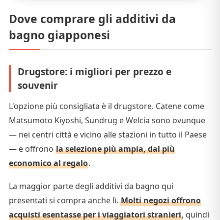
singolarmente. Elegante nell'aspetto e nel profumo, è
Dove comprare gli additivi da
perfetta per un bagno premio o da regalare come
bagno giapponesi
piccolo pensiero.
Drugstore: i migliori per prezzo e
souvenir
L'opzione più consigliata è il drugstore. Catene come
Matsumoto Kiyoshi, Sundrug e Welcia sono ovunque
— nei centri città e vicino alle stazioni in tutto il Paese
— e offrono
la selezione più ampia, dal più
economico al regalo
.
La maggior parte degli additivi da bagno qui
presentati si compra anche lì.
Molti negozi offrono
acquisti esentasse per i viaggiatori stranieri
, quindi