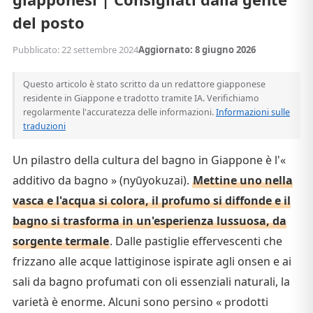
del posto
Pubblicato: 22 settembre 2024
Aggiornato: 8 giugno 2026
Questo articolo è stato scritto da un redattore giapponese
residente in Giappone e tradotto tramite IA. Verifichiamo
regolarmente l'accuratezza delle informazioni.
Informazioni sulle
traduzioni
Un pilastro della cultura del bagno in Giappone è l'«
additivo da bagno » (nyūyokuzai).
Mettine uno nella
vasca e l'acqua si colora, il profumo si diffonde e il
bagno si trasforma in un'esperienza lussuosa, da
sorgente termale
. Dalle pastiglie effervescenti che
frizzano alle acque lattiginose ispirate agli onsen e ai
sali da bagno profumati con oli essenziali naturali, la
varietà è enorme. Alcuni sono persino « prodotti