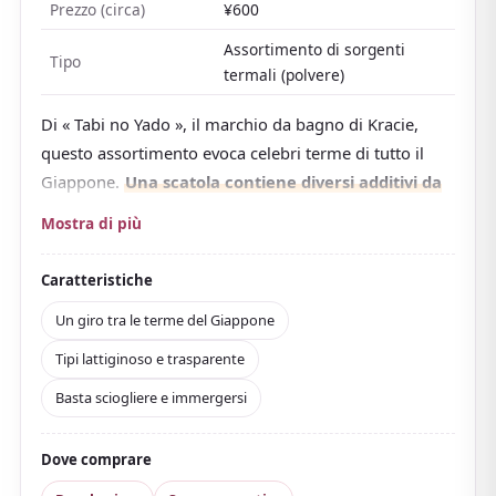
Prezzo (circa)
¥600
Assortimento di sorgenti
Tipo
termali (polvere)
Di « Tabi no Yado », il marchio da bagno di Kracie,
questo assortimento evoca celebri terme di tutto il
Giappone.
Una scatola contiene diversi additivi da
bagno confezionati singolarmente, ispirati a
Mostra di più
celebri città termali
, per goderti un « giro delle
terme » a seconda dell'umore.
Caratteristiche
Esistono
tipi ad acqua lattiginosa e tipi trasparenti
,
Un giro tra le terme del Giappone
e il bello è assaporare i diversi colori e profumi.
Tipi lattiginoso e trasparente
Prodotto quasi-farmaceutico con ingredienti idratanti
e aromatici di origine termale, gradito contro
Basta sciogliere e immergersi
stanchezza, spalle rigide e sensibilità al freddo.
Ti scalda dall'interno e ti tiene al caldo dopo.
Basta
Dove comprare
sciogliere la polvere: semplicissimo da usare
.