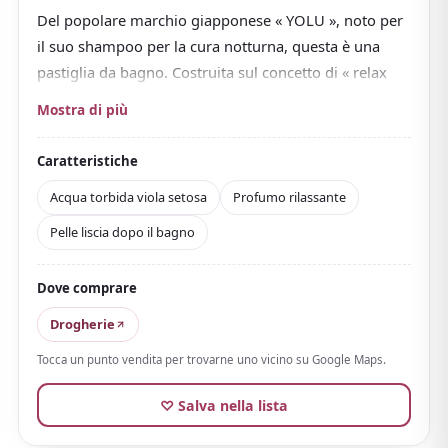
Del popolare marchio giapponese « YOLU », noto per
il suo shampoo per la cura notturna, questa è una
pastiglia da bagno. Costruita sul concetto di « relax
prima di dormire », è perfetta per le ore in cui vuoi
Mostra di più
rilassarti la sera.
Mettila e frizza sciogliendosi, tingendo l'acqua di un
Caratteristiche
bagno torbido viola setoso
. L'acqua è così
Acqua torbida viola setosa
Profumo rilassante
splendidamente opaca che non si vede la mano in
Pelle liscia dopo il bagno
trasparenza, una vista che risolleva l'umore.
Il profumo calmo di camomilla e giacinto
è pensato
Dove comprare
per il relax notturno e perdura delicatamente fino a
dopo il bagno. Con ingredienti idratanti e beauty
Drogherie
come ceramide notturna ed estratto di seta, la pelle
Tocca un punto vendita per trovarne uno vicino su Google Maps.
resta morbida e liscia dopo.
♡ Salva nella lista
Le grandi pastiglie sono confezionate
singolarmente
, disponibili in scatola da 6 o