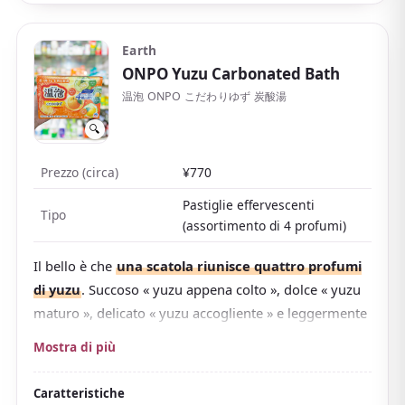
souvenir.
Con una ricca gamma di profumi e formule, puoi
Earth
sceglierne uno in base all'umore.
ONPO Yuzu Carbonated Bath
温泡 ONPO こだわりゆず 炭酸湯
🔍
Prezzo (circa)
¥770
Pastiglie effervescenti
Tipo
(assortimento di 4 profumi)
Il bello è che
una scatola riunisce quattro profumi
di yuzu
. Succoso « yuzu appena colto », dolce « yuzu
maturo », delicato « yuzu accogliente » e leggermente
amaro « yuzu agrodolce »: scegli il profumo in base
Mostra di più
all'umore.
La fragranza usa
olio estratto dallo « yuzu di Kito »
Caratteristiche