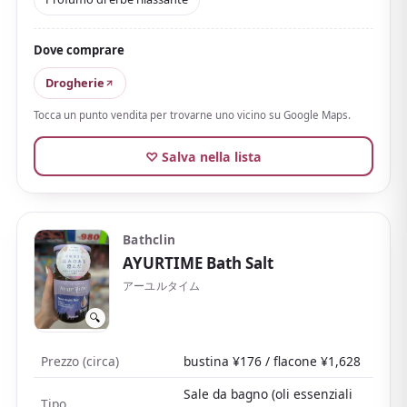
da tempo in Europa come « erbe per prima del sonno
».
Dove comprare
Fatto di sale di roccia naturale e oli essenziali di erbe
naturali,
colora l'acqua di un blu intenso una volta
Drogherie
sciolto
. Avvolto in un profumo di erbe calmo e
Tocca un punto vendita per trovarne uno vicino su Google Maps.
leggermente speziato, è perfetto per le sere in cui vuoi
staccare.
♡ Salva nella lista
La ricca gamma di profumi fa parte del fascino di
Kneipp, dalla bustina da 50 g ai grandi flaconi.
Il
formato in bustina è pratico e leggero
, una scelta
Bathclin
facile per chi cerca souvenir da distribuire in un
AYURTIME Bath Salt
drugstore giapponese.
アーユルタイム
🔍
Prezzo (circa)
bustina ¥176 / flacone ¥1,628
Sale da bagno (oli essenziali
Tipo