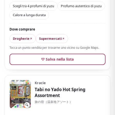
coltivato nella prefettura di Tokushima
per un
Scegli tra 4 profumi di yuzu
Profumo autentico di yuzu
aroma di yuzu autentico. Anidride carbonica e
Calore a lunga durata
componenti termali potenziano l'effetto riscaldante e
ti scaldano dall'interno; prodotto quasi-farmaceutico
gradito contro stanchezza, spalle rigide e sensibilità al
Dove comprare
freddo, con un calore che perdura dopo il bagno.
Drogherie
Supermercati
Contiene anche idratanti derivati da radice di kudzu e
Tocca un punto vendita per trovarne uno vicino su Google Maps.
zenzero.
Ogni pastiglia è confezionata
singolarmente, leggera e compatta
, e il profumo
♡ Salva nella lista
giapponese di yuzu la rende ottima come comfort o
piccolo souvenir.
E soprattutto, è accessibile in qualsiasi drugstore.
Kracie
Tabi no Yado Hot Spring
Assortment
旅の宿（温泉地アソート）
🔍