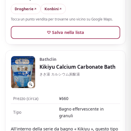
stanchezza, spalle rigide e sensibilità al freddo,
perfetto per rilassarti a fine giornata. Avvolto in un
Drogherie
Konbini
fresco profumo di yuzu
, lascia una sensazione di
Tocca un punto vendita per trovarne uno vicino su Google Maps.
freschezza.
♡ Salva nella lista
L'acqua risulta leggera anziché appiccicosa e, essendo
leggermente acida, è abbastanza delicata per tutta la
famiglia.
In confezione singola, leggera e
accessibile anche nella scatola da 20 pastiglie
, è
Bathclin
ottima da comprare in quantità come souvenir dal
Kikiyu Calcium Carbonate Bath
profumo tipicamente giapponese.
きき湯 カルシウム炭酸湯
L'ampia gamma di profumi — bosco, cipresso hinoki,
🔍
lavanda e altri — è un ulteriore punto a favore.
Prezzo (circa)
¥660
Bagno effervescente in
Tipo
granuli
All'interno della serie da bagno « Kikiyu », questo tipo