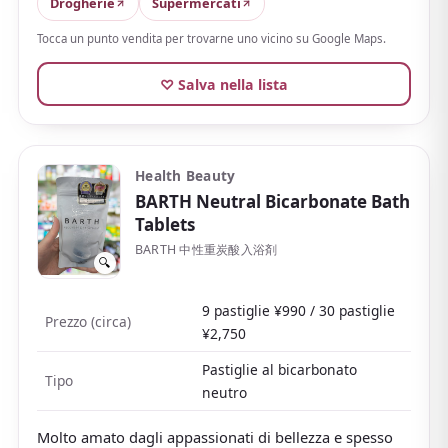
Drogherie
Supermercati
Le bustine singole sono leggere e compatte, un modo
Tocca un punto vendita per trovarne uno vicino su Google Maps.
facile per portare a casa la cultura termale del
Giappone, perfette come souvenir. Accessibile e facile
♡ Salva nella lista
da continuare a usare, è un classico di sempre.
Health Beauty
BARTH Neutral Bicarbonate Bath
Tablets
BARTH 中性重炭酸入浴剤
🔍
9 pastiglie ¥990 / 30 pastiglie
Prezzo (circa)
¥2,750
Pastiglie al bicarbonato
Tipo
neutro
Molto amato dagli appassionati di bellezza e spesso