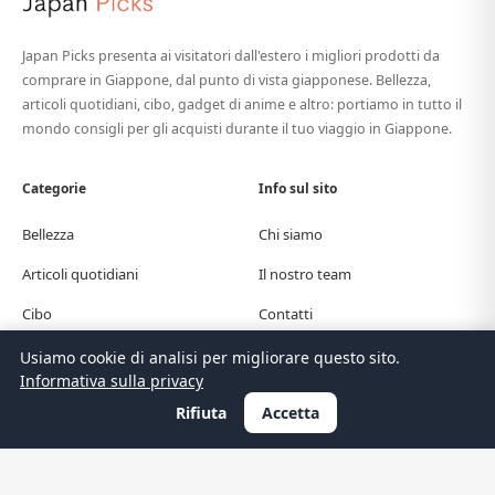
Japan Picks presenta ai visitatori dall'estero i migliori prodotti da
comprare in Giappone, dal punto di vista giapponese. Bellezza,
articoli quotidiani, cibo, gadget di anime e altro: portiamo in tutto il
mondo consigli per gli acquisti durante il tuo viaggio in Giappone.
Categorie
Info sul sito
Bellezza
Chi siamo
Articoli quotidiani
Il nostro team
Cibo
Contatti
Anime
Traduzioni
Usiamo cookie di analisi per migliorare questo sito.
Informativa sulla privacy
Guida di viaggio
Privacy
Rifiuta
Accetta
© Japan Picks. All Rights Reserved.
日本語
한국어
繁體中文
简体中文
English
Deutsch
Español
Français
Italiano