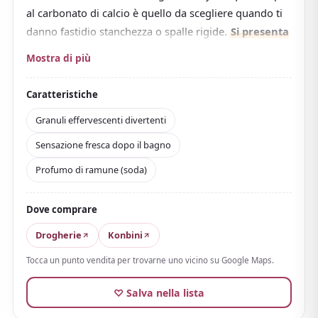
al carbonato di calcio è quello da scegliere quando ti
danno fastidio stanchezza o spalle rigide.
Si presenta
in granuli che frizzano e si sciolgono appena
Mostra di più
toccano l'acqua
, e questo fa parte del divertimento.
Anidride carbonica e carbonato di calcio potenziano
Caratteristiche
l'effetto riscaldante e ti scaldano dolcemente
Granuli effervescenti divertenti
dall'interno. Prodotto quasi-farmaceutico gradito
Sensazione fresca dopo il bagno
contro stanchezza, spalle rigide e sensibilità al freddo,
ideale per un bagno lungo e tranquillo.
Profumo di ramune (soda)
Contiene anche zinco come ingrediente idratante.
Il
profumo è un fresco ramune (soda) e l'acqua
Dove comprare
assume un azzurro cielo limpido
.
Drogherie
Konbini
La sensazione dopo il bagno è nitida e rinfrescante,
Tocca un punto vendita per trovarne uno vicino su Google Maps.
facile da usare anche nelle stagioni afose. Oltre al
flacone con misurino e alle ricariche, ci sono anche
♡ Salva nella lista
bustine monouso
, comode da distribuire come