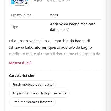
温泉撫子 お米しっとりの湯
🔍
Prezzo (circa)
¥220
Additivo da bagno medicato
Tipo
(lattiginoso)
Di « Onsen Nadeshiko », il marchio da bagno di
Ishizawa Laboratories, questo additivo da bagno
medicato mette al centro il riso. Come ci si aspetta da
un marchio noto per le maschere in tessuto al riso, la
Mostra di più
sua firma è il
tema tipicamente giapponese del «
riso »
.
Caratteristiche
Con minerali termali e idratanti derivati dalla crusca di
Finish morbido e compatto
riso,
l'acqua assume un tenue bianco lattiginoso
.
Acqua di un bianco lattiginoso tenue
Un profumo floreale calmo in stile giapponese è un
altro richiamo.
Profumo floreale rilassante
L'acqua è morbida e
la pelle resta morbida ed