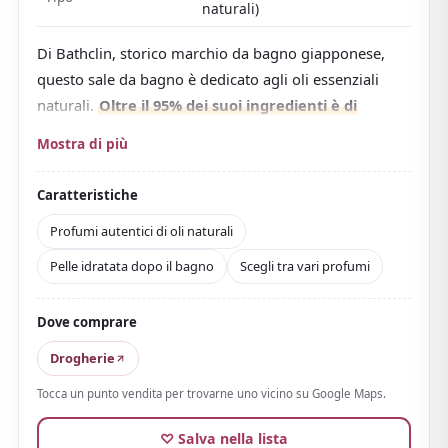
naturali)
Di Bathclin, storico marchio da bagno giapponese,
questo sale da bagno è dedicato agli oli essenziali
naturali.
Oltre il 95% dei suoi ingredienti è di
origine naturale
, e una miscela da profumiere offre
Mostra di più
un aroma autentico.
I profumi includono Citronella e Bergamotto,
Caratteristiche
Camomilla e Salvia sclarea, Incenso e Sandalo, e
Profumi autentici di oli naturali
Cedro e Geranio, e il bello è che
puoi sceglierne uno
Pelle idratata dopo il bagno
Scegli tra vari profumi
in base all'umore o al momento
. Contiene « α-
pinene », un componente aromatico di pino e hinoki,
per un profumo incentrato sul relax che invita a
Dove comprare
respirare a fondo.
Drogherie
Usa sale marino naturale di Shark Bay, sito
Tocca un punto vendita per trovarne uno vicino su Google Maps.
australiano patrimonio dell'umanità, oltre a idratanti
di origine vegetale, per restare piacevolmente idratati
♡ Salva nella lista