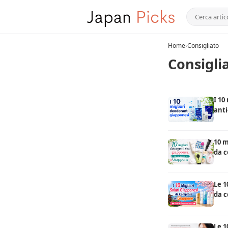
Home
›
Consigliato
Consigli
I 10
anti
dall
10 m
da 
Le 1
da c
un l
Le 1