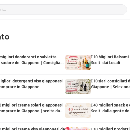
ato
 migliori deodoranti e salviette
I 10 Migliori Balsami
-sudore del Giappone | Consigliati
Scelti dai Locali
a gente del posto
igliori detergenti viso giapponesi
I 10 sieri consigliati
comprare in Giappone
Giappone | Seleziona
locali
0 migliori creme solari giapponesi
I 40 migliori snack e
omprare in Giappone | scelte da
Scelti dalla gente de
ocal
0 migliori creme viso giapponesi da
I 10 migliori prodott