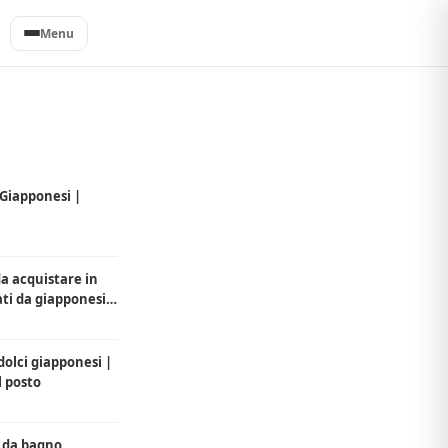
Menu
 Giapponesi |
 da acquistare in
ti da giapponesi
 dolci giapponesi |
l posto
i da bagno