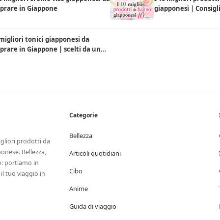
prare in Giappone
giapponesi | Consigl
del posto
 migliori tonici giapponesi da
rare in Giappone | scelti da un
l
Categorie
Bellezza
igliori prodotti da
onese. Bellezza,
Articoli quotidiani
ro: portiamo in
Cibo
il tuo viaggio in
Anime
Guida di viaggio