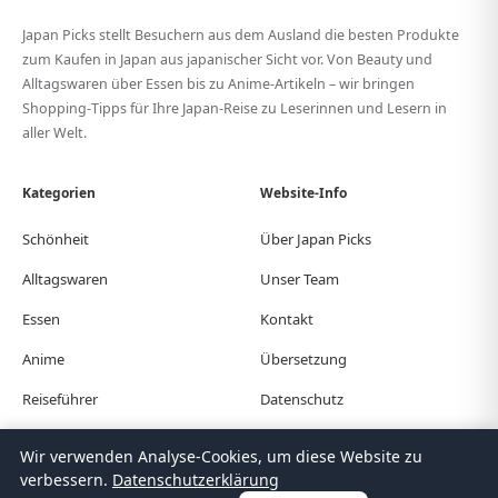
Japan Picks stellt Besuchern aus dem Ausland die besten Produkte
zum Kaufen in Japan aus japanischer Sicht vor. Von Beauty und
Alltagswaren über Essen bis zu Anime-Artikeln – wir bringen
Shopping-Tipps für Ihre Japan-Reise zu Leserinnen und Lesern in
aller Welt.
Kategorien
Website-Info
Schönheit
Über Japan Picks
Alltagswaren
Unser Team
Essen
Kontakt
Anime
Übersetzung
Reiseführer
Datenschutz
Wir verwenden Analyse-Cookies, um diese Website zu
© Japan Picks. All Rights Reserved.
verbessern.
Datenschutzerklärung
日本語
한국어
繁體中文
简体中文
English
Deutsch
Español
Français
Italiano