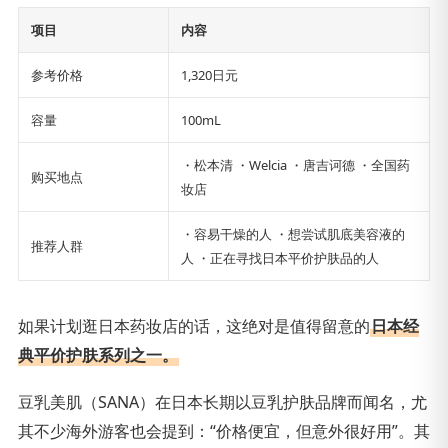
项目
内容
参考价格
1,320日元
容量
100mL
・松本清 ・Welcia ・唐吉诃德 ・全国药
购买地点
妆店
・容易干燥的人 ・想尝试肌底美容液的
推荐人群
人 ・正在寻找日本平价护肤品的人
如果计划逛日本药妆店的话，这绝对是值得留意的
日本经
典平价护肤系列之一。
豆乳美肌（SANA）在日本长期以豆乳护肤品牌而闻名，尤
其不少海外游客也会提到：“价格便宜，但意外很好用”。其