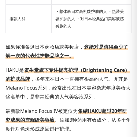
・想体验日本高机能护肤的人 ・热爱美
推荐人群
容护肤的人 ・对日本经典热门美容液感
兴趣的人
如果你准备逛日本药妆店或美妆店，
这绝对是值得至少了
解一次的代表性护肤品牌之一。
HAKU是
资生堂旗下专注提亮护理（Brightening Care）
的护肤品牌
，多年来在日本一直拥有很高的人气。尤其是
Melano Focus系列，经常出现在日本美容杂志年度美妆大
奖名单中，是非常经典的人气美容液系列。
最新款Melano Focus IV被定位为
集结HAKU超过20年研
究成果的旗舰级美容液
。添加3种药用有效成分，从多个角
度针对色斑形成原因进行护理。