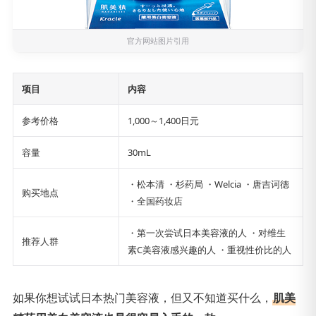
官方网站
图片引用
项目
内容
参考价格
1,000～1,400日元
容量
30mL
・松本清 ・杉药局 ・Welcia ・唐吉诃德
购买地点
・全国药妆店
・第一次尝试日本美容液的人 ・对维生
推荐人群
素C美容液感兴趣的人 ・重视性价比的人
如果你想试试日本热门美容液，但又不知道买什么，
肌美