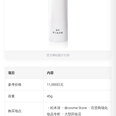
官方网站
图片引用
项目
内容
参考价格
11,000日元
容量
45g
・松本清 ・@cosme Store ・百货商场化
购买地点
妆品专柜 ・大型药妆店