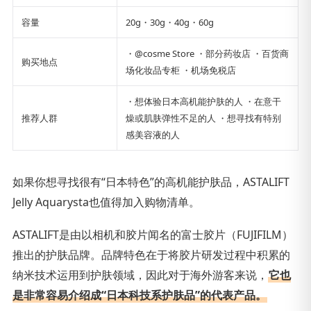
容量
20g・30g・40g・60g
・@cosme Store ・部分药妆店 ・百货商
购买地点
场化妆品专柜 ・机场免税店
・想体验日本高机能护肤的人 ・在意干
推荐人群
燥或肌肤弹性不足的人 ・想寻找有特别
感美容液的人
如果你想寻找很有“日本特色”的高机能护肤品，ASTALIFT
Jelly Aquarysta也值得加入购物清单。
ASTALIFT是由以相机和胶片闻名的富士胶片（FUJIFILM）
推出的护肤品牌。品牌特色在于将胶片研发过程中积累的
纳米技术运用到护肤领域，因此对于海外游客来说，
它也
是非常容易介绍成“日本科技系护肤品”的代表产品。