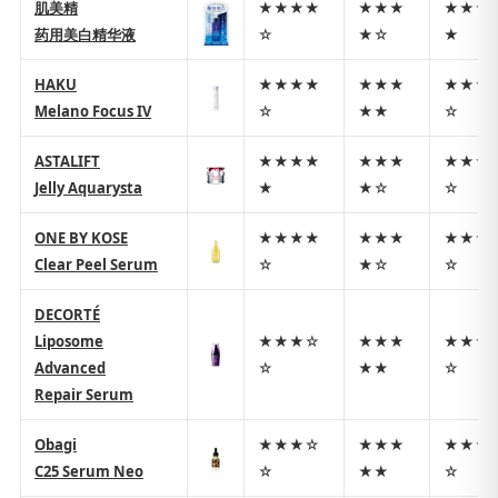
肌美精
★★★★
★★★
★★★
药用美白精华液
☆
★☆
★
HAKU
★★★★
★★★
★★★
Melano Focus IV
☆
★★
☆
ASTALIFT
★★★★
★★★
★★★
Jelly Aquarysta
★
★☆
☆
ONE BY KOSE
★★★★
★★★
★★★
Clear Peel Serum
☆
★☆
☆
DECORTÉ
Liposome
★★★☆
★★★
★★★
Advanced
☆
★★
☆
Repair Serum
Obagi
★★★☆
★★★
★★★
C25 Serum Neo
☆
★★
☆