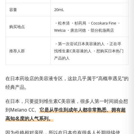
容量
20mL
・松本清 ・杉药局 ・Cocokara Fine ・
购买地点
Welcia ・唐吉诃德 ・部分机场商店
・第一次尝试日本美容液的人 ・正在寻
推荐人群
找维生素C美容液的人 ・想购买日本热门
产品的人
在日本药妆店的美容液专区，这款几乎属于“高概率遇见”的
经典产品。
在日本，只要提到维生素C美容液，很多人第一时间就会想
到Melano CC。
它是从学生到成年人都非常熟悉、拥有超
高知名度的人气系列。
因为价格相对亲民，所以在日本也有很多人长期持续使