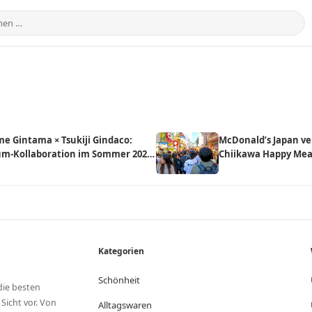
e Gintama × Tsukiji Gindaco:
McDonald’s Japan ve
um-Kollaboration im Sommer 2026
Chiikawa Happy Meal
anz Japan
Kauf-Tickets und 
angekündigt
Kategorien
Schönheit
die besten
Sicht vor. Von
Alltagswaren