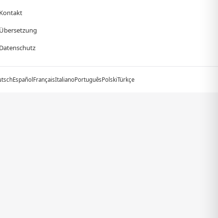
Kontakt
Übersetzung
Datenschutz
utsch
Español
Français
Italiano
Português
Polski
Türkçe