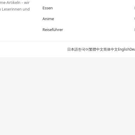
me-Artikeln – wir
Essen
zu Leserinnen und
Anime
Reiseführer
日本語
한국어
繁體中文
简体中文
English
De