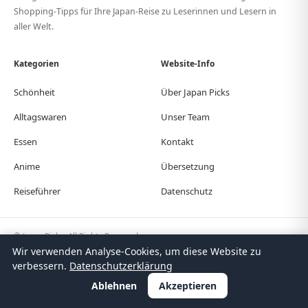
Shopping-Tipps für Ihre Japan-Reise zu Leserinnen und Lesern in
aller Welt.
Kategorien
Website-Info
Schönheit
Über Japan Picks
Alltagswaren
Unser Team
Essen
Kontakt
Anime
Übersetzung
Reiseführer
Datenschutz
© Japan Picks. All Rights Reserved.
Wir verwenden Analyse-Cookies, um diese Website zu
日本語
한국어
繁體中文
简体中文
English
Deutsch
Español
Français
Italiano
verbessern.
Datenschutzerklärung
Português
Polski
Türkçe
Ablehnen
Akzeptieren